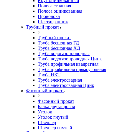
Круг оцинкованный
Полоса стальная
Полоса оцинкованная
Проволока
Шестигранник
Трубный прокат
Трубный прокат
Труба бесшовная ГД
Труба бесшовная ХД
Труба водогазопроводная
Труба водогазопроводная Цинк
Труба профильная квадратная
Труба профильная прямоугольная
Труба НКТ
Труба электросварная
Труба электросварная Цинк
Фасонный прокат
Фасонный прокат
Балка двутавровая
Уголок
Уголок гнутый
Швеллер
Швеллер гнутый