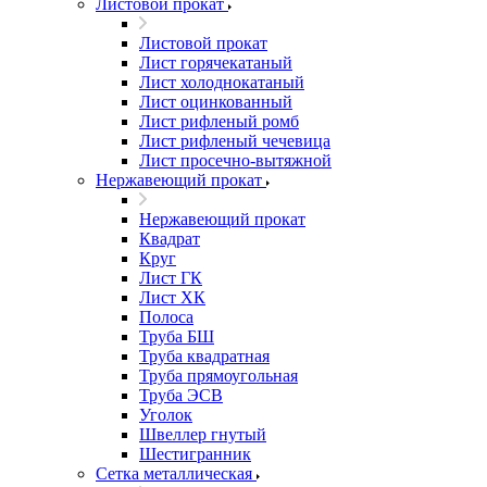
Листовой прокат
Листовой прокат
Лист горячекатаный
Лист холоднокатаный
Лист оцинкованный
Лист рифленый ромб
Лист рифленый чечевица
Лист просечно-вытяжной
Нержавеющий прокат
Нержавеющий прокат
Квадрат
Круг
Лист ГК
Лист ХК
Полоса
Труба БШ
Труба квадратная
Труба прямоугольная
Труба ЭСВ
Уголок
Швеллер гнутый
Шестигранник
Сетка металлическая