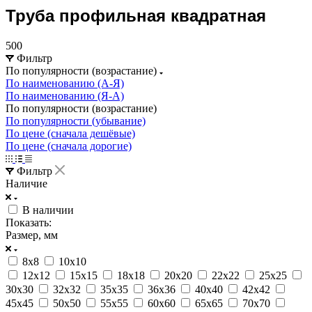
Труба профильная квадратная
500
Фильтр
По популярности (возрастание)
По наименованию (А-Я)
По наименованию (Я-А)
По популярности (возрастание)
По популярности (убывание)
По цене (сначала дешёвые)
По цене (сначала дорогие)
Фильтр
Наличие
В наличии
Показать:
Размер, мм
8х8
10х10
12х12
15х15
18х18
20х20
22х22
25х25
30х30
32х32
35х35
36х36
40х40
42х42
45х45
50х50
55х55
60х60
65х65
70х70