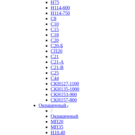
Н75
Н114-600
Н114-750
С8
С10
С15
С18
С20
С20-Б
СП20
С21
С21-А
С21-В
С25
С44
СКН127-1100
СКН135-1000
СКН153-900
СКН157-800
Окрашенный
Окрашенный
МП20
МП35
Н10.40