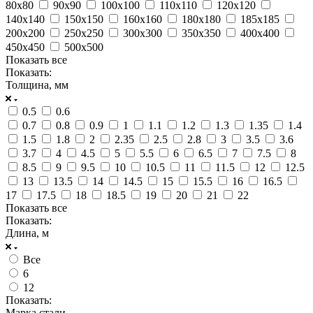
80х80
90х90
100х100
110х110
120х120
140х140
150х150
160х160
180х180
185х185
200х200
250х250
300х300
350х350
400х400
450х450
500х500
Показать все
Показать:
Толщина, мм
0.5
0.6
0.7
0.8
0.9
1
1.1
1.2
1.3
1.35
1.4
1.5
1.8
2
2.35
2.5
2.8
3
3.5
3.6
3.7
4
4.5
5
5.5
6
6.5
7
7.5
8
8.5
9
9.5
10
10.5
11
11.5
12
12.5
13
13.5
14
14.5
15
15.5
16
16.5
17
17.5
18
18.5
19
20
21
22
Показать все
Показать:
Длина, м
Все
6
12
Показать:
Марка стали