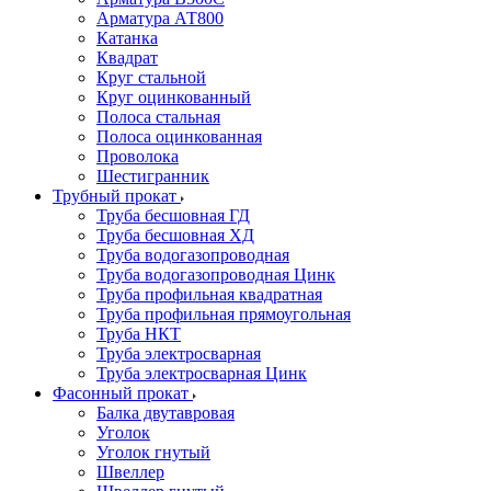
Арматура АТ800
Катанка
Квадрат
Круг стальной
Круг оцинкованный
Полоса стальная
Полоса оцинкованная
Проволока
Шестигранник
Трубный прокат
Труба бесшовная ГД
Труба бесшовная ХД
Труба водогазопроводная
Труба водогазопроводная Цинк
Труба профильная квадратная
Труба профильная прямоугольная
Труба НКТ
Труба электросварная
Труба электросварная Цинк
Фасонный прокат
Балка двутавровая
Уголок
Уголок гнутый
Швеллер