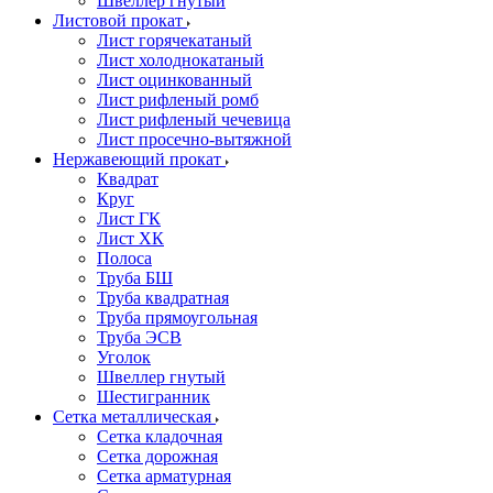
Швеллер гнутый
Листовой прокат
Лист горячекатаный
Лист холоднокатаный
Лист оцинкованный
Лист рифленый ромб
Лист рифленый чечевица
Лист просечно-вытяжной
Нержавеющий прокат
Квадрат
Круг
Лист ГК
Лист ХК
Полоса
Труба БШ
Труба квадратная
Труба прямоугольная
Труба ЭСВ
Уголок
Швеллер гнутый
Шестигранник
Сетка металлическая
Сетка кладочная
Сетка дорожная
Сетка арматурная