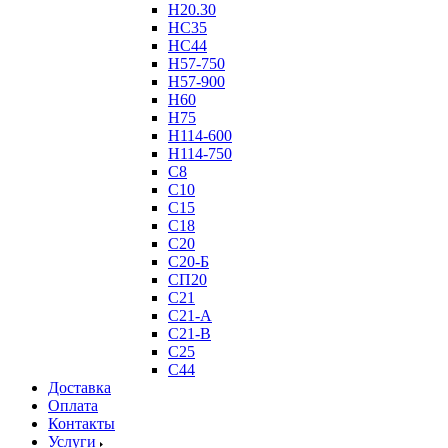
Н20.30
НС35
НС44
Н57-750
Н57-900
Н60
Н75
Н114-600
Н114-750
С8
С10
С15
С18
С20
С20-Б
СП20
С21
С21-А
С21-В
С25
С44
Доставка
Оплата
Контакты
Услуги