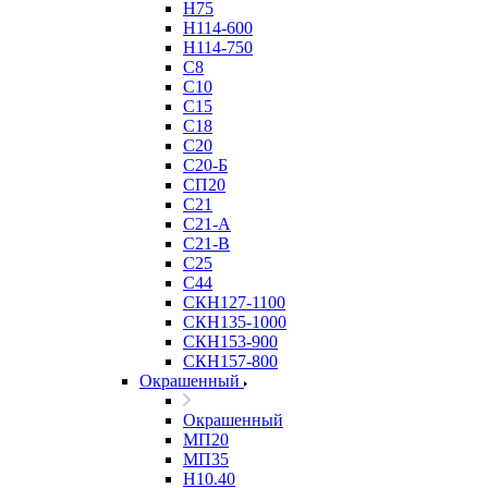
Н75
Н114-600
Н114-750
С8
С10
С15
С18
С20
С20-Б
СП20
С21
С21-А
С21-В
С25
С44
СКН127-1100
СКН135-1000
СКН153-900
СКН157-800
Окрашенный
Окрашенный
МП20
МП35
Н10.40