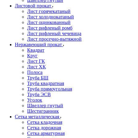
Швеллер гнутый
Листовой прокат
Лист горячекатаный
Лист холоднокатаный
Лист оцинкованный
Лист рифленый ромб
Лист рифленый чечевица
Лист просечно-вытяжной
Нержавеющий прокат
Квадрат
Круг
Лист ГК
Лист ХК
Полоса
Труба БШ
Труба квадратная
Труба прямоугольная
Труба ЭСВ
Уголок
Швеллер гнутый
Шестигранник
Сетка металлическая
Сетка кладочная
Сетка дорожная
Сетка арматурная