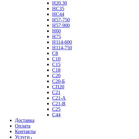
Н20.30
НС35
НС44
Н57-750
Н57-900
Н60
Н75
Н114-600
Н114-750
С8
С10
С15
С18
С20
С20-Б
СП20
С21
С21-А
С21-В
С25
С44
Доставка
Оплата
Контакты
Услуги