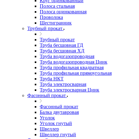
Круг оцинкованный
Полоса стальная
Полоса оцинкованная
Проволока
Шестигранник
Трубный прокат
Трубный прокат
Труба бесшовная ГД
Труба бесшовная ХД
Труба водогазопроводная
Труба водогазопроводная Цинк
Труба профильная квадратная
Труба профильная прямоугольная
Труба НКТ
Труба электросварная
Труба электросварная Цинк
Фасонный прокат
Фасонный прокат
Балка двутавровая
Уголок
Уголок гнутый
Швеллер
Швеллер гнутый