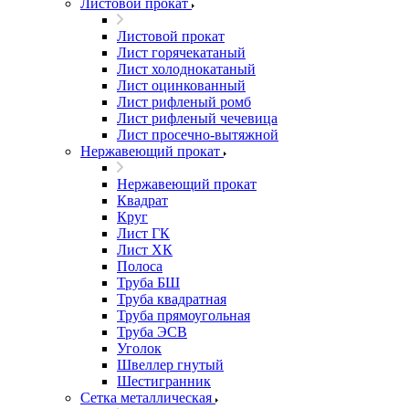
Листовой прокат
Листовой прокат
Лист горячекатаный
Лист холоднокатаный
Лист оцинкованный
Лист рифленый ромб
Лист рифленый чечевица
Лист просечно-вытяжной
Нержавеющий прокат
Нержавеющий прокат
Квадрат
Круг
Лист ГК
Лист ХК
Полоса
Труба БШ
Труба квадратная
Труба прямоугольная
Труба ЭСВ
Уголок
Швеллер гнутый
Шестигранник
Сетка металлическая