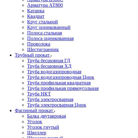
Арматура АТ800
Катанка
Квадрат
Круг стальной
Круг оцинкованный
Полоса стальная
Полоса оцинкованная
Проволока
Шестигранник
Трубный прокат
Труба бесшовная ГД
Труба бесшовная ХД
Труба водогазопроводная
Труба водогазопроводная Цинк
Труба профильная квадратная
Труба профильная прямоугольная
Труба НКТ
Труба электросварная
Труба электросварная Цинк
Фасонный прокат
Балка двутавровая
Уголок
Уголок гнутый
Швеллер