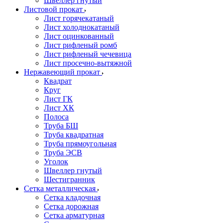
Швеллер гнутый
Листовой прокат
Лист горячекатаный
Лист холоднокатаный
Лист оцинкованный
Лист рифленый ромб
Лист рифленый чечевица
Лист просечно-вытяжной
Нержавеющий прокат
Квадрат
Круг
Лист ГК
Лист ХК
Полоса
Труба БШ
Труба квадратная
Труба прямоугольная
Труба ЭСВ
Уголок
Швеллер гнутый
Шестигранник
Сетка металлическая
Сетка кладочная
Сетка дорожная
Сетка арматурная