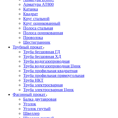
Арматура АТ800
Катанка
Квадрат
Круг стальной
Круг оцинкованный
Полоса стальная
Полоса оцинкованная
Проволока
Шестигранник
Трубный прокат
Труба бесшовная ГД
Труба бесшовная ХД
Труба водогазопроводная
Труба водогазопроводная Цинк
Труба профильная квадратная
Труба профильная прямоугольная
Труба НКТ
Труба электросварная
Труба электросварная Цинк
Фасонный прокат
Балка двутавровая
Уголок
Уголок гнутый
Швеллер