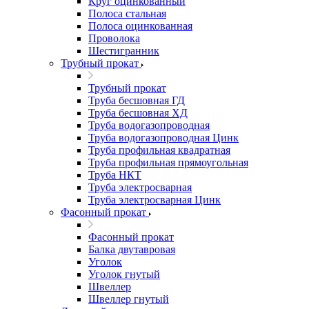
Круг оцинкованный
Полоса стальная
Полоса оцинкованная
Проволока
Шестигранник
Трубный прокат
Трубный прокат
Труба бесшовная ГД
Труба бесшовная ХД
Труба водогазопроводная
Труба водогазопроводная Цинк
Труба профильная квадратная
Труба профильная прямоугольная
Труба НКТ
Труба электросварная
Труба электросварная Цинк
Фасонный прокат
Фасонный прокат
Балка двутавровая
Уголок
Уголок гнутый
Швеллер
Швеллер гнутый