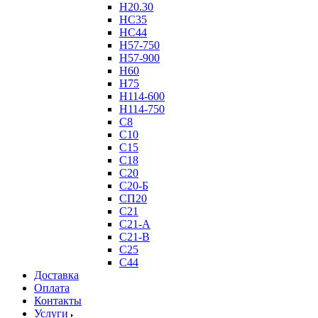
Н20.30
НС35
НС44
Н57-750
Н57-900
Н60
Н75
Н114-600
Н114-750
С8
С10
С15
С18
С20
С20-Б
СП20
С21
С21-А
С21-В
С25
С44
Доставка
Оплата
Контакты
Услуги