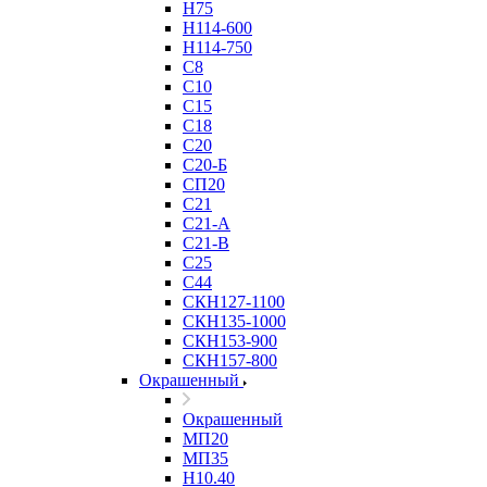
Н75
Н114-600
Н114-750
С8
С10
С15
С18
С20
С20-Б
СП20
С21
С21-А
С21-В
С25
С44
СКН127-1100
СКН135-1000
СКН153-900
СКН157-800
Окрашенный
Окрашенный
МП20
МП35
Н10.40