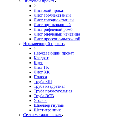
Листовой прокат
Листовой прокат
Лист горячекатаный
Лист холоднокатаный
Лист оцинкованный
Лист рифленый ромб
Лист рифленый чечевица
Лист просечно-вытяжной
Нержавеющий прокат
Нержавеющий прокат
Квадрат
Круг
Лист ГК
Лист ХК
Полоса
Труба БШ
Труба квадратная
Труба прямоугольная
Труба ЭСВ
Уголок
Швеллер гнутый
Шестигранник
Сетка металлическая