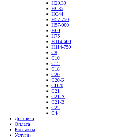
Н20.30
НС35
НС44
Н57-750
Н57-900
Н60
Н75
Н114-600
Н114-750
С8
С10
С15
С18
С20
С20-Б
СП20
С21
С21-А
С21-В
С25
С44
Доставка
Оплата
Контакты
Услуги