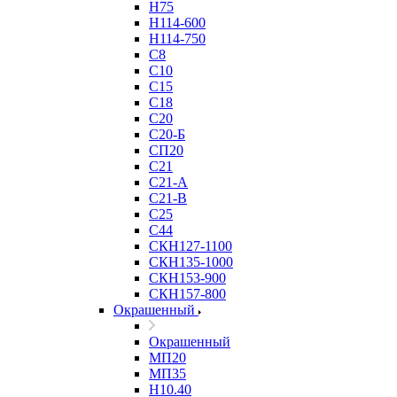
Н75
Н114-600
Н114-750
С8
С10
С15
С18
С20
С20-Б
СП20
С21
С21-А
С21-В
С25
С44
СКН127-1100
СКН135-1000
СКН153-900
СКН157-800
Окрашенный
Окрашенный
МП20
МП35
Н10.40