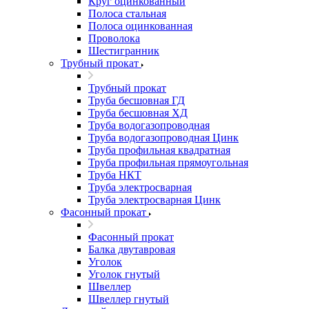
Круг оцинкованный
Полоса стальная
Полоса оцинкованная
Проволока
Шестигранник
Трубный прокат
Трубный прокат
Труба бесшовная ГД
Труба бесшовная ХД
Труба водогазопроводная
Труба водогазопроводная Цинк
Труба профильная квадратная
Труба профильная прямоугольная
Труба НКТ
Труба электросварная
Труба электросварная Цинк
Фасонный прокат
Фасонный прокат
Балка двутавровая
Уголок
Уголок гнутый
Швеллер
Швеллер гнутый