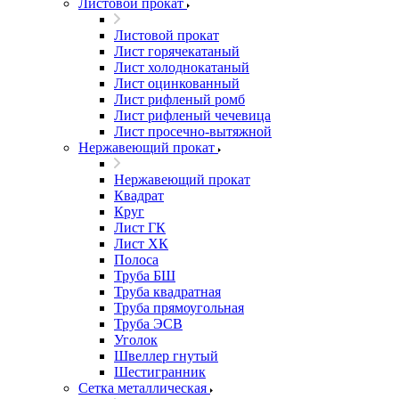
Листовой прокат
Листовой прокат
Лист горячекатаный
Лист холоднокатаный
Лист оцинкованный
Лист рифленый ромб
Лист рифленый чечевица
Лист просечно-вытяжной
Нержавеющий прокат
Нержавеющий прокат
Квадрат
Круг
Лист ГК
Лист ХК
Полоса
Труба БШ
Труба квадратная
Труба прямоугольная
Труба ЭСВ
Уголок
Швеллер гнутый
Шестигранник
Сетка металлическая