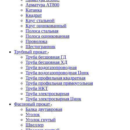
Арматура АТ800
Катанка
Квадрат
Круг стальной
Круг оцинкованный
Полоса стальная
Полоса оцинкованная
Проволока
Шестигранник
Трубный прокат
Труба бесшовная ГД
Труба бесшовная ХД
Труба водогазопроводная
Труба водогазопроводная Цинк
Труба профильная квадратная
Труба профильная прямоугольная
Труба НКТ
Труба электросварная
Труба электросварная Цинк
Фасонный прокат
Балка двутавровая
Уголок
Уголок гнутый
Швеллер