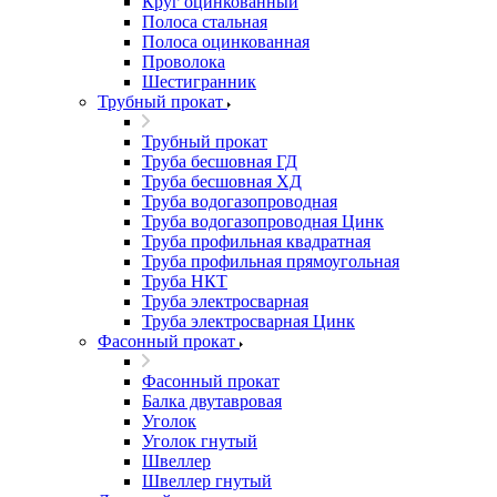
Круг оцинкованный
Полоса стальная
Полоса оцинкованная
Проволока
Шестигранник
Трубный прокат
Трубный прокат
Труба бесшовная ГД
Труба бесшовная ХД
Труба водогазопроводная
Труба водогазопроводная Цинк
Труба профильная квадратная
Труба профильная прямоугольная
Труба НКТ
Труба электросварная
Труба электросварная Цинк
Фасонный прокат
Фасонный прокат
Балка двутавровая
Уголок
Уголок гнутый
Швеллер
Швеллер гнутый