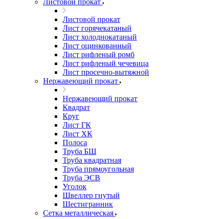
Листовой прокат
Листовой прокат
Лист горячекатаный
Лист холоднокатаный
Лист оцинкованный
Лист рифленый ромб
Лист рифленый чечевица
Лист просечно-вытяжной
Нержавеющий прокат
Нержавеющий прокат
Квадрат
Круг
Лист ГК
Лист ХК
Полоса
Труба БШ
Труба квадратная
Труба прямоугольная
Труба ЭСВ
Уголок
Швеллер гнутый
Шестигранник
Сетка металлическая