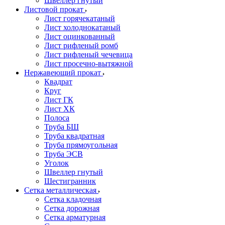
Швеллер гнутый
Листовой прокат
Лист горячекатаный
Лист холоднокатаный
Лист оцинкованный
Лист рифленый ромб
Лист рифленый чечевица
Лист просечно-вытяжной
Нержавеющий прокат
Квадрат
Круг
Лист ГК
Лист ХК
Полоса
Труба БШ
Труба квадратная
Труба прямоугольная
Труба ЭСВ
Уголок
Швеллер гнутый
Шестигранник
Сетка металлическая
Сетка кладочная
Сетка дорожная
Сетка арматурная