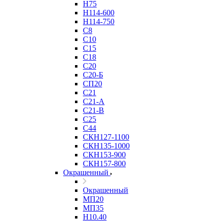
Н75
Н114-600
Н114-750
С8
С10
С15
С18
С20
С20-Б
СП20
С21
С21-А
С21-В
С25
С44
СКН127-1100
СКН135-1000
СКН153-900
СКН157-800
Окрашенный
Окрашенный
МП20
МП35
Н10.40