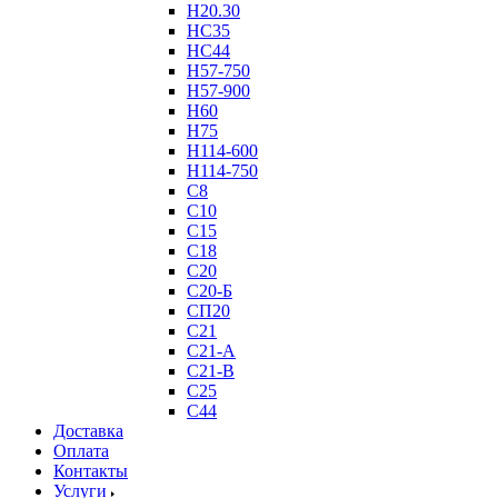
Н20.30
НС35
НС44
Н57-750
Н57-900
Н60
Н75
Н114-600
Н114-750
С8
С10
С15
С18
С20
С20-Б
СП20
С21
С21-А
С21-В
С25
С44
Доставка
Оплата
Контакты
Услуги