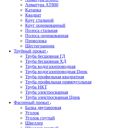
Арматура АТ800
Катанка
Квадрат
Круг стальной
Круг оцинкованный
Полоса стальная
Полоса оцинкованная
Проволока
Шестигранник
Трубный прокат
Труба бесшовная ГД
Труба бесшовная ХД
Труба водогазопроводная
Труба водогазопроводная Цинк
Труба профильная квадратная
Труба профильная прямоугольная
Труба НКТ
Труба электросварная
Труба электросварная Цинк
Фасонный прокат
Балка двутавровая
Уголок
Уголок гнутый
Швеллер