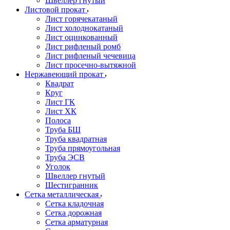
Швеллер гнутый
Листовой прокат
Лист горячекатаный
Лист холоднокатаный
Лист оцинкованный
Лист рифленый ромб
Лист рифленый чечевица
Лист просечно-вытяжной
Нержавеющий прокат
Квадрат
Круг
Лист ГК
Лист ХК
Полоса
Труба БШ
Труба квадратная
Труба прямоугольная
Труба ЭСВ
Уголок
Швеллер гнутый
Шестигранник
Сетка металлическая
Сетка кладочная
Сетка дорожная
Сетка арматурная