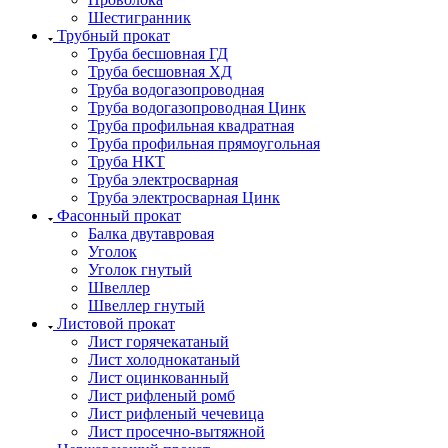
Шестигранник
Трубный прокат
Труба бесшовная ГД
Труба бесшовная ХД
Труба водогазопроводная
Труба водогазопроводная Цинк
Труба профильная квадратная
Труба профильная прямоугольная
Труба НКТ
Труба электросварная
Труба электросварная Цинк
Фасонный прокат
Балка двутавровая
Уголок
Уголок гнутый
Швеллер
Швеллер гнутый
Листовой прокат
Лист горячекатаный
Лист холоднокатаный
Лист оцинкованный
Лист рифленый ромб
Лист рифленый чечевица
Лист просечно-вытяжной