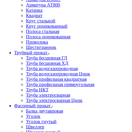
Арматура АТ800
Катанка
Квадрат
Круг стальной
Круг оцинкованный
Полоса стальная
Полоса оцинкованная
Проволока
Шестигранник
Трубный прокат
Труба бесшовная ГД
Труба бесшовная ХД
Труба водогазопроводная
Труба водогазопроводная Цинк
Труба профильная квадратная
Труба профильная прямоугольная
Труба НКТ
Труба электросварная
Труба электросварная Цинк
Фасонный прокат
Балка двутавровая
Уголок
Уголок гнутый
Швеллер