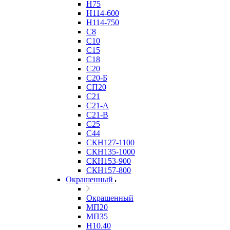
Н75
Н114-600
Н114-750
С8
С10
С15
С18
С20
С20-Б
СП20
С21
С21-А
С21-В
С25
С44
СКН127-1100
СКН135-1000
СКН153-900
СКН157-800
Окрашенный
Окрашенный
МП20
МП35
Н10.40