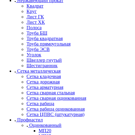
Нержавеющий прокат
Квадрат
Круг
Лист ГК
Лист ХК
Полоса
Труба БШ
Труба квадратная
Труба прямоугольная
Труба ЭСВ
Уголок
Швеллер гнутый
Шестигранник
Сетка металлическая
Сетка кладочная
Сетка дорожная
Сетка арматурная
Сетка сварная стальная
Сетка сварная оцинкованная
Сетка рабица
Сетка рабица оцинкованная
Сетка ЦПВС (штукатурная)
Профнастил
Оцинкованный
МП20