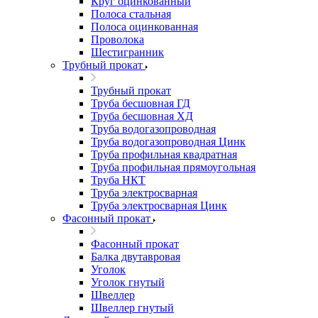
Круг оцинкованный
Полоса стальная
Полоса оцинкованная
Проволока
Шестигранник
Трубный прокат
Трубный прокат
Труба бесшовная ГД
Труба бесшовная ХД
Труба водогазопроводная
Труба водогазопроводная Цинк
Труба профильная квадратная
Труба профильная прямоугольная
Труба НКТ
Труба электросварная
Труба электросварная Цинк
Фасонный прокат
Фасонный прокат
Балка двутавровая
Уголок
Уголок гнутый
Швеллер
Швеллер гнутый