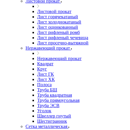
Листовой прокат
Листовой прокат
Лист горячекатаный
Лист холоднокатаный
Лист оцинкованный
Лист рифленый ромб
Лист рифленый чечевица
Лист просечно-вытяжной
Нержавеющий прокат
Нержавеющий прокат
Квадрат
Круг
Лист ГК
Лист ХК
Полоса
Труба БШ
Труба квадратная
Труба прямоугольная
Труба ЭСВ
Уголок
Швеллер гнутый
Шестигранник
Сетка металлическая