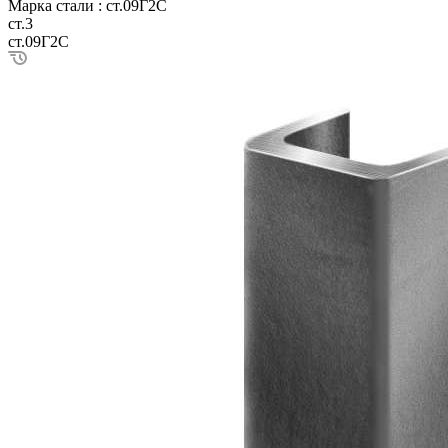
Марка стали :
ст.09Г2С
ст.3
ст.09Г2С