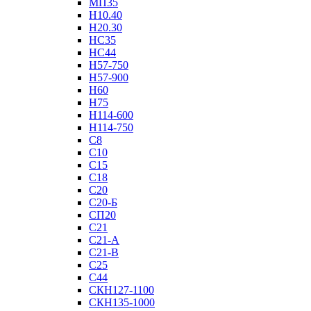
МП35
Н10.40
Н20.30
НС35
НС44
Н57-750
Н57-900
Н60
Н75
Н114-600
Н114-750
С8
С10
С15
С18
С20
С20-Б
СП20
С21
С21-А
С21-В
С25
С44
СКН127-1100
СКН135-1000