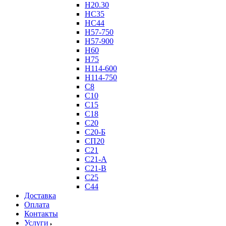
Н20.30
НС35
НС44
Н57-750
Н57-900
Н60
Н75
Н114-600
Н114-750
С8
С10
С15
С18
С20
С20-Б
СП20
С21
С21-А
С21-В
С25
С44
Доставка
Оплата
Контакты
Услуги