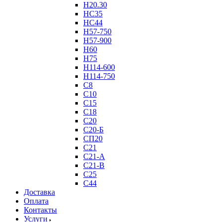
Н20.30
НС35
НС44
Н57-750
Н57-900
Н60
Н75
Н114-600
Н114-750
С8
С10
С15
С18
С20
С20-Б
СП20
С21
С21-А
С21-В
С25
С44
Доставка
Оплата
Контакты
Услуги