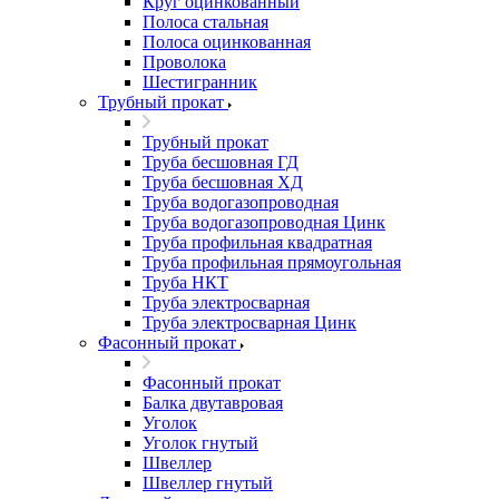
Круг оцинкованный
Полоса стальная
Полоса оцинкованная
Проволока
Шестигранник
Трубный прокат
Трубный прокат
Труба бесшовная ГД
Труба бесшовная ХД
Труба водогазопроводная
Труба водогазопроводная Цинк
Труба профильная квадратная
Труба профильная прямоугольная
Труба НКТ
Труба электросварная
Труба электросварная Цинк
Фасонный прокат
Фасонный прокат
Балка двутавровая
Уголок
Уголок гнутый
Швеллер
Швеллер гнутый