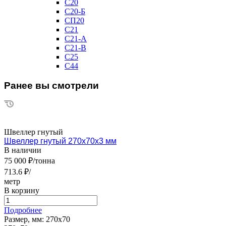
С20
С20-Б
СП20
С21
С21-А
С21-В
С25
С44
Ранее вы смотрели
Швеллер гнутый
Швеллер гнутый 270х70х3 мм
В наличии
75 000 ₽/тонна
713.6 ₽/
метр
В корзину
Подробнее
Размер, мм:
270х70