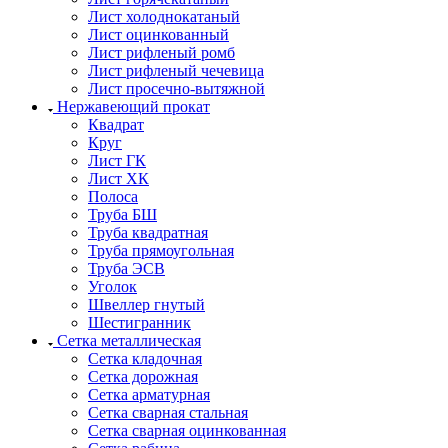
Лист холоднокатаный
Лист оцинкованный
Лист рифленый ромб
Лист рифленый чечевица
Лист просечно-вытяжной
Нержавеющий прокат
Квадрат
Круг
Лист ГК
Лист ХК
Полоса
Труба БШ
Труба квадратная
Труба прямоугольная
Труба ЭСВ
Уголок
Швеллер гнутый
Шестигранник
Сетка металлическая
Сетка кладочная
Сетка дорожная
Сетка арматурная
Сетка сварная стальная
Сетка сварная оцинкованная