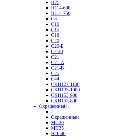
Н75
Н114-600
Н114-750
С8
С10
С15
С18
С20
С20-Б
СП20
С21
С21-А
С21-В
С25
С44
СКН127-1100
СКН135-1000
СКН153-900
СКН157-800
Окрашенный
Окрашенный
МП20
МП35
Н10.40