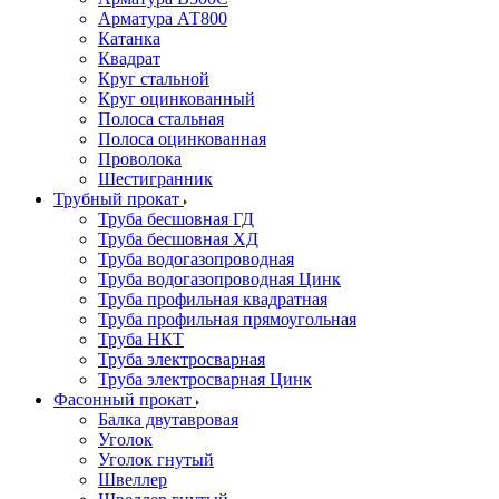
Арматура АТ800
Катанка
Квадрат
Круг стальной
Круг оцинкованный
Полоса стальная
Полоса оцинкованная
Проволока
Шестигранник
Трубный прокат
Труба бесшовная ГД
Труба бесшовная ХД
Труба водогазопроводная
Труба водогазопроводная Цинк
Труба профильная квадратная
Труба профильная прямоугольная
Труба НКТ
Труба электросварная
Труба электросварная Цинк
Фасонный прокат
Балка двутавровая
Уголок
Уголок гнутый
Швеллер