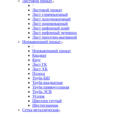
Листовой прокат
Листовой прокат
Лист горячекатаный
Лист холоднокатаный
Лист оцинкованный
Лист рифленый ромб
Лист рифленый чечевица
Лист просечно-вытяжной
Нержавеющий прокат
Нержавеющий прокат
Квадрат
Круг
Лист ГК
Лист ХК
Полоса
Труба БШ
Труба квадратная
Труба прямоугольная
Труба ЭСВ
Уголок
Швеллер гнутый
Шестигранник
Сетка металлическая