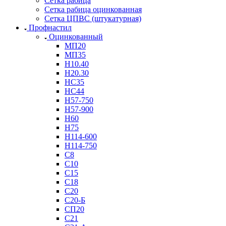
Сетка рабица
Сетка рабица оцинкованная
Сетка ЦПВС (штукатурная)
Профнастил
Оцинкованный
МП20
МП35
Н10.40
Н20.30
НС35
НС44
Н57-750
Н57-900
Н60
Н75
Н114-600
Н114-750
С8
С10
С15
С18
С20
С20-Б
СП20
С21