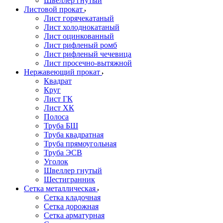
Швеллер гнутый
Листовой прокат
Лист горячекатаный
Лист холоднокатаный
Лист оцинкованный
Лист рифленый ромб
Лист рифленый чечевица
Лист просечно-вытяжной
Нержавеющий прокат
Квадрат
Круг
Лист ГК
Лист ХК
Полоса
Труба БШ
Труба квадратная
Труба прямоугольная
Труба ЭСВ
Уголок
Швеллер гнутый
Шестигранник
Сетка металлическая
Сетка кладочная
Сетка дорожная
Сетка арматурная