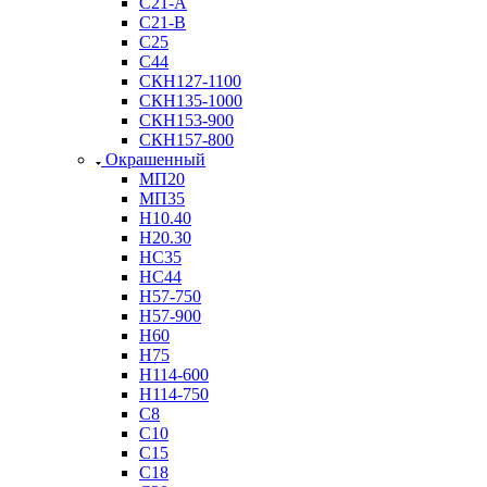
С21-А
С21-В
С25
С44
СКН127-1100
СКН135-1000
СКН153-900
СКН157-800
Окрашенный
МП20
МП35
Н10.40
Н20.30
НС35
НС44
Н57-750
Н57-900
Н60
Н75
Н114-600
Н114-750
С8
С10
С15
С18