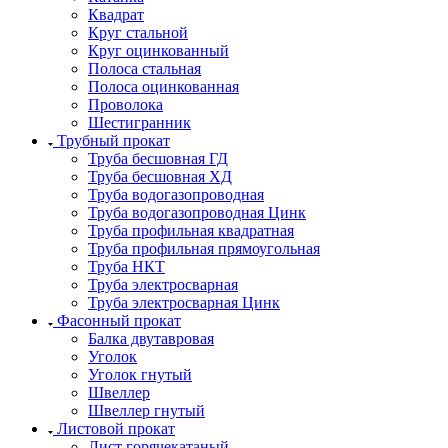
Квадрат
Круг стальной
Круг оцинкованный
Полоса стальная
Полоса оцинкованная
Проволока
Шестигранник
Трубный прокат
Труба бесшовная ГД
Труба бесшовная ХД
Труба водогазопроводная
Труба водогазопроводная Цинк
Труба профильная квадратная
Труба профильная прямоугольная
Труба НКТ
Труба электросварная
Труба электросварная Цинк
Фасонный прокат
Балка двутавровая
Уголок
Уголок гнутый
Швеллер
Швеллер гнутый
Листовой прокат
Лист горячекатаный