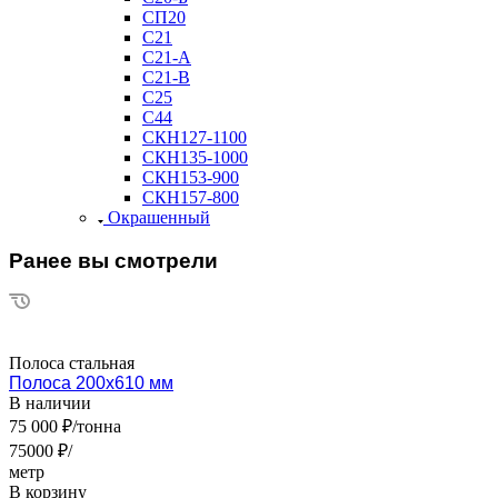
СП20
С21
С21-А
С21-В
С25
С44
СКН127-1100
СКН135-1000
СКН153-900
СКН157-800
Окрашенный
Ранее вы смотрели
Полоса стальная
Полоса 200х610 мм
В наличии
75 000 ₽/тонна
75000 ₽/
метр
В корзину