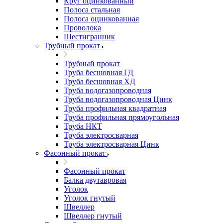
Круг оцинкованный
Полоса стальная
Полоса оцинкованная
Проволока
Шестигранник
Трубный прокат
Трубный прокат
Труба бесшовная ГД
Труба бесшовная ХД
Труба водогазопроводная
Труба водогазопроводная Цинк
Труба профильная квадратная
Труба профильная прямоугольная
Труба НКТ
Труба электросварная
Труба электросварная Цинк
Фасонный прокат
Фасонный прокат
Балка двутавровая
Уголок
Уголок гнутый
Швеллер
Швеллер гнутый