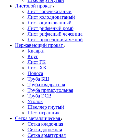
Швеллер гнутый
Листовой прокат
Лист горячекатаный
Лист холоднокатаный
Лист оцинкованный
Лист рифленый ромб
Лист рифленый чечевица
Лист просечно-вытяжной
Нержавеющий прокат
Квадрат
Круг
Лист ГК
Лист ХК
Полоса
Труба БШ
Труба квадратная
Труба прямоугольная
Труба ЭСВ
Уголок
Швеллер гнутый
Шестигранник
Сетка металлическая
Сетка кладочная
Сетка дорожная
Сетка арматурная