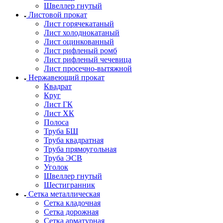
Швеллер гнутый
Листовой прокат
Лист горячекатаный
Лист холоднокатаный
Лист оцинкованный
Лист рифленый ромб
Лист рифленый чечевица
Лист просечно-вытяжной
Нержавеющий прокат
Квадрат
Круг
Лист ГК
Лист ХК
Полоса
Труба БШ
Труба квадратная
Труба прямоугольная
Труба ЭСВ
Уголок
Швеллер гнутый
Шестигранник
Сетка металлическая
Сетка кладочная
Сетка дорожная
Сетка арматурная