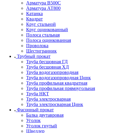
Арматура В500С
Арматура АТ800
Катанка
Квадрат
Круг стальной
Круг оцинкованный
Полоса стальная
Полоса оцинкованная
Проволока
Шестигранник
Трубный прокат
Труба бесшовная ГД
Труба бесшовная ХД
Труба водогазопроводная
Труба водогазопроводная Цинк
Труба профильная квадратная
Труба профильная прямоугольная
Труба НКТ
Труба электросварная
Труба электросварная Цинк
Фасонный прокат
Балка двутавровая
Уголок
Уголок гнутый
Швеллер