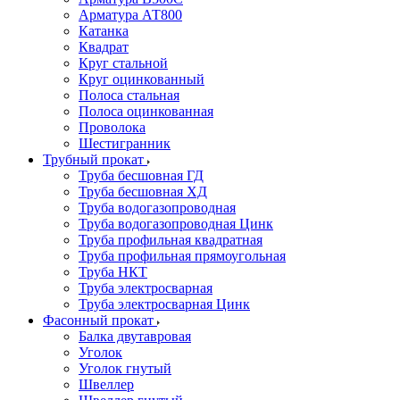
Арматура АТ800
Катанка
Квадрат
Круг стальной
Круг оцинкованный
Полоса стальная
Полоса оцинкованная
Проволока
Шестигранник
Трубный прокат
Труба бесшовная ГД
Труба бесшовная ХД
Труба водогазопроводная
Труба водогазопроводная Цинк
Труба профильная квадратная
Труба профильная прямоугольная
Труба НКТ
Труба электросварная
Труба электросварная Цинк
Фасонный прокат
Балка двутавровая
Уголок
Уголок гнутый
Швеллер