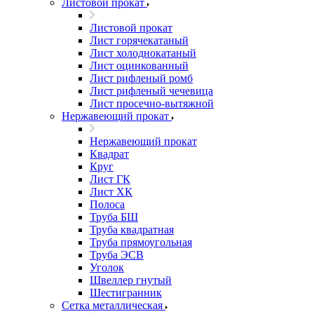
Листовой прокат
Листовой прокат
Лист горячекатаный
Лист холоднокатаный
Лист оцинкованный
Лист рифленый ромб
Лист рифленый чечевица
Лист просечно-вытяжной
Нержавеющий прокат
Нержавеющий прокат
Квадрат
Круг
Лист ГК
Лист ХК
Полоса
Труба БШ
Труба квадратная
Труба прямоугольная
Труба ЭСВ
Уголок
Швеллер гнутый
Шестигранник
Сетка металлическая