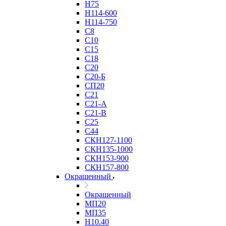
Н75
Н114-600
Н114-750
С8
С10
С15
С18
С20
С20-Б
СП20
С21
С21-А
С21-В
С25
С44
СКН127-1100
СКН135-1000
СКН153-900
СКН157-800
Окрашенный
Окрашенный
МП20
МП35
Н10.40