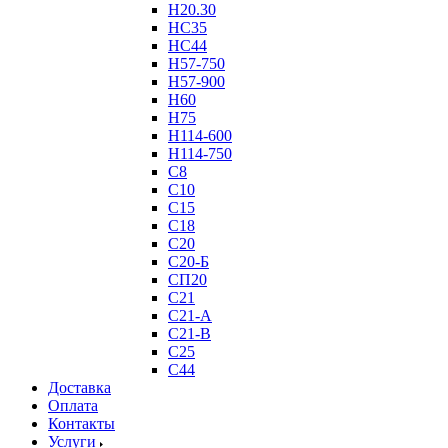
Н20.30
НС35
НС44
Н57-750
Н57-900
Н60
Н75
Н114-600
Н114-750
С8
С10
С15
С18
С20
С20-Б
СП20
С21
С21-А
С21-В
С25
С44
Доставка
Оплата
Контакты
Услуги