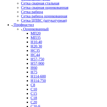
Сетка сварная стальная
Сетка сварная оцинкованная
Сетка рабица
Сетка рабица оцинкованная
Сетка ЦПВС (штукатурная)
Профнастил
Оцинкованный
МП20
МП35
Н10.40
Н20.30
НС35
НС44
Н57-750
Н57-900
Н60
Н75
Н114-600
Н114-750
С8
С10
С15
С18
С20
С20-Б