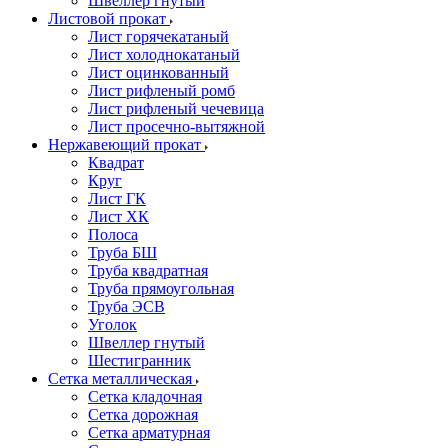
Швеллер гнутый
Листовой прокат
Лист горячекатаный
Лист холоднокатаный
Лист оцинкованный
Лист рифленый ромб
Лист рифленый чечевица
Лист просечно-вытяжной
Нержавеющий прокат
Квадрат
Круг
Лист ГК
Лист ХК
Полоса
Труба БШ
Труба квадратная
Труба прямоугольная
Труба ЭСВ
Уголок
Швеллер гнутый
Шестигранник
Сетка металлическая
Сетка кладочная
Сетка дорожная
Сетка арматурная