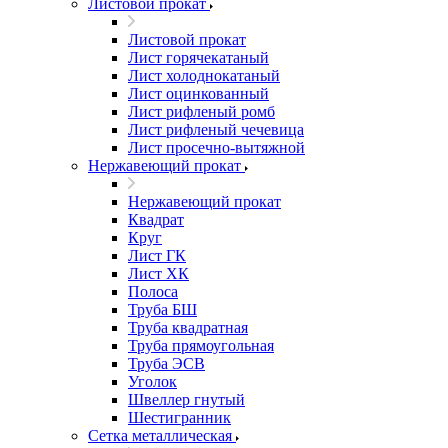
Листовой прокат
Листовой прокат
Лист горячекатаный
Лист холоднокатаный
Лист оцинкованный
Лист рифленый ромб
Лист рифленый чечевица
Лист просечно-вытяжной
Нержавеющий прокат
Нержавеющий прокат
Квадрат
Круг
Лист ГК
Лист ХК
Полоса
Труба БШ
Труба квадратная
Труба прямоугольная
Труба ЭСВ
Уголок
Швеллер гнутый
Шестигранник
Сетка металлическая