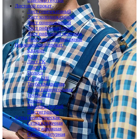
Швеллер гнутый
Листовой прокат
Лист горячекатаный
Лист холоднокатаный
Лист оцинкованный
Лист рифленый ромб
Лист рифленый чечевица
Лист просечно-вытяжной
Нержавеющий прокат
Квадрат
Круг
Лист ГК
Лист ХК
Полоса
Труба БШ
Труба квадратная
Труба прямоугольная
Труба ЭСВ
Уголок
Швеллер гнутый
Шестигранник
Сетка металлическая
Сетка кладочная
Сетка дорожная
Сетка арматурная