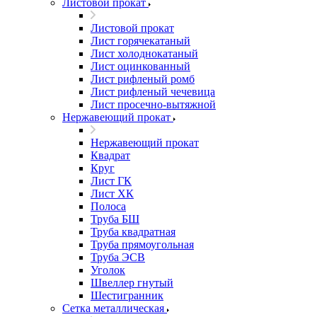
Листовой прокат
Листовой прокат
Лист горячекатаный
Лист холоднокатаный
Лист оцинкованный
Лист рифленый ромб
Лист рифленый чечевица
Лист просечно-вытяжной
Нержавеющий прокат
Нержавеющий прокат
Квадрат
Круг
Лист ГК
Лист ХК
Полоса
Труба БШ
Труба квадратная
Труба прямоугольная
Труба ЭСВ
Уголок
Швеллер гнутый
Шестигранник
Сетка металлическая