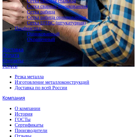
Сетка сварная стальная
Сетка сварная оцинкованная
Сетка рабица
Сетка рабица оцинкованная
Сетка ЦПВС (штукатурная)
Профнастил
Оцинкованный
Окрашенный
Доставка
Оплата
Контакты
Услуги
Резка металла
Изготовление металлоконструкций
Доставка по всей России
Компания
О компании
История
ГОСТы
Сертификаты
Производители
Отзывы