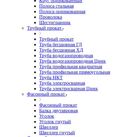
Круг оцинкованный
Полоса стальная
Полоса оцинкованная
Проволока
Шестигранник
Трубный прокат
Трубный прокат
Труба бесшовная ГД
Труба бесшовная ХД
Труба водогазопроводная
Труба водогазопроводная Цинк
Труба профильная квадратная
Труба профильная прямоугольная
Труба НКТ
Труба электросварная
Труба электросварная Цинк
Фасонный прокат
Фасонный прокат
Балка двутавровая
Уголок
Уголок гнутый
Швеллер
Швеллер гнутый