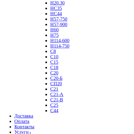
Н20.30
НС35
НС44
Н57-750
Н57-900
Н60
Н75
Н114-600
Н114-750
С8
С10
С15
С18
С20
С20-Б
СП20
С21
С21-А
С21-В
С25
С44
Доставка
Оплата
Контакты
Услуги