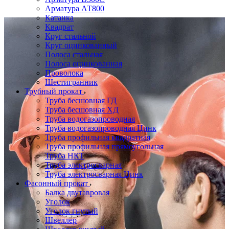
Арматура АТ800
Катанка
Квадрат
Круг стальной
Круг оцинкованный
Полоса стальная
Полоса оцинкованная
Проволока
Шестигранник
Трубный прокат
Труба бесшовная ГД
Труба бесшовная ХД
Труба водогазопроводная
Труба водогазопроводная Цинк
Труба профильная квадратная
Труба профильная прямоугольная
Труба НКТ
Труба электросварная
Труба электросварная Цинк
Фасонный прокат
Балка двутавровая
Уголок
Уголок гнутый
Швеллер