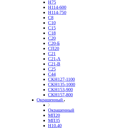
Н75
Н114-600
Н114-750
С8
С10
С15
С18
С20
С20-Б
СП20
С21
С21-А
С21-В
С25
С44
СКН127-1100
СКН135-1000
СКН153-900
СКН157-800
Окрашенный
Окрашенный
МП20
МП35
Н10.40