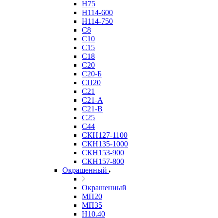
Н75
Н114-600
Н114-750
С8
С10
С15
С18
С20
С20-Б
СП20
С21
С21-А
С21-В
С25
С44
СКН127-1100
СКН135-1000
СКН153-900
СКН157-800
Окрашенный
Окрашенный
МП20
МП35
Н10.40