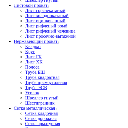
Швеллер гнутый
Листовой прокат
Лист горячекатаный
Лист холоднокатаный
Лист оцинкованный
Лист рифленый ромб
Лист рифленый чечевица
Лист просечно-вытяжной
Нержавеющий прокат
Квадрат
Круг
Лист ГК
Лист ХК
Полоса
Труба БШ
Труба квадратная
Труба прямоугольная
Труба ЭСВ
Уголок
Швеллер гнутый
Шестигранник
Сетка металлическая
Сетка кладочная
Сетка дорожная
Сетка арматурная