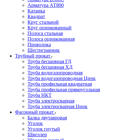
Арматура АТ800
Катанка
Квадрат
Круг стальной
Круг оцинкованный
Полоса стальная
Полоса оцинкованная
Проволока
Шестигранник
Трубный прокат
Труба бесшовная ГД
Труба бесшовная ХД
Труба водогазопроводная
Труба водогазопроводная Цинк
Труба профильная квадратная
Труба профильная прямоугольная
Труба НКТ
Труба электросварная
Труба электросварная Цинк
Фасонный прокат
Балка двутавровая
Уголок
Уголок гнутый
Швеллер