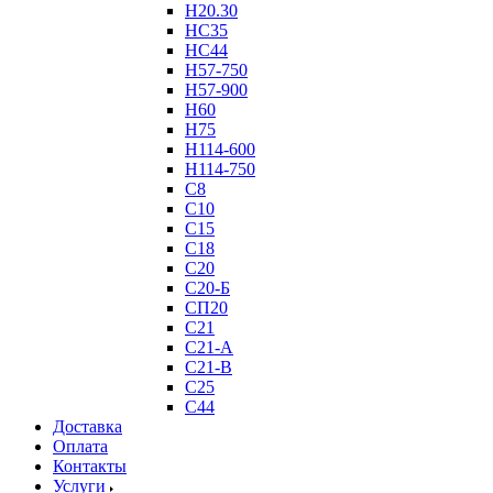
Н20.30
НС35
НС44
Н57-750
Н57-900
Н60
Н75
Н114-600
Н114-750
С8
С10
С15
С18
С20
С20-Б
СП20
С21
С21-А
С21-В
С25
С44
Доставка
Оплата
Контакты
Услуги