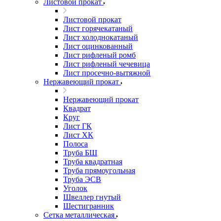
Листовой прокат
Листовой прокат
Лист горячекатаный
Лист холоднокатаный
Лист оцинкованный
Лист рифленый ромб
Лист рифленый чечевица
Лист просечно-вытяжной
Нержавеющий прокат
Нержавеющий прокат
Квадрат
Круг
Лист ГК
Лист ХК
Полоса
Труба БШ
Труба квадратная
Труба прямоугольная
Труба ЭСВ
Уголок
Швеллер гнутый
Шестигранник
Сетка металлическая