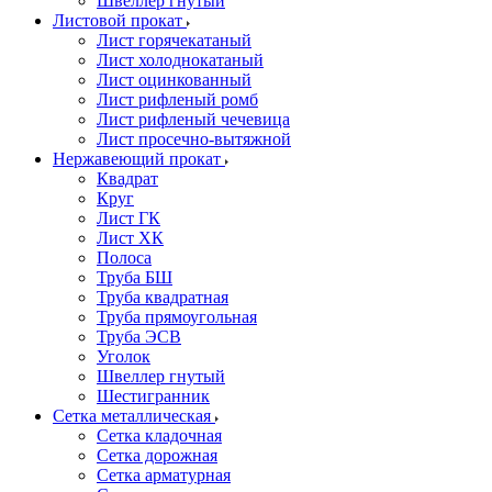
Швеллер гнутый
Листовой прокат
Лист горячекатаный
Лист холоднокатаный
Лист оцинкованный
Лист рифленый ромб
Лист рифленый чечевица
Лист просечно-вытяжной
Нержавеющий прокат
Квадрат
Круг
Лист ГК
Лист ХК
Полоса
Труба БШ
Труба квадратная
Труба прямоугольная
Труба ЭСВ
Уголок
Швеллер гнутый
Шестигранник
Сетка металлическая
Сетка кладочная
Сетка дорожная
Сетка арматурная