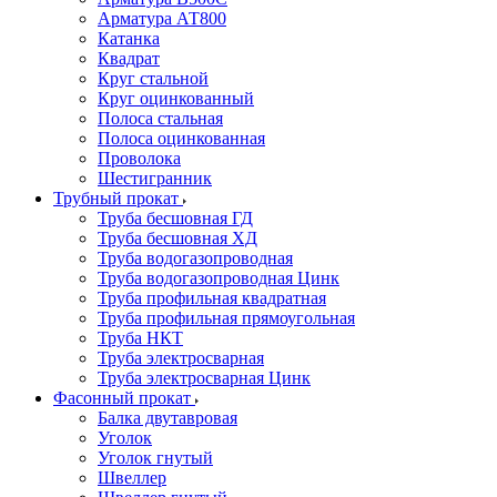
Арматура АТ800
Катанка
Квадрат
Круг стальной
Круг оцинкованный
Полоса стальная
Полоса оцинкованная
Проволока
Шестигранник
Трубный прокат
Труба бесшовная ГД
Труба бесшовная ХД
Труба водогазопроводная
Труба водогазопроводная Цинк
Труба профильная квадратная
Труба профильная прямоугольная
Труба НКТ
Труба электросварная
Труба электросварная Цинк
Фасонный прокат
Балка двутавровая
Уголок
Уголок гнутый
Швеллер