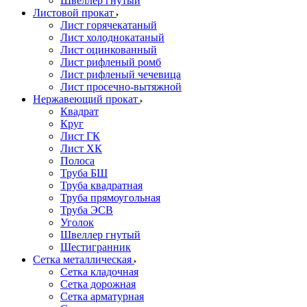
Швеллер гнутый
Листовой прокат
Лист горячекатаный
Лист холоднокатаный
Лист оцинкованный
Лист рифленый ромб
Лист рифленый чечевица
Лист просечно-вытяжной
Нержавеющий прокат
Квадрат
Круг
Лист ГК
Лист ХК
Полоса
Труба БШ
Труба квадратная
Труба прямоугольная
Труба ЭСВ
Уголок
Швеллер гнутый
Шестигранник
Сетка металлическая
Сетка кладочная
Сетка дорожная
Сетка арматурная