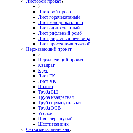
Листовой прокат
Листовой прокат
Лист горячекатаный
Лист холоднокатаный
Лист оцинкованный
Лист рифленый ромб
Лист рифленый чечевица
Лист просечно-вытяжной
Нержавеющий прокат
Нержавеющий прокат
Квадрат
Круг
Лист ГК
Лист ХК
Полоса
Труба БШ
Труба квадратная
Труба прямоугольная
Труба ЭСВ
Уголок
Швеллер гнутый
Шестигранник
Сетка металлическая