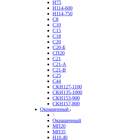
Н75
Н114-600
Н114-750
С8
С10
С15
С18
С20
С20-Б
СП20
С21
С21-А
С21-В
С25
С44
СКН127-1100
СКН135-1000
СКН153-900
СКН157-800
Окрашенный
Окрашенный
МП20
МП35
Н10.40