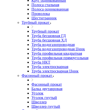
Круг оцинкованный
Полоса стальная
Полоса оцинкованная
Проволока
Шестигранник
Трубный прокат
Трубный прокат
Труба бесшовная ГД
Труба бесшовная ХД
Труба водогазопроводная
Труба водогазопроводная Цинк
Труба профильная квадратная
Труба профильная прямоугольная
Труба НКТ
Труба электросварная
Труба электросварная Цинк
Фасонный прокат
Фасонный прокат
Балка двутавровая
Уголок
Уголок гнутый
Швеллер
Швеллер гнутый