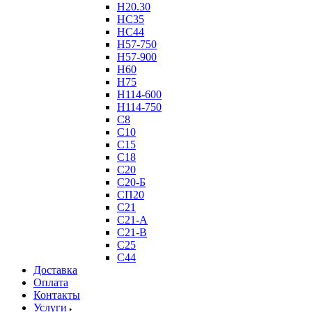
Н20.30
НС35
НС44
Н57-750
Н57-900
Н60
Н75
Н114-600
Н114-750
С8
С10
С15
С18
С20
С20-Б
СП20
С21
С21-А
С21-В
С25
С44
Доставка
Оплата
Контакты
Услуги