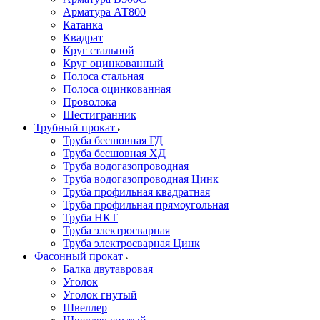
Арматура АТ800
Катанка
Квадрат
Круг стальной
Круг оцинкованный
Полоса стальная
Полоса оцинкованная
Проволока
Шестигранник
Трубный прокат
Труба бесшовная ГД
Труба бесшовная ХД
Труба водогазопроводная
Труба водогазопроводная Цинк
Труба профильная квадратная
Труба профильная прямоугольная
Труба НКТ
Труба электросварная
Труба электросварная Цинк
Фасонный прокат
Балка двутавровая
Уголок
Уголок гнутый
Швеллер