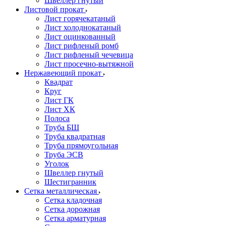
Швеллер гнутый
Листовой прокат
Лист горячекатаный
Лист холоднокатаный
Лист оцинкованный
Лист рифленый ромб
Лист рифленый чечевица
Лист просечно-вытяжной
Нержавеющий прокат
Квадрат
Круг
Лист ГК
Лист ХК
Полоса
Труба БШ
Труба квадратная
Труба прямоугольная
Труба ЭСВ
Уголок
Швеллер гнутый
Шестигранник
Сетка металлическая
Сетка кладочная
Сетка дорожная
Сетка арматурная