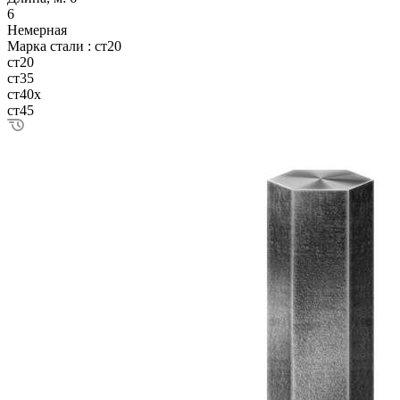
6
Немерная
Марка стали :
ст20
ст20
ст35
ст40х
ст45