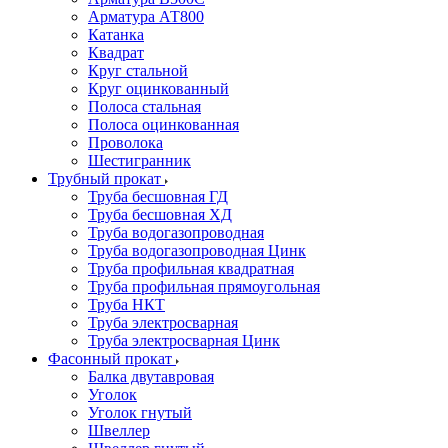
Арматура АТ800
Катанка
Квадрат
Круг стальной
Круг оцинкованный
Полоса стальная
Полоса оцинкованная
Проволока
Шестигранник
Трубный прокат
Труба бесшовная ГД
Труба бесшовная ХД
Труба водогазопроводная
Труба водогазопроводная Цинк
Труба профильная квадратная
Труба профильная прямоугольная
Труба НКТ
Труба электросварная
Труба электросварная Цинк
Фасонный прокат
Балка двутавровая
Уголок
Уголок гнутый
Швеллер