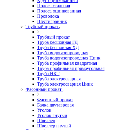
Круг оцинкованный
Полоса стальная
Полоса оцинкованная
Проволока
Шестигранник
Трубный прокат
Трубный прокат
Труба бесшовная ГД
Труба бесшовная ХД
Труба водогазопроводная
Труба водогазопроводная Цинк
Труба профильная квадратная
Труба профильная прямоугольная
Труба НКТ
Труба электросварная
Труба электросварная Цинк
Фасонный прокат
Фасонный прокат
Балка двутавровая
Уголок
Уголок гнутый
Швеллер
Швеллер гнутый