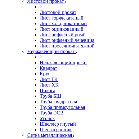
Листовой прокат
Листовой прокат
Лист горячекатаный
Лист холоднокатаный
Лист оцинкованный
Лист рифленый ромб
Лист рифленый чечевица
Лист просечно-вытяжной
Нержавеющий прокат
Нержавеющий прокат
Квадрат
Круг
Лист ГК
Лист ХК
Полоса
Труба БШ
Труба квадратная
Труба прямоугольная
Труба ЭСВ
Уголок
Швеллер гнутый
Шестигранник
Сетка металлическая