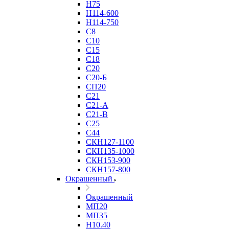
Н75
Н114-600
Н114-750
С8
С10
С15
С18
С20
С20-Б
СП20
С21
С21-А
С21-В
С25
С44
СКН127-1100
СКН135-1000
СКН153-900
СКН157-800
Окрашенный
Окрашенный
МП20
МП35
Н10.40