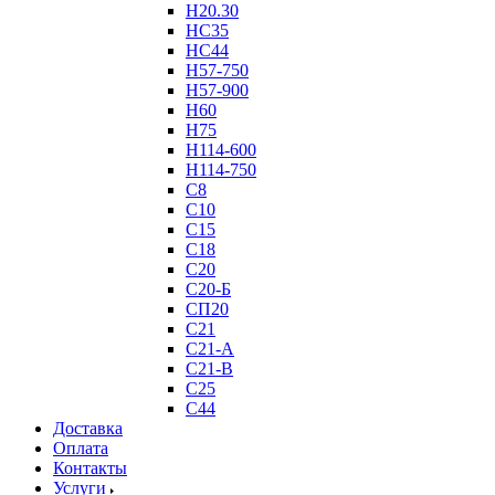
Н20.30
НС35
НС44
Н57-750
Н57-900
Н60
Н75
Н114-600
Н114-750
С8
С10
С15
С18
С20
С20-Б
СП20
С21
С21-А
С21-В
С25
С44
Доставка
Оплата
Контакты
Услуги