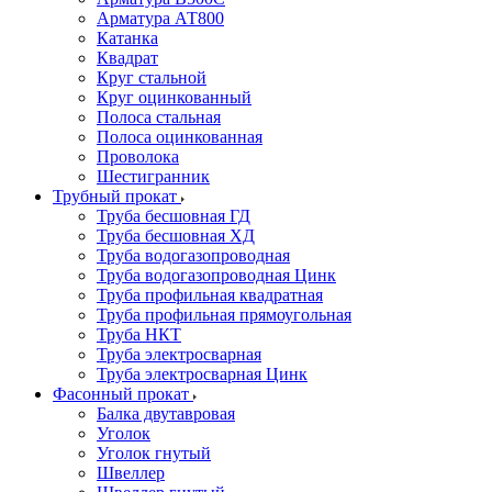
Арматура АТ800
Катанка
Квадрат
Круг стальной
Круг оцинкованный
Полоса стальная
Полоса оцинкованная
Проволока
Шестигранник
Трубный прокат
Труба бесшовная ГД
Труба бесшовная ХД
Труба водогазопроводная
Труба водогазопроводная Цинк
Труба профильная квадратная
Труба профильная прямоугольная
Труба НКТ
Труба электросварная
Труба электросварная Цинк
Фасонный прокат
Балка двутавровая
Уголок
Уголок гнутый
Швеллер