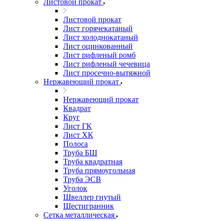
Листовой прокат
Листовой прокат
Лист горячекатаный
Лист холоднокатаный
Лист оцинкованный
Лист рифленый ромб
Лист рифленый чечевица
Лист просечно-вытяжной
Нержавеющий прокат
Нержавеющий прокат
Квадрат
Круг
Лист ГК
Лист ХК
Полоса
Труба БШ
Труба квадратная
Труба прямоугольная
Труба ЭСВ
Уголок
Швеллер гнутый
Шестигранник
Сетка металлическая