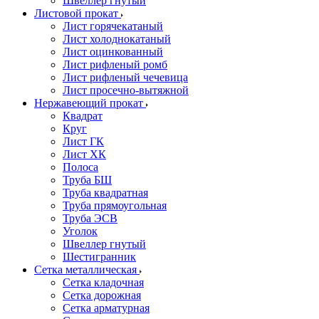
Швеллер гнутый
Листовой прокат
Лист горячекатаный
Лист холоднокатаный
Лист оцинкованный
Лист рифленый ромб
Лист рифленый чечевица
Лист просечно-вытяжной
Нержавеющий прокат
Квадрат
Круг
Лист ГК
Лист ХК
Полоса
Труба БШ
Труба квадратная
Труба прямоугольная
Труба ЭСВ
Уголок
Швеллер гнутый
Шестигранник
Сетка металлическая
Сетка кладочная
Сетка дорожная
Сетка арматурная