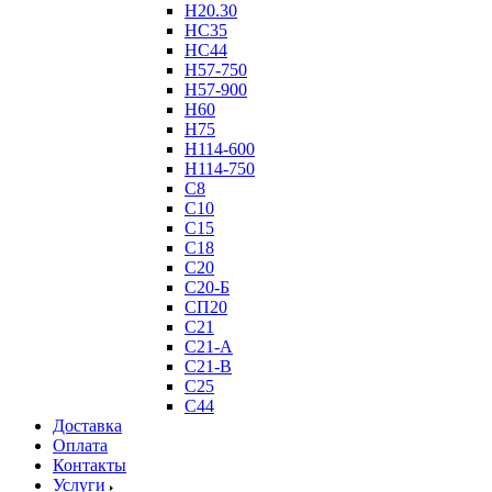
Н20.30
НС35
НС44
Н57-750
Н57-900
Н60
Н75
Н114-600
Н114-750
С8
С10
С15
С18
С20
С20-Б
СП20
С21
С21-А
С21-В
С25
С44
Доставка
Оплата
Контакты
Услуги