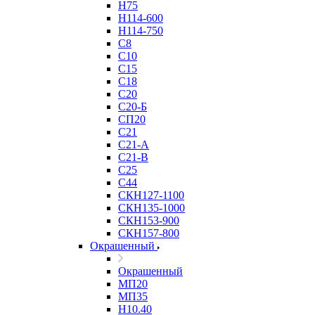
Н75
Н114-600
Н114-750
С8
С10
С15
С18
С20
С20-Б
СП20
С21
С21-А
С21-В
С25
С44
СКН127-1100
СКН135-1000
СКН153-900
СКН157-800
Окрашенный
Окрашенный
МП20
МП35
Н10.40