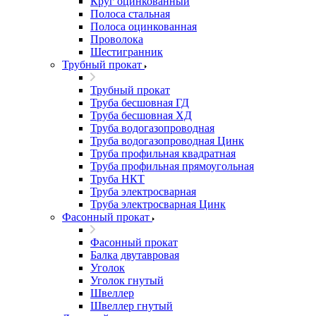
Круг оцинкованный
Полоса стальная
Полоса оцинкованная
Проволока
Шестигранник
Трубный прокат
Трубный прокат
Труба бесшовная ГД
Труба бесшовная ХД
Труба водогазопроводная
Труба водогазопроводная Цинк
Труба профильная квадратная
Труба профильная прямоугольная
Труба НКТ
Труба электросварная
Труба электросварная Цинк
Фасонный прокат
Фасонный прокат
Балка двутавровая
Уголок
Уголок гнутый
Швеллер
Швеллер гнутый