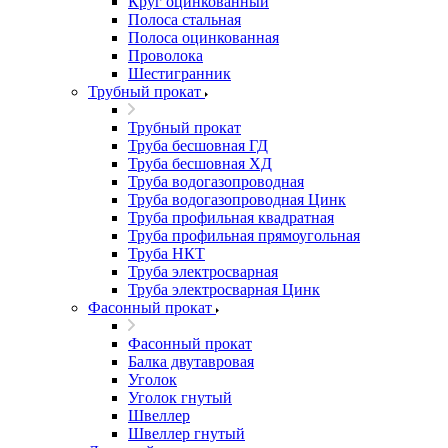
Круг оцинкованный
Полоса стальная
Полоса оцинкованная
Проволока
Шестигранник
Трубный прокат
Трубный прокат
Труба бесшовная ГД
Труба бесшовная ХД
Труба водогазопроводная
Труба водогазопроводная Цинк
Труба профильная квадратная
Труба профильная прямоугольная
Труба НКТ
Труба электросварная
Труба электросварная Цинк
Фасонный прокат
Фасонный прокат
Балка двутавровая
Уголок
Уголок гнутый
Швеллер
Швеллер гнутый