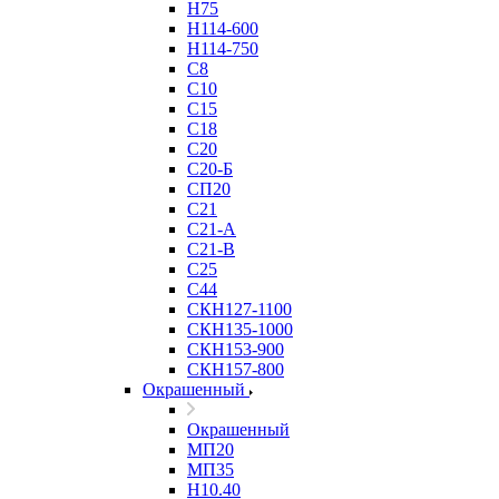
Н75
Н114-600
Н114-750
С8
С10
С15
С18
С20
С20-Б
СП20
С21
С21-А
С21-В
С25
С44
СКН127-1100
СКН135-1000
СКН153-900
СКН157-800
Окрашенный
Окрашенный
МП20
МП35
Н10.40