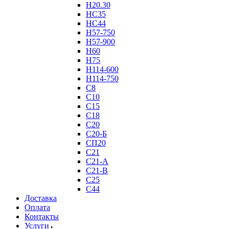
Н20.30
НС35
НС44
Н57-750
Н57-900
Н60
Н75
Н114-600
Н114-750
С8
С10
С15
С18
С20
С20-Б
СП20
С21
С21-А
С21-В
С25
С44
Доставка
Оплата
Контакты
Услуги