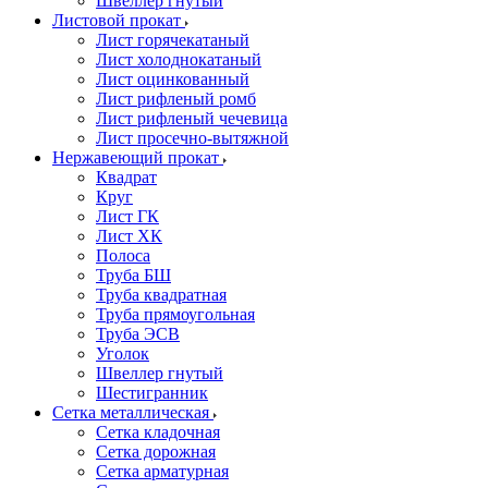
Швеллер гнутый
Листовой прокат
Лист горячекатаный
Лист холоднокатаный
Лист оцинкованный
Лист рифленый ромб
Лист рифленый чечевица
Лист просечно-вытяжной
Нержавеющий прокат
Квадрат
Круг
Лист ГК
Лист ХК
Полоса
Труба БШ
Труба квадратная
Труба прямоугольная
Труба ЭСВ
Уголок
Швеллер гнутый
Шестигранник
Сетка металлическая
Сетка кладочная
Сетка дорожная
Сетка арматурная