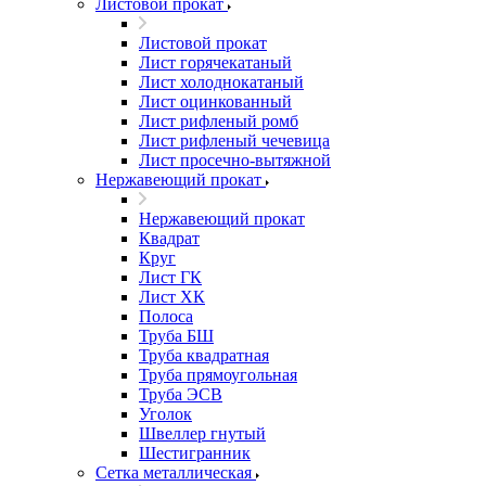
Листовой прокат
Листовой прокат
Лист горячекатаный
Лист холоднокатаный
Лист оцинкованный
Лист рифленый ромб
Лист рифленый чечевица
Лист просечно-вытяжной
Нержавеющий прокат
Нержавеющий прокат
Квадрат
Круг
Лист ГК
Лист ХК
Полоса
Труба БШ
Труба квадратная
Труба прямоугольная
Труба ЭСВ
Уголок
Швеллер гнутый
Шестигранник
Сетка металлическая