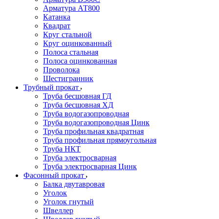
Арматура АТ800
Катанка
Квадрат
Круг стальной
Круг оцинкованный
Полоса стальная
Полоса оцинкованная
Проволока
Шестигранник
Трубный прокат
Труба бесшовная ГД
Труба бесшовная ХД
Труба водогазопроводная
Труба водогазопроводная Цинк
Труба профильная квадратная
Труба профильная прямоугольная
Труба НКТ
Труба электросварная
Труба электросварная Цинк
Фасонный прокат
Балка двутавровая
Уголок
Уголок гнутый
Швеллер