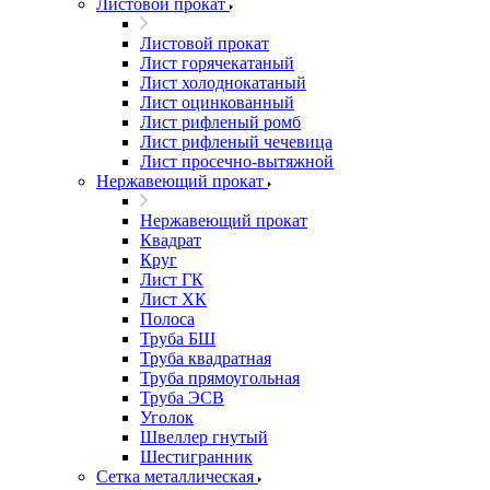
Листовой прокат
Листовой прокат
Лист горячекатаный
Лист холоднокатаный
Лист оцинкованный
Лист рифленый ромб
Лист рифленый чечевица
Лист просечно-вытяжной
Нержавеющий прокат
Нержавеющий прокат
Квадрат
Круг
Лист ГК
Лист ХК
Полоса
Труба БШ
Труба квадратная
Труба прямоугольная
Труба ЭСВ
Уголок
Швеллер гнутый
Шестигранник
Сетка металлическая