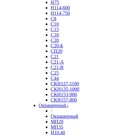
Н75
Н114-600
Н114-750
С8
С10
С15
С18
С20
С20-Б
СП20
С21
С21-А
С21-В
С25
С44
СКН127-1100
СКН135-1000
СКН153-900
СКН157-800
Окрашенный
Окрашенный
МП20
МП35
Н10.40