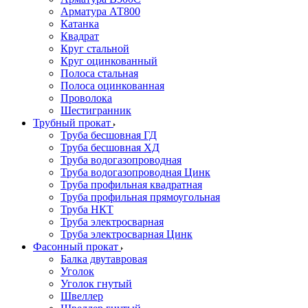
Арматура АТ800
Катанка
Квадрат
Круг стальной
Круг оцинкованный
Полоса стальная
Полоса оцинкованная
Проволока
Шестигранник
Трубный прокат
Труба бесшовная ГД
Труба бесшовная ХД
Труба водогазопроводная
Труба водогазопроводная Цинк
Труба профильная квадратная
Труба профильная прямоугольная
Труба НКТ
Труба электросварная
Труба электросварная Цинк
Фасонный прокат
Балка двутавровая
Уголок
Уголок гнутый
Швеллер