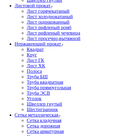
Швеллер гнутый
Листовой прокат
Лист горячекатаный
Лист холоднокатаный
Лист оцинкованный
Лист рифленый ромб
Лист рифленый чечевица
Лист просечно-вытяжной
Нержавеющий прокат
Квадрат
Круг
Лист ГК
Лист ХК
Полоса
Труба БШ
Труба квадратная
Труба прямоугольная
Труба ЭСВ
Уголок
Швеллер гнутый
Шестигранник
Сетка металлическая
Сетка кладочная
Сетка дорожная
Сетка арматурная