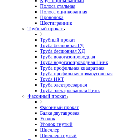
Круг оцинкованный
Полоса стальная
Полоса оцинкованная
Проволока
Шестигранник
Трубный прокат
Трубный прокат
Труба бесшовная ГД
Труба бесшовная ХД
Труба водогазопроводная
Труба водогазопроводная Цинк
Труба профильная квадратная
Труба профильная прямоугольная
Труба НКТ
Труба электросварная
Труба электросварная Цинк
Фасонный прокат
Фасонный прокат
Балка двутавровая
Уголок
Уголок гнутый
Швеллер
Швеллер гнутый