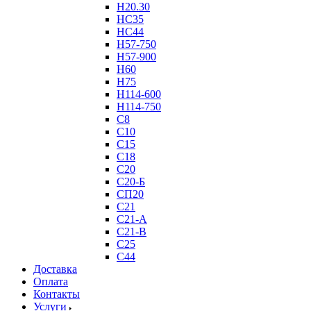
Н20.30
НС35
НС44
Н57-750
Н57-900
Н60
Н75
Н114-600
Н114-750
С8
С10
С15
С18
С20
С20-Б
СП20
С21
С21-А
С21-В
С25
С44
Доставка
Оплата
Контакты
Услуги