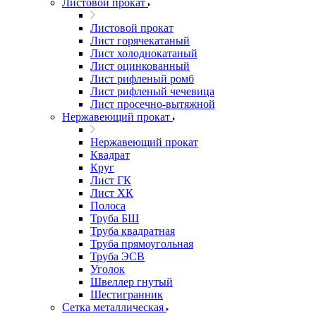
Листовой прокат
Листовой прокат
Лист горячекатаный
Лист холоднокатаный
Лист оцинкованный
Лист рифленый ромб
Лист рифленый чечевица
Лист просечно-вытяжной
Нержавеющий прокат
Нержавеющий прокат
Квадрат
Круг
Лист ГК
Лист ХК
Полоса
Труба БШ
Труба квадратная
Труба прямоугольная
Труба ЭСВ
Уголок
Швеллер гнутый
Шестигранник
Сетка металлическая