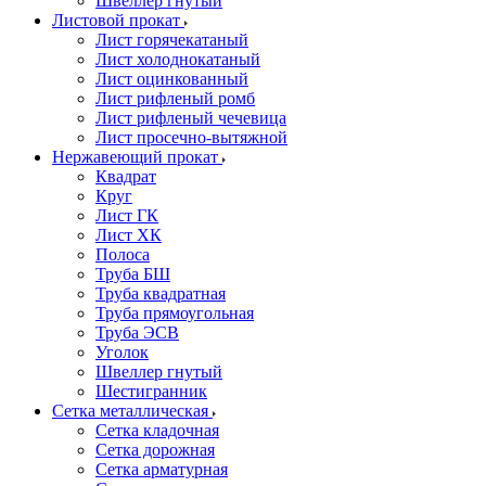
Швеллер гнутый
Листовой прокат
Лист горячекатаный
Лист холоднокатаный
Лист оцинкованный
Лист рифленый ромб
Лист рифленый чечевица
Лист просечно-вытяжной
Нержавеющий прокат
Квадрат
Круг
Лист ГК
Лист ХК
Полоса
Труба БШ
Труба квадратная
Труба прямоугольная
Труба ЭСВ
Уголок
Швеллер гнутый
Шестигранник
Сетка металлическая
Сетка кладочная
Сетка дорожная
Сетка арматурная