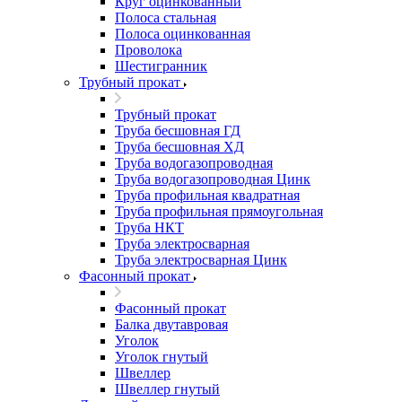
Круг оцинкованный
Полоса стальная
Полоса оцинкованная
Проволока
Шестигранник
Трубный прокат
Трубный прокат
Труба бесшовная ГД
Труба бесшовная ХД
Труба водогазопроводная
Труба водогазопроводная Цинк
Труба профильная квадратная
Труба профильная прямоугольная
Труба НКТ
Труба электросварная
Труба электросварная Цинк
Фасонный прокат
Фасонный прокат
Балка двутавровая
Уголок
Уголок гнутый
Швеллер
Швеллер гнутый