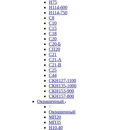
Н75
Н114-600
Н114-750
С8
С10
С15
С18
С20
С20-Б
СП20
С21
С21-А
С21-В
С25
С44
СКН127-1100
СКН135-1000
СКН153-900
СКН157-800
Окрашенный
Окрашенный
МП20
МП35
Н10.40