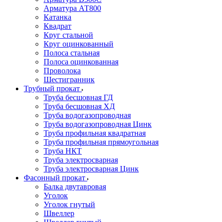
Арматура АТ800
Катанка
Квадрат
Круг стальной
Круг оцинкованный
Полоса стальная
Полоса оцинкованная
Проволока
Шестигранник
Трубный прокат
Труба бесшовная ГД
Труба бесшовная ХД
Труба водогазопроводная
Труба водогазопроводная Цинк
Труба профильная квадратная
Труба профильная прямоугольная
Труба НКТ
Труба электросварная
Труба электросварная Цинк
Фасонный прокат
Балка двутавровая
Уголок
Уголок гнутый
Швеллер