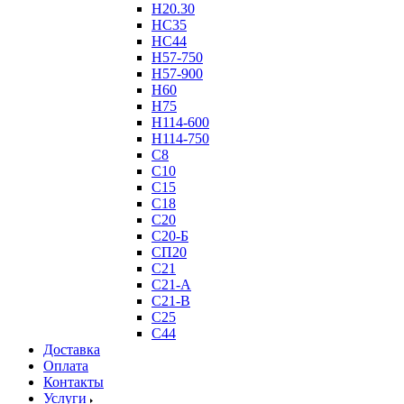
Н20.30
НС35
НС44
Н57-750
Н57-900
Н60
Н75
Н114-600
Н114-750
С8
С10
С15
С18
С20
С20-Б
СП20
С21
С21-А
С21-В
С25
С44
Доставка
Оплата
Контакты
Услуги