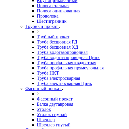
Круг оцинкованный
Полоса стальная
Полоса оцинкованная
Проволока
Шестигранник
Трубный прокат
Трубный прокат
Труба бесшовная ГД
Труба бесшовная ХД
Труба водогазопроводная
Труба водогазопроводная Цинк
Труба профильная квадратная
Труба профильная прямоугольная
Труба НКТ
Труба электросварная
Труба электросварная Цинк
Фасонный прокат
Фасонный прокат
Балка двутавровая
Уголок
Уголок гнутый
Швеллер
Швеллер гнутый