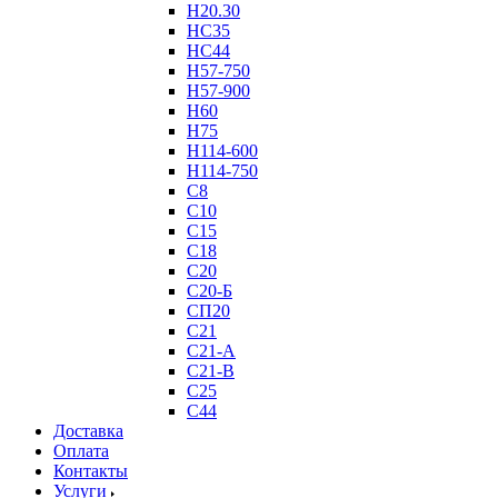
Н20.30
НС35
НС44
Н57-750
Н57-900
Н60
Н75
Н114-600
Н114-750
С8
С10
С15
С18
С20
С20-Б
СП20
С21
С21-А
С21-В
С25
С44
Доставка
Оплата
Контакты
Услуги