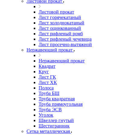
Листовой прокат
Листовой прокат
Лист горячекатаный
Лист холоднокатаный
Лист оцинкованный
Лист рифленый ромб
Лист рифленый чечевица
Лист просечно-вытяжной
Нержавеющий прокат
Нержавеющий прокат
Квадрат
Круг
Лист ГК
Лист ХК
Полоса
Труба БШ
Труба квадратная
Труба прямоугольная
Труба ЭСВ
Уголок
Швеллер гнутый
Шестигранник
Сетка металлическая