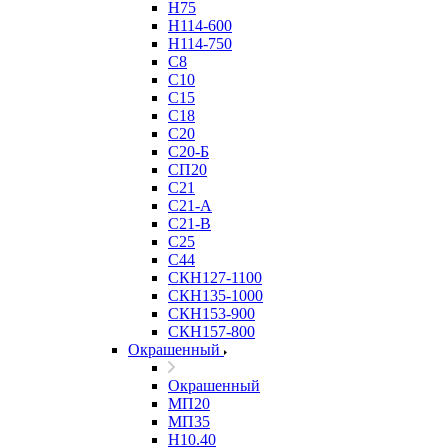
Н75
Н114-600
Н114-750
С8
С10
С15
С18
С20
С20-Б
СП20
С21
С21-А
С21-В
С25
С44
СКН127-1100
СКН135-1000
СКН153-900
СКН157-800
Окрашенный
Окрашенный
МП20
МП35
Н10.40