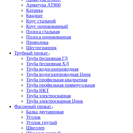
Арматура АТ800
Катанка
Квадрат
Круг стальной
Круг оцинкованный
Полоса стальная
Полоса оцинкованная
Проволока
Шестигранник
Трубный прокат
Труба бесшовная ГД
Труба бесшовная ХД
Труба водогазопроводная
Труба водогазопроводная Цинк
Труба профильная квадратная
Труба профильная прямоугольная
Труба НКТ
Труба электросварная
Труба электросварная Цинк
Фасонный прокат
Балка двутавровая
Уголок
Уголок гнутый
Швеллер