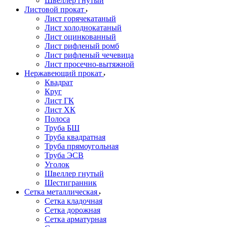
Швеллер гнутый
Листовой прокат
Лист горячекатаный
Лист холоднокатаный
Лист оцинкованный
Лист рифленый ромб
Лист рифленый чечевица
Лист просечно-вытяжной
Нержавеющий прокат
Квадрат
Круг
Лист ГК
Лист ХК
Полоса
Труба БШ
Труба квадратная
Труба прямоугольная
Труба ЭСВ
Уголок
Швеллер гнутый
Шестигранник
Сетка металлическая
Сетка кладочная
Сетка дорожная
Сетка арматурная