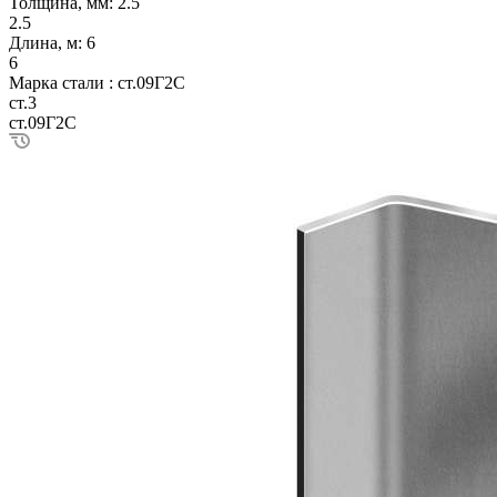
Толщина, мм:
2.5
2.5
Длина, м:
6
6
Марка стали :
ст.09Г2С
ст.3
ст.09Г2С