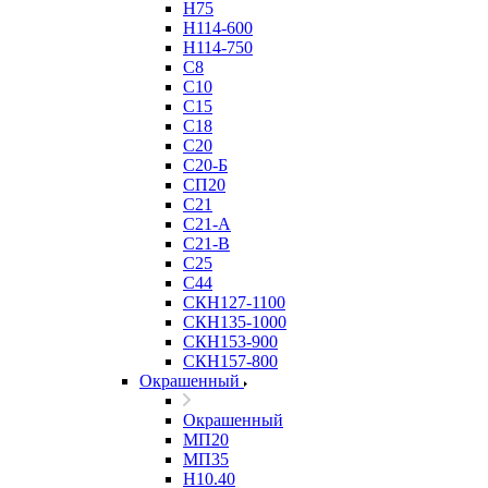
Н75
Н114-600
Н114-750
С8
С10
С15
С18
С20
С20-Б
СП20
С21
С21-А
С21-В
С25
С44
СКН127-1100
СКН135-1000
СКН153-900
СКН157-800
Окрашенный
Окрашенный
МП20
МП35
Н10.40