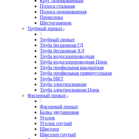
Круг оцинкованный
Полоса стальная
Полоса оцинкованная
Проволока
Шестигранник
Трубный прокат
Трубный прокат
Труба бесшовная ГД
Труба бесшовная ХД
Труба водогазопроводная
Труба водогазопроводная Цинк
Труба профильная квадратная
Труба профильная прямоугольная
Труба НКТ
Труба электросварная
Труба электросварная Цинк
Фасонный прокат
Фасонный прокат
Балка двутавровая
Уголок
Уголок гнутый
Швеллер
Швеллер гнутый