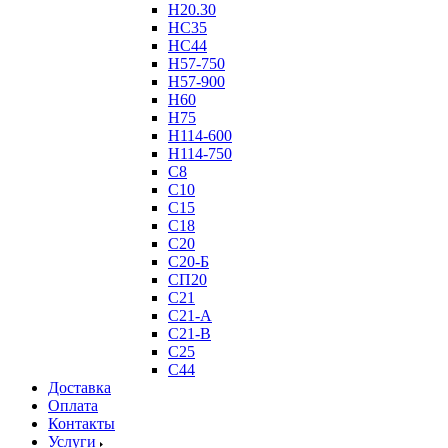
Н20.30
НС35
НС44
Н57-750
Н57-900
Н60
Н75
Н114-600
Н114-750
С8
С10
С15
С18
С20
С20-Б
СП20
С21
С21-А
С21-В
С25
С44
Доставка
Оплата
Контакты
Услуги