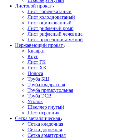
Швеллер гнутый
Листовой прокат
Лист горячекатаный
Лист холоднокатаный
Лист оцинкованный
Лист рифленый ромб
Лист рифленый чечевица
Лист просечно-вытяжной
Нержавеющий прокат
Квадрат
Круг
Лист ГК
Лист ХК
Полоса
Труба БШ
Труба квадратная
Труба прямоугольная
Труба ЭСВ
Уголок
Швеллер гнутый
Шестигранник
Сетка металлическая
Сетка кладочная
Сетка дорожная
Сетка арматурная