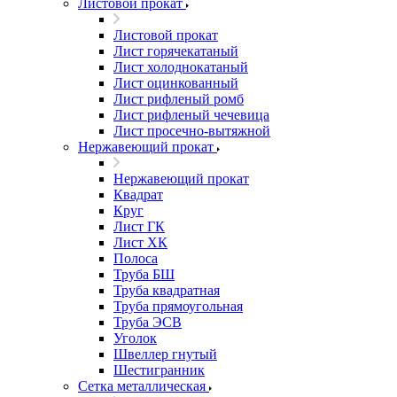
Листовой прокат
Листовой прокат
Лист горячекатаный
Лист холоднокатаный
Лист оцинкованный
Лист рифленый ромб
Лист рифленый чечевица
Лист просечно-вытяжной
Нержавеющий прокат
Нержавеющий прокат
Квадрат
Круг
Лист ГК
Лист ХК
Полоса
Труба БШ
Труба квадратная
Труба прямоугольная
Труба ЭСВ
Уголок
Швеллер гнутый
Шестигранник
Сетка металлическая