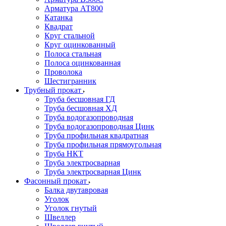
Арматура АТ800
Катанка
Квадрат
Круг стальной
Круг оцинкованный
Полоса стальная
Полоса оцинкованная
Проволока
Шестигранник
Трубный прокат
Труба бесшовная ГД
Труба бесшовная ХД
Труба водогазопроводная
Труба водогазопроводная Цинк
Труба профильная квадратная
Труба профильная прямоугольная
Труба НКТ
Труба электросварная
Труба электросварная Цинк
Фасонный прокат
Балка двутавровая
Уголок
Уголок гнутый
Швеллер