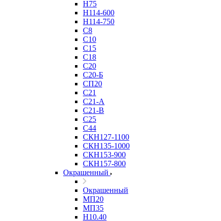
Н75
Н114-600
Н114-750
С8
С10
С15
С18
С20
С20-Б
СП20
С21
С21-А
С21-В
С25
С44
СКН127-1100
СКН135-1000
СКН153-900
СКН157-800
Окрашенный
Окрашенный
МП20
МП35
Н10.40