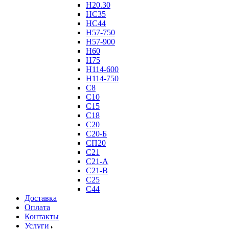
Н20.30
НС35
НС44
Н57-750
Н57-900
Н60
Н75
Н114-600
Н114-750
С8
С10
С15
С18
С20
С20-Б
СП20
С21
С21-А
С21-В
С25
С44
Доставка
Оплата
Контакты
Услуги