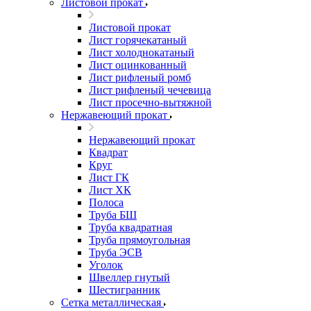
Листовой прокат
Листовой прокат
Лист горячекатаный
Лист холоднокатаный
Лист оцинкованный
Лист рифленый ромб
Лист рифленый чечевица
Лист просечно-вытяжной
Нержавеющий прокат
Нержавеющий прокат
Квадрат
Круг
Лист ГК
Лист ХК
Полоса
Труба БШ
Труба квадратная
Труба прямоугольная
Труба ЭСВ
Уголок
Швеллер гнутый
Шестигранник
Сетка металлическая