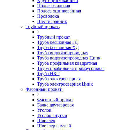
Круг оцинкованный
Полоса стальная
Полоса оцинкованная
Проволока
Шестигранник
Трубный прокат
Трубный прокат
Труба бесшовная ГД
Труба бесшовная ХД
Труба водогазопроводная
Труба водогазопроводная Цинк
Труба профильная квадратная
Труба профильная прямоугольная
Труба НКТ
Труба электросварная
Труба электросварная Цинк
Фасонный прокат
Фасонный прокат
Балка двутавровая
Уголок
Уголок гнутый
Швеллер
Швеллер гнутый