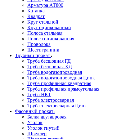
Арматура АТ800
Катанка
Квадрат
Круг стальной
Круг оцинкованный
Полоса стальная
Полоса оцинкованная
Проволока
Шестигранник
Трубный прокат
Труба бесшовная ГД
Труба бесшовная ХД
Труба водогазопроводная
Труба водогазопроводная Цинк
Труба профильная квадратная
Труба профильная прямоугольная
Труба НКТ
Труба электросварная
Труба электросварная Цинк
Фасонный прокат
Балка двутавровая
Уголок
Уголок гнутый
Швеллер