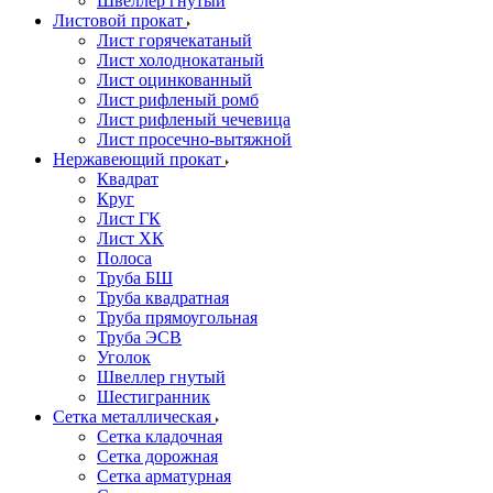
Швеллер гнутый
Листовой прокат
Лист горячекатаный
Лист холоднокатаный
Лист оцинкованный
Лист рифленый ромб
Лист рифленый чечевица
Лист просечно-вытяжной
Нержавеющий прокат
Квадрат
Круг
Лист ГК
Лист ХК
Полоса
Труба БШ
Труба квадратная
Труба прямоугольная
Труба ЭСВ
Уголок
Швеллер гнутый
Шестигранник
Сетка металлическая
Сетка кладочная
Сетка дорожная
Сетка арматурная