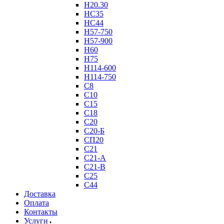
Н20.30
НС35
НС44
Н57-750
Н57-900
Н60
Н75
Н114-600
Н114-750
С8
С10
С15
С18
С20
С20-Б
СП20
С21
С21-А
С21-В
С25
С44
Доставка
Оплата
Контакты
Услуги