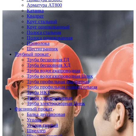
Арматура АТ800
Катанка
Квадрат
Круг стальной
Круг оцинкованный
Полоса стальная
Полоса оцинкованная
Проволока
Шестигранник
Трубный прокат
Труба бесшовная ГД
Труба бесшовная ХД
Труба водогазопроводная
Труба водогазопроводная Цинк
Труба профильная квадратная
Труба профильная прямоугольная
Труба НКТ
Труба электросварная
Труба электросварная Цинк
Фасонный прокат
Балка двутавровая
Уголок
Уголок гнутый
Швеллер