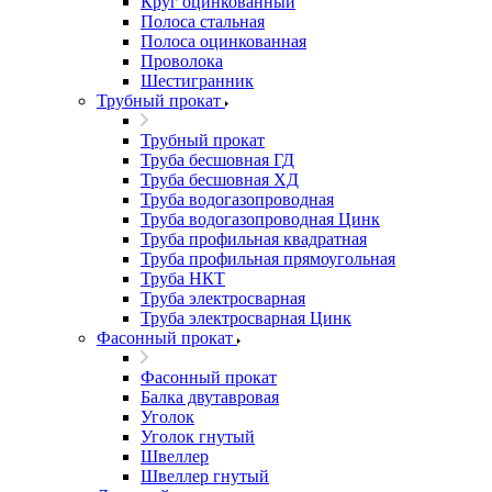
Круг оцинкованный
Полоса стальная
Полоса оцинкованная
Проволока
Шестигранник
Трубный прокат
Трубный прокат
Труба бесшовная ГД
Труба бесшовная ХД
Труба водогазопроводная
Труба водогазопроводная Цинк
Труба профильная квадратная
Труба профильная прямоугольная
Труба НКТ
Труба электросварная
Труба электросварная Цинк
Фасонный прокат
Фасонный прокат
Балка двутавровая
Уголок
Уголок гнутый
Швеллер
Швеллер гнутый