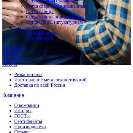
Сетка сварная стальная
Сетка сварная оцинкованная
Сетка рабица
Сетка рабица оцинкованная
Сетка ЦПВС (штукатурная)
Профнастил
Оцинкованный
Окрашенный
Доставка
Оплата
Контакты
Услуги
Резка металла
Изготовление металлоконструкций
Доставка по всей России
Компания
О компании
История
ГОСТы
Сертификаты
Производители
Отзывы