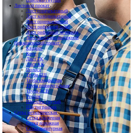
Швеллер гнутый
Листовой прокат
Лист горячекатаный
Лист холоднокатаный
Лист оцинкованный
Лист рифленый ромб
Лист рифленый чечевица
Лист просечно-вытяжной
Нержавеющий прокат
Квадрат
Круг
Лист ГК
Лист ХК
Полоса
Труба БШ
Труба квадратная
Труба прямоугольная
Труба ЭСВ
Уголок
Швеллер гнутый
Шестигранник
Сетка металлическая
Сетка кладочная
Сетка дорожная
Сетка арматурная