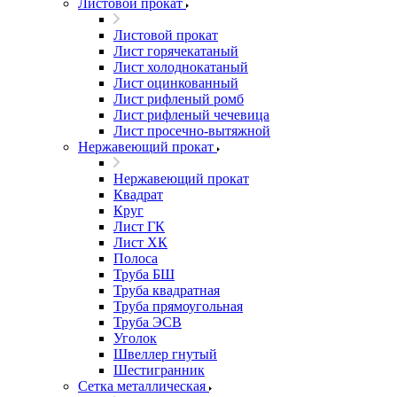
Листовой прокат
Листовой прокат
Лист горячекатаный
Лист холоднокатаный
Лист оцинкованный
Лист рифленый ромб
Лист рифленый чечевица
Лист просечно-вытяжной
Нержавеющий прокат
Нержавеющий прокат
Квадрат
Круг
Лист ГК
Лист ХК
Полоса
Труба БШ
Труба квадратная
Труба прямоугольная
Труба ЭСВ
Уголок
Швеллер гнутый
Шестигранник
Сетка металлическая