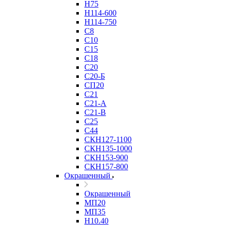
Н75
Н114-600
Н114-750
С8
С10
С15
С18
С20
С20-Б
СП20
С21
С21-А
С21-В
С25
С44
СКН127-1100
СКН135-1000
СКН153-900
СКН157-800
Окрашенный
Окрашенный
МП20
МП35
Н10.40