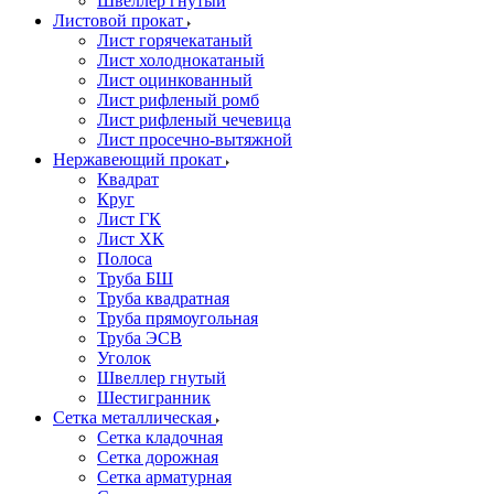
Швеллер гнутый
Листовой прокат
Лист горячекатаный
Лист холоднокатаный
Лист оцинкованный
Лист рифленый ромб
Лист рифленый чечевица
Лист просечно-вытяжной
Нержавеющий прокат
Квадрат
Круг
Лист ГК
Лист ХК
Полоса
Труба БШ
Труба квадратная
Труба прямоугольная
Труба ЭСВ
Уголок
Швеллер гнутый
Шестигранник
Сетка металлическая
Сетка кладочная
Сетка дорожная
Сетка арматурная