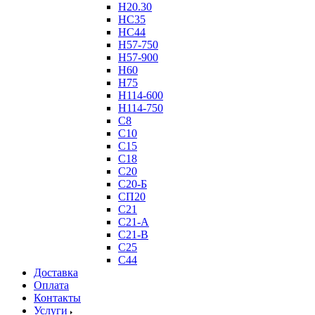
Н20.30
НС35
НС44
Н57-750
Н57-900
Н60
Н75
Н114-600
Н114-750
С8
С10
С15
С18
С20
С20-Б
СП20
С21
С21-А
С21-В
С25
С44
Доставка
Оплата
Контакты
Услуги