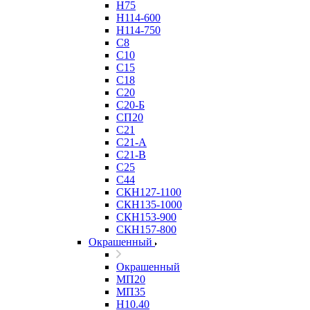
Н75
Н114-600
Н114-750
С8
С10
С15
С18
С20
С20-Б
СП20
С21
С21-А
С21-В
С25
С44
СКН127-1100
СКН135-1000
СКН153-900
СКН157-800
Окрашенный
Окрашенный
МП20
МП35
Н10.40