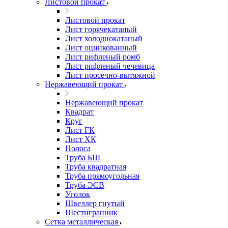
Листовой прокат
Листовой прокат
Лист горячекатаный
Лист холоднокатаный
Лист оцинкованный
Лист рифленый ромб
Лист рифленый чечевица
Лист просечно-вытяжной
Нержавеющий прокат
Нержавеющий прокат
Квадрат
Круг
Лист ГК
Лист ХК
Полоса
Труба БШ
Труба квадратная
Труба прямоугольная
Труба ЭСВ
Уголок
Швеллер гнутый
Шестигранник
Сетка металлическая