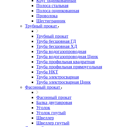
Круг оцинкованный
Полоса стальная
Полоса оцинкованная
Проволока
Шестигранник
Трубный прокат
Трубный прокат
Труба бесшовная ГД
Труба бесшовная ХД
Труба водогазопроводная
Труба водогазопроводная Цинк
Труба профильная квадратная
Труба профильная прямоугольная
Труба НКТ
Труба электросварная
Труба электросварная Цинк
Фасонный прокат
Фасонный прокат
Балка двутавровая
Уголок
Уголок гнутый
Швеллер
Швеллер гнутый