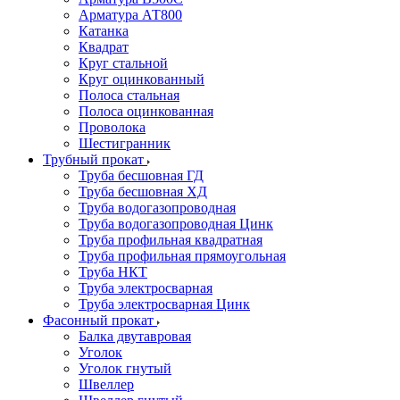
Арматура АТ800
Катанка
Квадрат
Круг стальной
Круг оцинкованный
Полоса стальная
Полоса оцинкованная
Проволока
Шестигранник
Трубный прокат
Труба бесшовная ГД
Труба бесшовная ХД
Труба водогазопроводная
Труба водогазопроводная Цинк
Труба профильная квадратная
Труба профильная прямоугольная
Труба НКТ
Труба электросварная
Труба электросварная Цинк
Фасонный прокат
Балка двутавровая
Уголок
Уголок гнутый
Швеллер