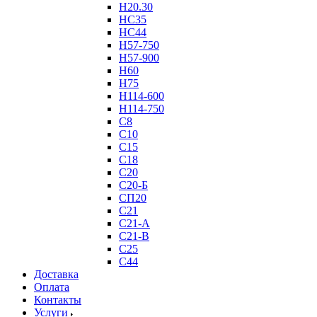
Н20.30
НС35
НС44
Н57-750
Н57-900
Н60
Н75
Н114-600
Н114-750
С8
С10
С15
С18
С20
С20-Б
СП20
С21
С21-А
С21-В
С25
С44
Доставка
Оплата
Контакты
Услуги