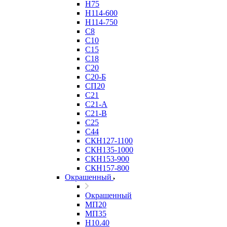
Н75
Н114-600
Н114-750
С8
С10
С15
С18
С20
С20-Б
СП20
С21
С21-А
С21-В
С25
С44
СКН127-1100
СКН135-1000
СКН153-900
СКН157-800
Окрашенный
Окрашенный
МП20
МП35
Н10.40