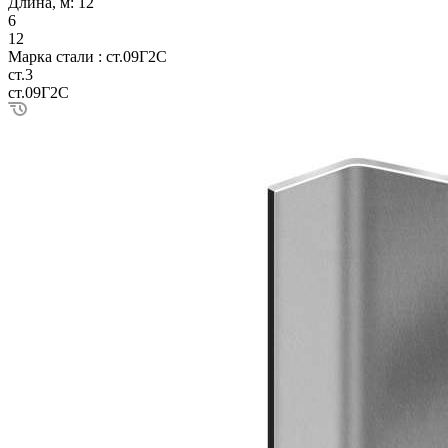
Длина, м:
12
6
12
Марка стали :
ст.09Г2С
ст.3
ст.09Г2С