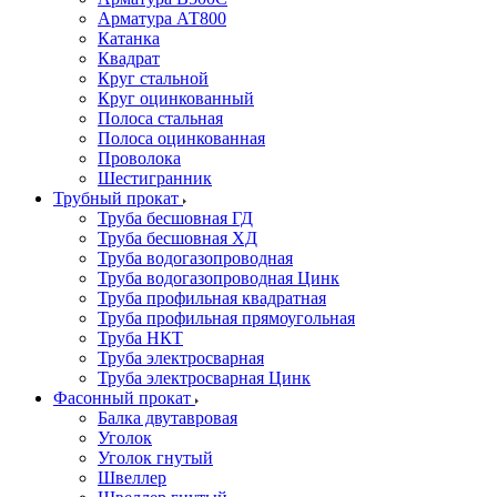
Арматура АТ800
Катанка
Квадрат
Круг стальной
Круг оцинкованный
Полоса стальная
Полоса оцинкованная
Проволока
Шестигранник
Трубный прокат
Труба бесшовная ГД
Труба бесшовная ХД
Труба водогазопроводная
Труба водогазопроводная Цинк
Труба профильная квадратная
Труба профильная прямоугольная
Труба НКТ
Труба электросварная
Труба электросварная Цинк
Фасонный прокат
Балка двутавровая
Уголок
Уголок гнутый
Швеллер