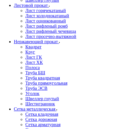
Швеллер гнутый
Листовой прокат
Лист горячекатаный
Лист холоднокатаный
Лист оцинкованный
Лист рифленый ромб
Лист рифленый чечевица
Лист просечно-вытяжной
Нержавеющий прокат
Квадрат
Круг
Лист ГК
Лист ХК
Полоса
Труба БШ
Труба квадратная
Труба прямоугольная
Труба ЭСВ
Уголок
Швеллер гнутый
Шестигранник
Сетка металлическая
Сетка кладочная
Сетка дорожная
Сетка арматурная