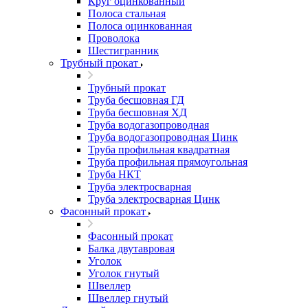
Круг оцинкованный
Полоса стальная
Полоса оцинкованная
Проволока
Шестигранник
Трубный прокат
Трубный прокат
Труба бесшовная ГД
Труба бесшовная ХД
Труба водогазопроводная
Труба водогазопроводная Цинк
Труба профильная квадратная
Труба профильная прямоугольная
Труба НКТ
Труба электросварная
Труба электросварная Цинк
Фасонный прокат
Фасонный прокат
Балка двутавровая
Уголок
Уголок гнутый
Швеллер
Швеллер гнутый