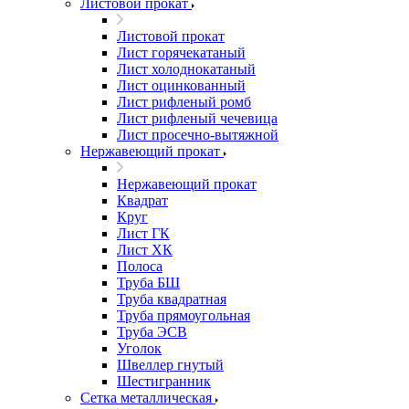
Листовой прокат
Листовой прокат
Лист горячекатаный
Лист холоднокатаный
Лист оцинкованный
Лист рифленый ромб
Лист рифленый чечевица
Лист просечно-вытяжной
Нержавеющий прокат
Нержавеющий прокат
Квадрат
Круг
Лист ГК
Лист ХК
Полоса
Труба БШ
Труба квадратная
Труба прямоугольная
Труба ЭСВ
Уголок
Швеллер гнутый
Шестигранник
Сетка металлическая