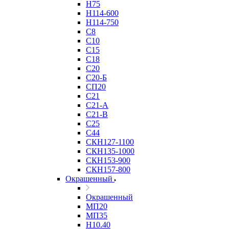
Н75
Н114-600
Н114-750
С8
С10
С15
С18
С20
С20-Б
СП20
С21
С21-А
С21-В
С25
С44
СКН127-1100
СКН135-1000
СКН153-900
СКН157-800
Окрашенный
Окрашенный
МП20
МП35
Н10.40