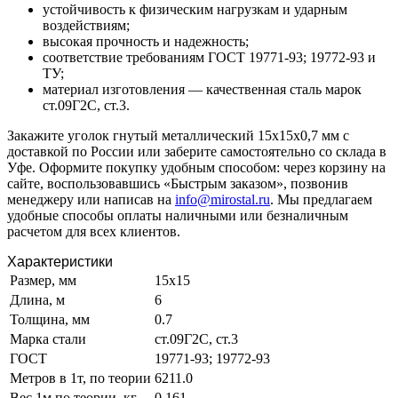
устойчивость к физическим нагрузкам и ударным
воздействиям;
высокая прочность и надежность;
соответствие требованиям ГОСТ 19771-93; 19772-93 и
ТУ;
материал изготовления — качественная сталь марок
ст.09Г2С, ст.3.
Закажите уголок гнутый металлический 15х15х0,7 мм с
доставкой по России или заберите самостоятельно со склада в
Уфе. Оформите покупку удобным способом: через корзину на
сайте, воспользовавшись «Быстрым заказом», позвонив
менеджеру или написав на
info@mirostal.ru
. Мы предлагаем
удобные способы оплаты наличными или безналичным
расчетом для всех клиентов.
Характеристики
Размер, мм
15х15
Длина, м
6
Толщина, мм
0.7
Марка стали
ст.09Г2С, ст.3
ГОСТ
19771-93; 19772-93
Метров в 1т, по теории
6211.0
Вес 1м по теории, кг
0.161