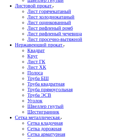
Швеллер гнутый
Листовой прокат
Лист горячекатаный
Лист холоднокатаный
Лист оцинкованный
Лист рифленый ромб
Лист рифленый чечевица
Лист просечно-вытяжной
Нержавеющий прокат
Квадрат
Круг
Лист ГК
Лист ХК
Полоса
Труба БШ
Труба квадратная
Труба прямоугольная
Труба ЭСВ
Уголок
Швеллер гнутый
Шестигранник
Сетка металлическая
Сетка кладочная
Сетка дорожная
Сетка арматурная