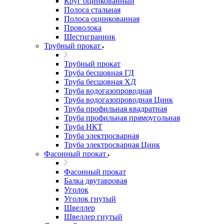
Круг оцинкованный
Полоса стальная
Полоса оцинкованная
Проволока
Шестигранник
Трубный прокат
Трубный прокат
Труба бесшовная ГД
Труба бесшовная ХД
Труба водогазопроводная
Труба водогазопроводная Цинк
Труба профильная квадратная
Труба профильная прямоугольная
Труба НКТ
Труба электросварная
Труба электросварная Цинк
Фасонный прокат
Фасонный прокат
Балка двутавровая
Уголок
Уголок гнутый
Швеллер
Швеллер гнутый