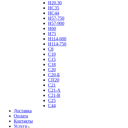
Н20.30
НС35
НС44
Н57-750
Н57-900
Н60
Н75
Н114-600
Н114-750
С8
С10
С15
С18
С20
С20-Б
СП20
С21
С21-А
С21-В
С25
С44
Доставка
Оплата
Контакты
Услуги