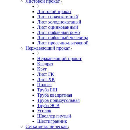
Листовой прокат
Листовой прокат
Лист горячекатаный
Лист холоднокатаный
Лист оцинкованный
Лист рифленый ромб
Лист рифленый чечевица
Лист просечно-вытяжной
Нержавеющий прокат
Нержавеющий прокат
Квадрат
Круг
Лист ГК
Лист ХК
Полоса
Труба БШ
Труба квадратная
Труба прямоугольная
Труба ЭСВ
Уголок
Швеллер гнутый
Шестигранник
Сетка металлическая