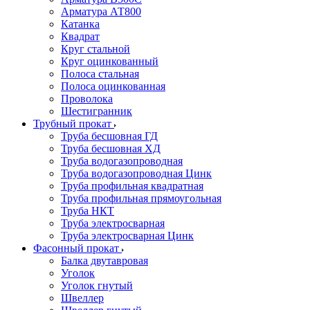
Арматура АТ800
Катанка
Квадрат
Круг стальной
Круг оцинкованный
Полоса стальная
Полоса оцинкованная
Проволока
Шестигранник
Трубный прокат
Труба бесшовная ГД
Труба бесшовная ХД
Труба водогазопроводная
Труба водогазопроводная Цинк
Труба профильная квадратная
Труба профильная прямоугольная
Труба НКТ
Труба электросварная
Труба электросварная Цинк
Фасонный прокат
Балка двутавровая
Уголок
Уголок гнутый
Швеллер