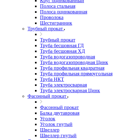
Круг оцинкованный
Полоса стальная
Полоса оцинкованная
Проволока
Шестигранник
Трубный прокат
Трубный прокат
Труба бесшовная ГД
Труба бесшовная ХД
Труба водогазопроводная
Труба водогазопроводная Цинк
Труба профильная квадратная
Труба профильная прямоугольная
Труба НКТ
Труба электросварная
Труба электросварная Цинк
Фасонный прокат
Фасонный прокат
Балка двутавровая
Уголок
Уголок гнутый
Швеллер
Швеллер гнутый