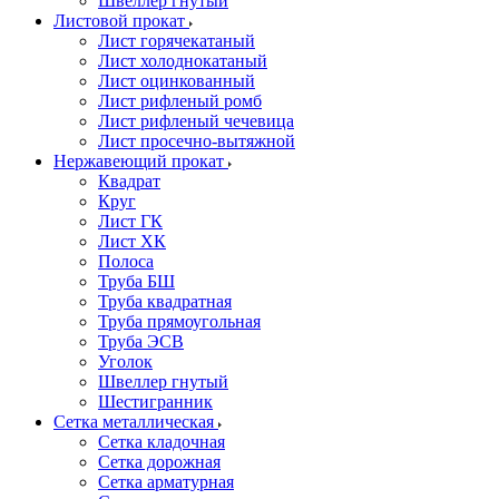
Швеллер гнутый
Листовой прокат
Лист горячекатаный
Лист холоднокатаный
Лист оцинкованный
Лист рифленый ромб
Лист рифленый чечевица
Лист просечно-вытяжной
Нержавеющий прокат
Квадрат
Круг
Лист ГК
Лист ХК
Полоса
Труба БШ
Труба квадратная
Труба прямоугольная
Труба ЭСВ
Уголок
Швеллер гнутый
Шестигранник
Сетка металлическая
Сетка кладочная
Сетка дорожная
Сетка арматурная