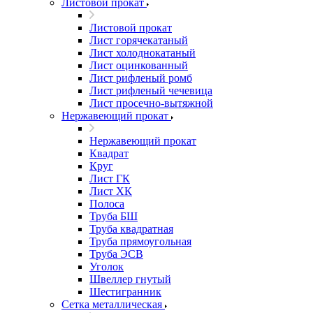
Листовой прокат
Листовой прокат
Лист горячекатаный
Лист холоднокатаный
Лист оцинкованный
Лист рифленый ромб
Лист рифленый чечевица
Лист просечно-вытяжной
Нержавеющий прокат
Нержавеющий прокат
Квадрат
Круг
Лист ГК
Лист ХК
Полоса
Труба БШ
Труба квадратная
Труба прямоугольная
Труба ЭСВ
Уголок
Швеллер гнутый
Шестигранник
Сетка металлическая