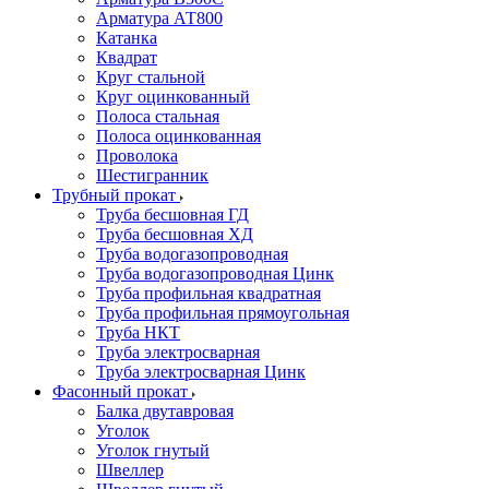
Арматура АТ800
Катанка
Квадрат
Круг стальной
Круг оцинкованный
Полоса стальная
Полоса оцинкованная
Проволока
Шестигранник
Трубный прокат
Труба бесшовная ГД
Труба бесшовная ХД
Труба водогазопроводная
Труба водогазопроводная Цинк
Труба профильная квадратная
Труба профильная прямоугольная
Труба НКТ
Труба электросварная
Труба электросварная Цинк
Фасонный прокат
Балка двутавровая
Уголок
Уголок гнутый
Швеллер