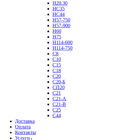
Н20.30
НС35
НС44
Н57-750
Н57-900
Н60
Н75
Н114-600
Н114-750
С8
С10
С15
С18
С20
С20-Б
СП20
С21
С21-А
С21-В
С25
С44
Доставка
Оплата
Контакты
Услуги