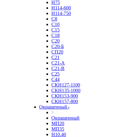
Н75
Н114-600
Н114-750
С8
С10
С15
С18
С20
С20-Б
СП20
С21
С21-А
С21-В
С25
С44
СКН127-1100
СКН135-1000
СКН153-900
СКН157-800
Окрашенный
Окрашенный
МП20
МП35
Н10.40