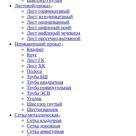
Швеллер гнутый
Листовой прокат
Лист горячекатаный
Лист холоднокатаный
Лист оцинкованный
Лист рифленый ромб
Лист рифленый чечевица
Лист просечно-вытяжной
Нержавеющий прокат
Квадрат
Круг
Лист ГК
Лист ХК
Полоса
Труба БШ
Труба квадратная
Труба прямоугольная
Труба ЭСВ
Уголок
Швеллер гнутый
Шестигранник
Сетка металлическая
Сетка кладочная
Сетка дорожная
Сетка арматурная