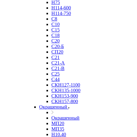
Н75
Н114-600
Н114-750
С8
С10
С15
С18
С20
С20-Б
СП20
С21
С21-А
С21-В
С25
С44
СКН127-1100
СКН135-1000
СКН153-900
СКН157-800
Окрашенный
Окрашенный
МП20
МП35
Н10.40