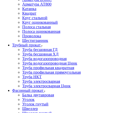
Арматура АТ800
Катанка
Квадрат
Круг стальной
Круг оцинкованный
Полоса стальная
Полоса оцинкованная
Проволока
Шестигранник
Трубный прокат
Труба бесшовная ГД
Труба бесшовная ХД
Труба водогазопроводная
Труба водогазопроводная Цинк
Труба профильная квадратная
Труба профильная прямоугольная
Труба НКТ
Труба электросварная
Труба электросварная Цинк
Фасонный прокат
Балка двутавровая
Уголок
Уголок гнутый
Швеллер