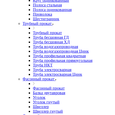
Круг оцинкованный
Полоса стальная
Полоса оцинкованная
Проволока
Шестигранник
Трубный прокат
Трубный прокат
Труба бесшовная ГД
Труба бесшовная ХД
Труба водогазопроводная
Труба водогазопроводная Цинк
Труба профильная квадратная
Труба профильная прямоугольная
Труба НКТ
Труба электросварная
Труба электросварная Цинк
Фасонный прокат
Фасонный прокат
Балка двутавровая
Уголок
Уголок гнутый
Швеллер
Швеллер гнутый