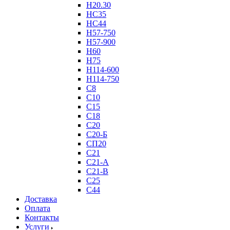
Н20.30
НС35
НС44
Н57-750
Н57-900
Н60
Н75
Н114-600
Н114-750
С8
С10
С15
С18
С20
С20-Б
СП20
С21
С21-А
С21-В
С25
С44
Доставка
Оплата
Контакты
Услуги