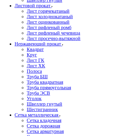
Швеллер гнутый
Листовой прокат
Лист горячекатаный
Лист холоднокатаный
Лист оцинкованный
Лист рифленый ромб
Лист рифленый чечевица
Лист просечно-вытяжной
Нержавеющий прокат
Квадрат
Круг
Лист ГК
Лист ХК
Полоса
Труба БШ
Труба квадратная
Труба прямоугольная
Труба ЭСВ
Уголок
Швеллер гнутый
Шестигранник
Сетка металлическая
Сетка кладочная
Сетка дорожная
Сетка арматурная