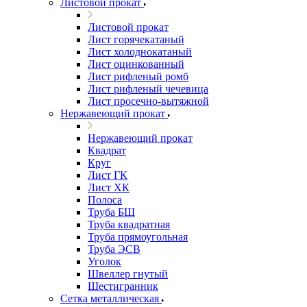
Листовой прокат
Листовой прокат
Лист горячекатаный
Лист холоднокатаный
Лист оцинкованный
Лист рифленый ромб
Лист рифленый чечевица
Лист просечно-вытяжной
Нержавеющий прокат
Нержавеющий прокат
Квадрат
Круг
Лист ГК
Лист ХК
Полоса
Труба БШ
Труба квадратная
Труба прямоугольная
Труба ЭСВ
Уголок
Швеллер гнутый
Шестигранник
Сетка металлическая