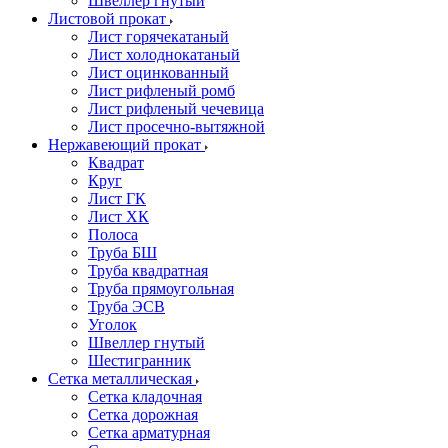
Швеллер гнутый
Листовой прокат
Лист горячекатаный
Лист холоднокатаный
Лист оцинкованный
Лист рифленый ромб
Лист рифленый чечевица
Лист просечно-вытяжной
Нержавеющий прокат
Квадрат
Круг
Лист ГК
Лист ХК
Полоса
Труба БШ
Труба квадратная
Труба прямоугольная
Труба ЭСВ
Уголок
Швеллер гнутый
Шестигранник
Сетка металлическая
Сетка кладочная
Сетка дорожная
Сетка арматурная