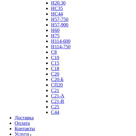
Н20.30
НС35
НС44
Н57-750
Н57-900
Н60
Н75
Н114-600
Н114-750
С8
С10
С15
С18
С20
С20-Б
СП20
С21
С21-А
С21-В
С25
С44
Доставка
Оплата
Контакты
Услуги