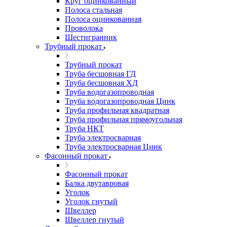
Круг оцинкованный
Полоса стальная
Полоса оцинкованная
Проволока
Шестигранник
Трубный прокат
Трубный прокат
Труба бесшовная ГД
Труба бесшовная ХД
Труба водогазопроводная
Труба водогазопроводная Цинк
Труба профильная квадратная
Труба профильная прямоугольная
Труба НКТ
Труба электросварная
Труба электросварная Цинк
Фасонный прокат
Фасонный прокат
Балка двутавровая
Уголок
Уголок гнутый
Швеллер
Швеллер гнутый