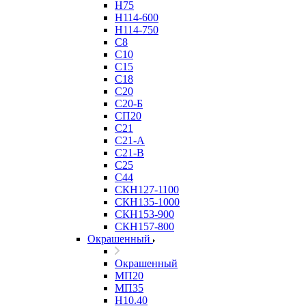
Н75
Н114-600
Н114-750
С8
С10
С15
С18
С20
С20-Б
СП20
С21
С21-А
С21-В
С25
С44
СКН127-1100
СКН135-1000
СКН153-900
СКН157-800
Окрашенный
Окрашенный
МП20
МП35
Н10.40