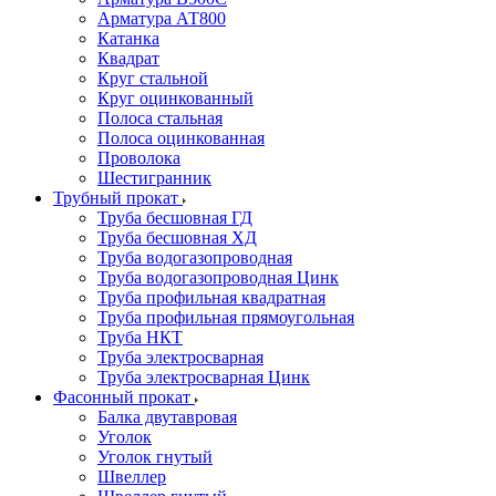
Арматура АТ800
Катанка
Квадрат
Круг стальной
Круг оцинкованный
Полоса стальная
Полоса оцинкованная
Проволока
Шестигранник
Трубный прокат
Труба бесшовная ГД
Труба бесшовная ХД
Труба водогазопроводная
Труба водогазопроводная Цинк
Труба профильная квадратная
Труба профильная прямоугольная
Труба НКТ
Труба электросварная
Труба электросварная Цинк
Фасонный прокат
Балка двутавровая
Уголок
Уголок гнутый
Швеллер