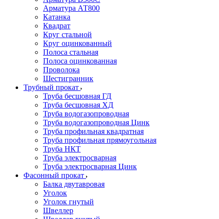
Арматура АТ800
Катанка
Квадрат
Круг стальной
Круг оцинкованный
Полоса стальная
Полоса оцинкованная
Проволока
Шестигранник
Трубный прокат
Труба бесшовная ГД
Труба бесшовная ХД
Труба водогазопроводная
Труба водогазопроводная Цинк
Труба профильная квадратная
Труба профильная прямоугольная
Труба НКТ
Труба электросварная
Труба электросварная Цинк
Фасонный прокат
Балка двутавровая
Уголок
Уголок гнутый
Швеллер