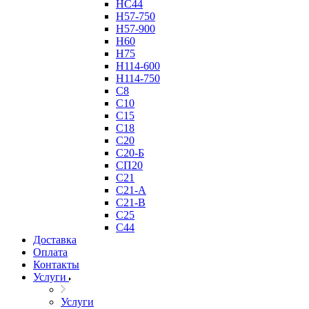
НС44
Н57-750
Н57-900
Н60
Н75
Н114-600
Н114-750
С8
С10
С15
С18
С20
С20-Б
СП20
С21
С21-А
С21-В
С25
С44
Доставка
Оплата
Контакты
Услуги
Услуги