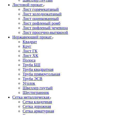
Швеллер гнутый
Листовой прокат
Лист горячекатаный
Лист холоднокатаный
Лист оцинкованный
Лист рифленый ромб
Лист рифленый чечевица
Лист просечно-вытяжной
Нержавеющий прокат
Квадрат
Круг
Лист ГК
Лист ХК
Полоса
Труба БШ
Труба квадратная
Труба прямоугольная
Труба ЭСВ
Уголок
Швеллер гнутый
Шестигранник
Сетка металлическая
Сетка кладочная
Сетка дорожная
Сетка арматурная