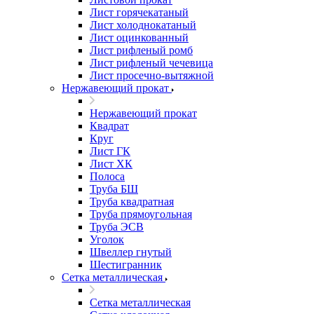
Лист горячекатаный
Лист холоднокатаный
Лист оцинкованный
Лист рифленый ромб
Лист рифленый чечевица
Лист просечно-вытяжной
Нержавеющий прокат
Нержавеющий прокат
Квадрат
Круг
Лист ГК
Лист ХК
Полоса
Труба БШ
Труба квадратная
Труба прямоугольная
Труба ЭСВ
Уголок
Швеллер гнутый
Шестигранник
Сетка металлическая
Сетка металлическая