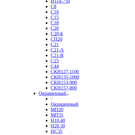
Н114-750
С8
С10
С15
С18
С20
С20-Б
СП20
С21
С21-А
С21-В
С25
С44
СКН127-1100
СКН135-1000
СКН153-900
СКН157-800
Окрашенный
Окрашенный
МП20
МП35
Н10.40
Н20.30
НС35