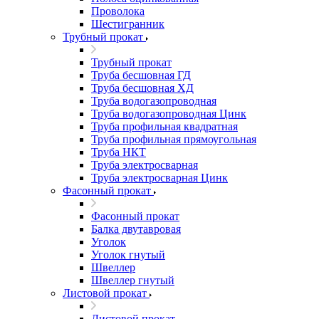
Проволока
Шестигранник
Трубный прокат
Трубный прокат
Труба бесшовная ГД
Труба бесшовная ХД
Труба водогазопроводная
Труба водогазопроводная Цинк
Труба профильная квадратная
Труба профильная прямоугольная
Труба НКТ
Труба электросварная
Труба электросварная Цинк
Фасонный прокат
Фасонный прокат
Балка двутавровая
Уголок
Уголок гнутый
Швеллер
Швеллер гнутый
Листовой прокат
Листовой прокат