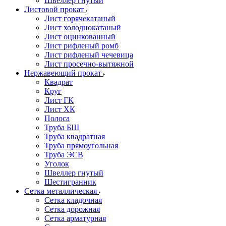
Швеллер гнутый
Листовой прокат
Лист горячекатаный
Лист холоднокатаный
Лист оцинкованный
Лист рифленый ромб
Лист рифленый чечевица
Лист просечно-вытяжной
Нержавеющий прокат
Квадрат
Круг
Лист ГК
Лист ХК
Полоса
Труба БШ
Труба квадратная
Труба прямоугольная
Труба ЭСВ
Уголок
Швеллер гнутый
Шестигранник
Сетка металлическая
Сетка кладочная
Сетка дорожная
Сетка арматурная