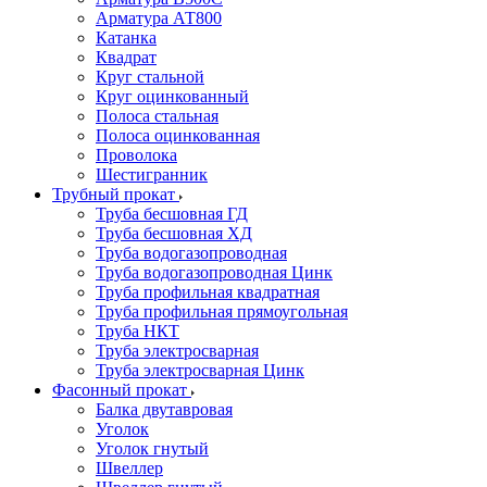
Арматура АТ800
Катанка
Квадрат
Круг стальной
Круг оцинкованный
Полоса стальная
Полоса оцинкованная
Проволока
Шестигранник
Трубный прокат
Труба бесшовная ГД
Труба бесшовная ХД
Труба водогазопроводная
Труба водогазопроводная Цинк
Труба профильная квадратная
Труба профильная прямоугольная
Труба НКТ
Труба электросварная
Труба электросварная Цинк
Фасонный прокат
Балка двутавровая
Уголок
Уголок гнутый
Швеллер