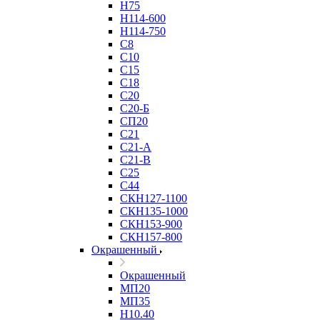
Н75
Н114-600
Н114-750
С8
С10
С15
С18
С20
С20-Б
СП20
С21
С21-А
С21-В
С25
С44
СКН127-1100
СКН135-1000
СКН153-900
СКН157-800
Окрашенный
Окрашенный
МП20
МП35
Н10.40