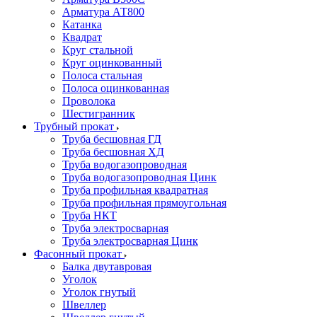
Арматура АТ800
Катанка
Квадрат
Круг стальной
Круг оцинкованный
Полоса стальная
Полоса оцинкованная
Проволока
Шестигранник
Трубный прокат
Труба бесшовная ГД
Труба бесшовная ХД
Труба водогазопроводная
Труба водогазопроводная Цинк
Труба профильная квадратная
Труба профильная прямоугольная
Труба НКТ
Труба электросварная
Труба электросварная Цинк
Фасонный прокат
Балка двутавровая
Уголок
Уголок гнутый
Швеллер