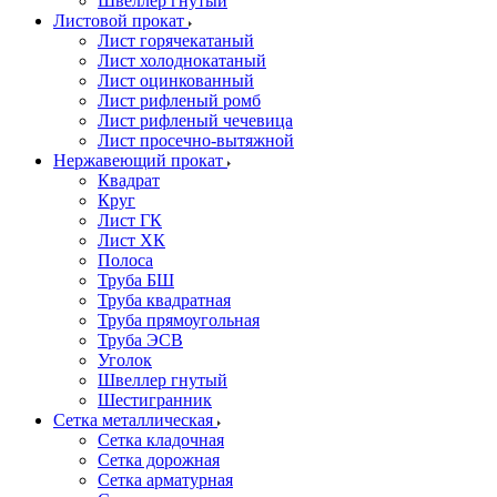
Швеллер гнутый
Листовой прокат
Лист горячекатаный
Лист холоднокатаный
Лист оцинкованный
Лист рифленый ромб
Лист рифленый чечевица
Лист просечно-вытяжной
Нержавеющий прокат
Квадрат
Круг
Лист ГК
Лист ХК
Полоса
Труба БШ
Труба квадратная
Труба прямоугольная
Труба ЭСВ
Уголок
Швеллер гнутый
Шестигранник
Сетка металлическая
Сетка кладочная
Сетка дорожная
Сетка арматурная