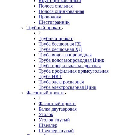
Круг оцинкованный
Полоса стальная
Полоса оцинкованная
Проволока
Шестигранник
Трубный прокат
Трубный прокат
Труба бесшовная ГД
Труба бесшовная ХД
Труба водогазопроводная
Труба водогазопроводная Цинк
Труба профильная квадратная
Труба профильная прямоугольная
Труба НКТ
Труба электросварная
Труба электросварная Цинк
Фасонный прокат
Фасонный прокат
Балка двутавровая
Уголок
Уголок гнутый
Швеллер
Швеллер гнутый