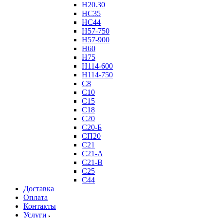
Н20.30
НС35
НС44
Н57-750
Н57-900
Н60
Н75
Н114-600
Н114-750
С8
С10
С15
С18
С20
С20-Б
СП20
С21
С21-А
С21-В
С25
С44
Доставка
Оплата
Контакты
Услуги