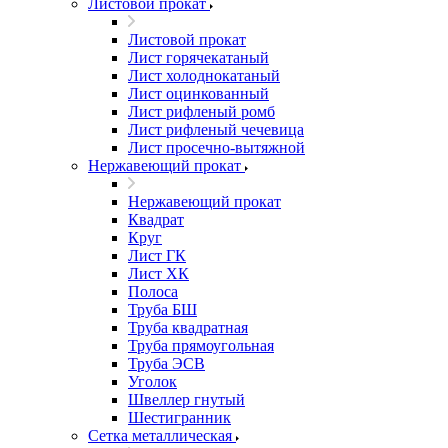
Листовой прокат
Листовой прокат
Лист горячекатаный
Лист холоднокатаный
Лист оцинкованный
Лист рифленый ромб
Лист рифленый чечевица
Лист просечно-вытяжной
Нержавеющий прокат
Нержавеющий прокат
Квадрат
Круг
Лист ГК
Лист ХК
Полоса
Труба БШ
Труба квадратная
Труба прямоугольная
Труба ЭСВ
Уголок
Швеллер гнутый
Шестигранник
Сетка металлическая