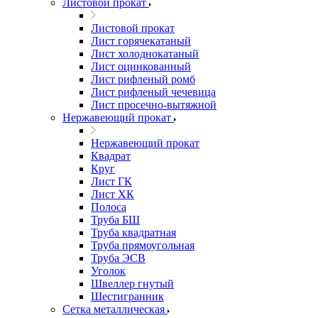
Листовой прокат
Листовой прокат
Лист горячекатаный
Лист холоднокатаный
Лист оцинкованный
Лист рифленый ромб
Лист рифленый чечевица
Лист просечно-вытяжной
Нержавеющий прокат
Нержавеющий прокат
Квадрат
Круг
Лист ГК
Лист ХК
Полоса
Труба БШ
Труба квадратная
Труба прямоугольная
Труба ЭСВ
Уголок
Швеллер гнутый
Шестигранник
Сетка металлическая