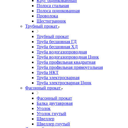
Круг оцинкованный
Полоса стальная
Полоса оцинкованная
Проволока
Шестигранник
Трубный прокат
Трубный прокат
Труба бесшовная ГД
Труба бесшовная ХД
Труба водогазопроводная
Труба водогазопроводная Цинк
Труба профильная квадратная
Труба профильная прямоугольная
Труба НКТ
Труба электросварная
Труба электросварная Цинк
Фасонный прокат
Фасонный прокат
Балка двутавровая
Уголок
Уголок гнутый
Швеллер
Швеллер гнутый