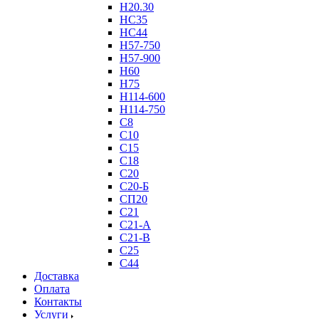
Н20.30
НС35
НС44
Н57-750
Н57-900
Н60
Н75
Н114-600
Н114-750
С8
С10
С15
С18
С20
С20-Б
СП20
С21
С21-А
С21-В
С25
С44
Доставка
Оплата
Контакты
Услуги