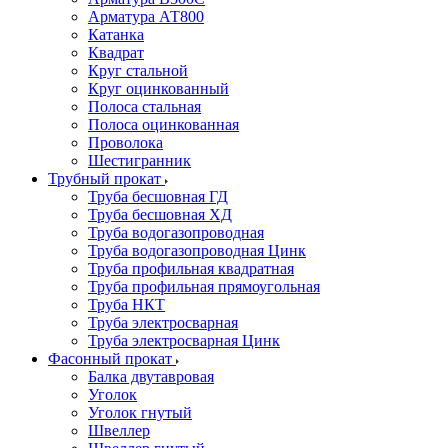
Арматура АТ800
Катанка
Квадрат
Круг стальной
Круг оцинкованный
Полоса стальная
Полоса оцинкованная
Проволока
Шестигранник
Трубный прокат
Труба бесшовная ГД
Труба бесшовная ХД
Труба водогазопроводная
Труба водогазопроводная Цинк
Труба профильная квадратная
Труба профильная прямоугольная
Труба НКТ
Труба электросварная
Труба электросварная Цинк
Фасонный прокат
Балка двутавровая
Уголок
Уголок гнутый
Швеллер