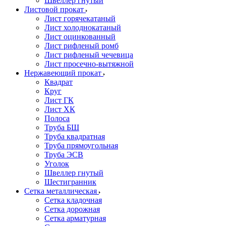
Швеллер гнутый
Листовой прокат
Лист горячекатаный
Лист холоднокатаный
Лист оцинкованный
Лист рифленый ромб
Лист рифленый чечевица
Лист просечно-вытяжной
Нержавеющий прокат
Квадрат
Круг
Лист ГК
Лист ХК
Полоса
Труба БШ
Труба квадратная
Труба прямоугольная
Труба ЭСВ
Уголок
Швеллер гнутый
Шестигранник
Сетка металлическая
Сетка кладочная
Сетка дорожная
Сетка арматурная