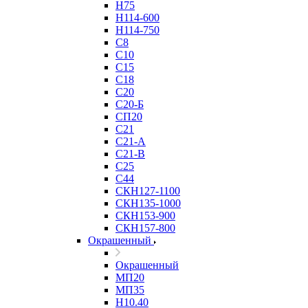
Н75
Н114-600
Н114-750
С8
С10
С15
С18
С20
С20-Б
СП20
С21
С21-А
С21-В
С25
С44
СКН127-1100
СКН135-1000
СКН153-900
СКН157-800
Окрашенный
Окрашенный
МП20
МП35
Н10.40