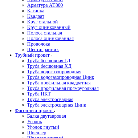
Арматура АТ800
Катанка
Квадрат
Круг стальной
Круг оцинкованный
Полоса стальная
Полоса оцинкованная
Проволока
Шестигранник
Трубный прокат
Труба бесшовная ГД
Труба бесшовная ХД
Труба водогазопроводная
Труба водогазопроводная Цинк
Труба профильная квадратная
Труба профильная прямоугольная
Труба НКТ
Труба электросварная
Труба электросварная Цинк
Фасонный прокат
Балка двутавровая
Уголок
Уголок гнутый
Швеллер