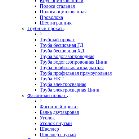
Круг оцинкованный
Полоса стальная
Полоса оцинкованная
Проволока
Шестигранник
Трубный прокат
Трубный прокат
Труба бесшовная ГД
Труба бесшовная ХД
Труба водогазопроводная
Труба водогазопроводная Цинк
Труба профильная квадратная
Труба профильная прямоугольная
Труба НКТ
Труба электросварная
Труба электросварная Цинк
Фасонный прокат
Фасонный прокат
Балка двутавровая
Уголок
Уголок гнутый
Швеллер
Швеллер гнутый