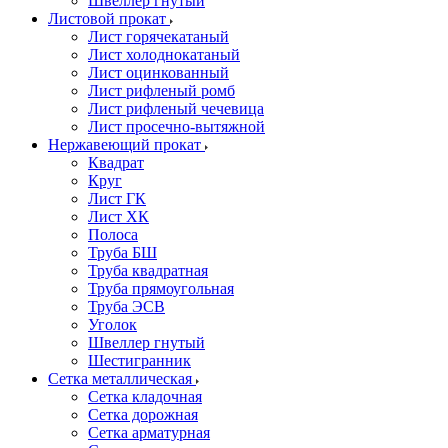
Швеллер гнутый
Листовой прокат
Лист горячекатаный
Лист холоднокатаный
Лист оцинкованный
Лист рифленый ромб
Лист рифленый чечевица
Лист просечно-вытяжной
Нержавеющий прокат
Квадрат
Круг
Лист ГК
Лист ХК
Полоса
Труба БШ
Труба квадратная
Труба прямоугольная
Труба ЭСВ
Уголок
Швеллер гнутый
Шестигранник
Сетка металлическая
Сетка кладочная
Сетка дорожная
Сетка арматурная