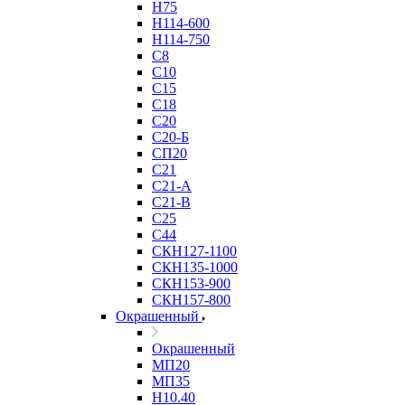
Н75
Н114-600
Н114-750
С8
С10
С15
С18
С20
С20-Б
СП20
С21
С21-А
С21-В
С25
С44
СКН127-1100
СКН135-1000
СКН153-900
СКН157-800
Окрашенный
Окрашенный
МП20
МП35
Н10.40