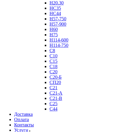
Н20.30
НС35
НС44
Н57-750
Н57-900
Н60
Н75
Н114-600
Н114-750
С8
С10
С15
С18
С20
С20-Б
СП20
С21
С21-А
С21-В
С25
С44
Доставка
Оплата
Контакты
Услуги