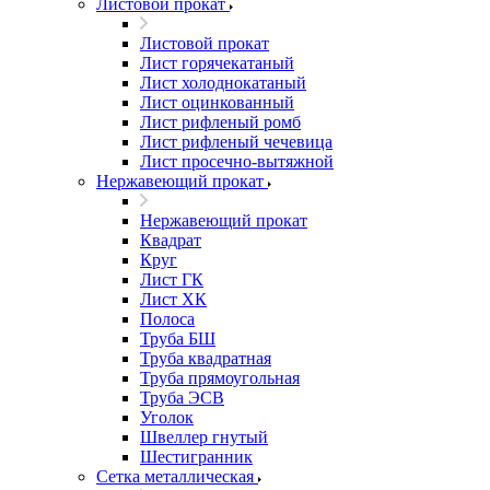
Листовой прокат
Листовой прокат
Лист горячекатаный
Лист холоднокатаный
Лист оцинкованный
Лист рифленый ромб
Лист рифленый чечевица
Лист просечно-вытяжной
Нержавеющий прокат
Нержавеющий прокат
Квадрат
Круг
Лист ГК
Лист ХК
Полоса
Труба БШ
Труба квадратная
Труба прямоугольная
Труба ЭСВ
Уголок
Швеллер гнутый
Шестигранник
Сетка металлическая