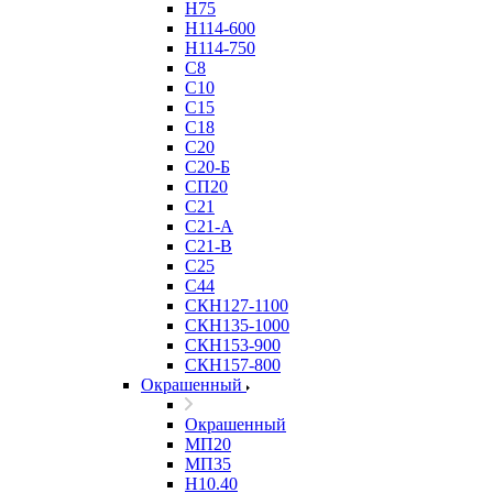
Н75
Н114-600
Н114-750
С8
С10
С15
С18
С20
С20-Б
СП20
С21
С21-А
С21-В
С25
С44
СКН127-1100
СКН135-1000
СКН153-900
СКН157-800
Окрашенный
Окрашенный
МП20
МП35
Н10.40