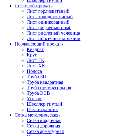
Швеллер гнутый
Листовой прокат
Лист горячекатаный
Лист холоднокатаный
Лист оцинкованный
Лист рифленый ромб
Лист рифленый чечевица
Лист просечно-вытяжной
Нержавеющий прокат
Квадрат
Круг
Лист ГК
Лист ХК
Полоса
Труба БШ
Труба квадратная
Труба прямоугольная
Труба ЭСВ
Уголок
Швеллер гнутый
Шестигранник
Сетка металлическая
Сетка кладочная
Сетка дорожная
Сетка арматурная