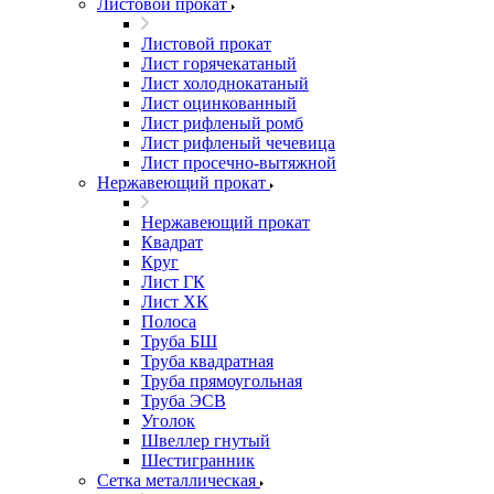
Листовой прокат
Листовой прокат
Лист горячекатаный
Лист холоднокатаный
Лист оцинкованный
Лист рифленый ромб
Лист рифленый чечевица
Лист просечно-вытяжной
Нержавеющий прокат
Нержавеющий прокат
Квадрат
Круг
Лист ГК
Лист ХК
Полоса
Труба БШ
Труба квадратная
Труба прямоугольная
Труба ЭСВ
Уголок
Швеллер гнутый
Шестигранник
Сетка металлическая