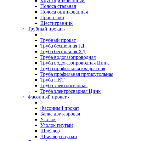
Круг оцинкованный
Полоса стальная
Полоса оцинкованная
Проволока
Шестигранник
Трубный прокат
Трубный прокат
Труба бесшовная ГД
Труба бесшовная ХД
Труба водогазопроводная
Труба водогазопроводная Цинк
Труба профильная квадратная
Труба профильная прямоугольная
Труба НКТ
Труба электросварная
Труба электросварная Цинк
Фасонный прокат
Фасонный прокат
Балка двутавровая
Уголок
Уголок гнутый
Швеллер
Швеллер гнутый