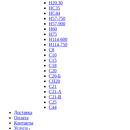
Н20.30
НС35
НС44
Н57-750
Н57-900
Н60
Н75
Н114-600
Н114-750
С8
С10
С15
С18
С20
С20-Б
СП20
С21
С21-А
С21-В
С25
С44
Доставка
Оплата
Контакты
Услуги