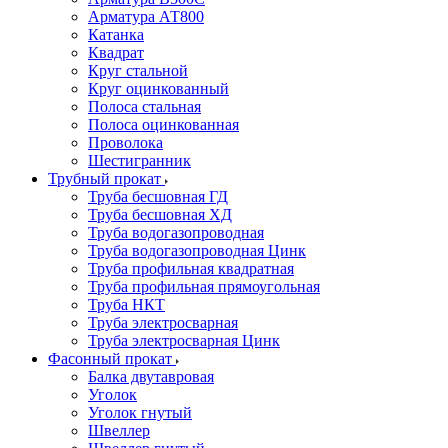
Арматура АТ800
Катанка
Квадрат
Круг стальной
Круг оцинкованный
Полоса стальная
Полоса оцинкованная
Проволока
Шестигранник
Трубный прокат
Труба бесшовная ГД
Труба бесшовная ХД
Труба водогазопроводная
Труба водогазопроводная Цинк
Труба профильная квадратная
Труба профильная прямоугольная
Труба НКТ
Труба электросварная
Труба электросварная Цинк
Фасонный прокат
Балка двутавровая
Уголок
Уголок гнутый
Швеллер