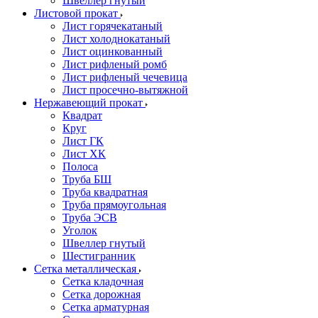
Швеллер гнутый
Листовой прокат
Лист горячекатаный
Лист холоднокатаный
Лист оцинкованный
Лист рифленый ромб
Лист рифленый чечевица
Лист просечно-вытяжной
Нержавеющий прокат
Квадрат
Круг
Лист ГК
Лист ХК
Полоса
Труба БШ
Труба квадратная
Труба прямоугольная
Труба ЭСВ
Уголок
Швеллер гнутый
Шестигранник
Сетка металлическая
Сетка кладочная
Сетка дорожная
Сетка арматурная