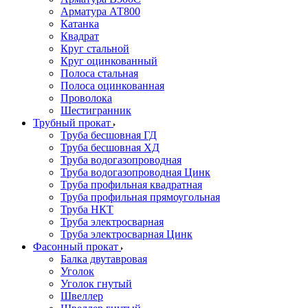
Арматура АТ800
Катанка
Квадрат
Круг стальной
Круг оцинкованный
Полоса стальная
Полоса оцинкованная
Проволока
Шестигранник
Трубный прокат
Труба бесшовная ГД
Труба бесшовная ХД
Труба водогазопроводная
Труба водогазопроводная Цинк
Труба профильная квадратная
Труба профильная прямоугольная
Труба НКТ
Труба электросварная
Труба электросварная Цинк
Фасонный прокат
Балка двутавровая
Уголок
Уголок гнутый
Швеллер