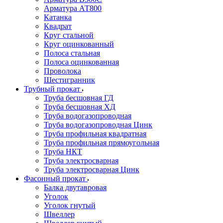
Арматура АТ800
Катанка
Квадрат
Круг стальной
Круг оцинкованный
Полоса стальная
Полоса оцинкованная
Проволока
Шестигранник
Трубный прокат
Труба бесшовная ГД
Труба бесшовная ХД
Труба водогазопроводная
Труба водогазопроводная Цинк
Труба профильная квадратная
Труба профильная прямоугольная
Труба НКТ
Труба электросварная
Труба электросварная Цинк
Фасонный прокат
Балка двутавровая
Уголок
Уголок гнутый
Швеллер