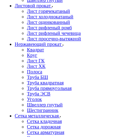
Швеллер гнутый
Листовой прокат
Лист горячекатаный
Лист холоднокатаный
Лист оцинкованный
Лист рифленый ромб
Лист рифленый чечевица
Лист просечно-вытяжной
Нержавеющий прокат
Квадрат
Круг
Лист ГК
Лист ХК
Полоса
Труба БШ
Труба квадратная
Труба прямоугольная
Труба ЭСВ
Уголок
Швеллер гнутый
Шестигранник
Сетка металлическая
Сетка кладочная
Сетка дорожная
Сетка арматурная