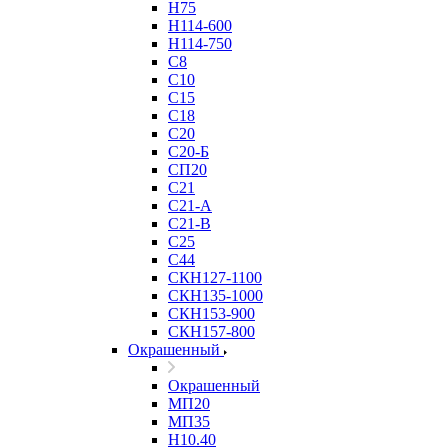
Н75
Н114-600
Н114-750
С8
С10
С15
С18
С20
С20-Б
СП20
С21
С21-А
С21-В
С25
С44
СКН127-1100
СКН135-1000
СКН153-900
СКН157-800
Окрашенный
Окрашенный
МП20
МП35
Н10.40