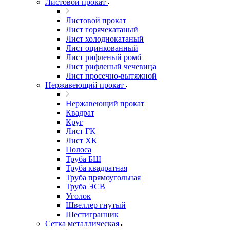
Листовой прокат
Листовой прокат
Лист горячекатаный
Лист холоднокатаный
Лист оцинкованный
Лист рифленый ромб
Лист рифленый чечевица
Лист просечно-вытяжной
Нержавеющий прокат
Нержавеющий прокат
Квадрат
Круг
Лист ГК
Лист ХК
Полоса
Труба БШ
Труба квадратная
Труба прямоугольная
Труба ЭСВ
Уголок
Швеллер гнутый
Шестигранник
Сетка металлическая