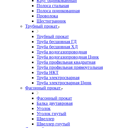
Круг оцинкованный
Полоса стальная
Полоса оцинкованная
Проволока
Шестигранник
Трубный прокат
Трубный прокат
Труба бесшовная ГД
Труба бесшовная ХД
Труба водогазопроводная
Труба водогазопроводная Цинк
Труба профильная квадратная
Труба профильная прямоугольная
Труба НКТ
Труба электросварная
Труба электросварная Цинк
Фасонный прокат
Фасонный прокат
Балка двутавровая
Уголок
Уголок гнутый
Швеллер
Швеллер гнутый