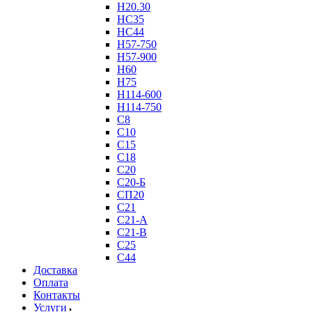
Н20.30
НС35
НС44
Н57-750
Н57-900
Н60
Н75
Н114-600
Н114-750
С8
С10
С15
С18
С20
С20-Б
СП20
С21
С21-А
С21-В
С25
С44
Доставка
Оплата
Контакты
Услуги