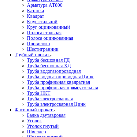
Арматура АТ800
Катанка
Квадрат
Круг стальной
Круг оцинкованный
Полоса стальная
Полоса оцинкованная
Проволока
Шестигранник
Трубный прокат
Труба бесшовная ГД
Труба бесшовная ХД
Труба водогазопроводная
Труба водогазопроводная Цинк
Труба профильная квадратная
Труба профильная прямоугольная
Труба НКТ
Труба электросварная
Труба электросварная Цинк
Фасонный прокат
Балка двутавровая
Уголок
Уголок гнутый
Швеллер