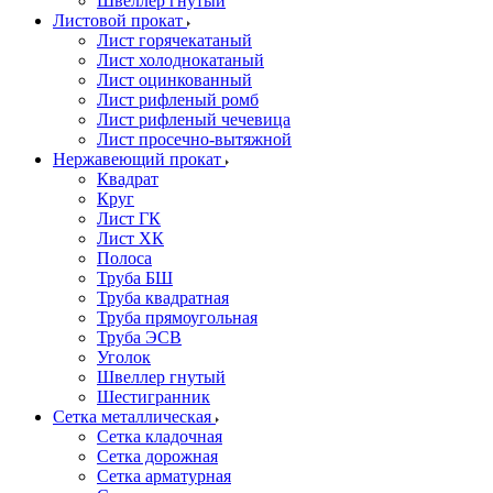
Швеллер гнутый
Листовой прокат
Лист горячекатаный
Лист холоднокатаный
Лист оцинкованный
Лист рифленый ромб
Лист рифленый чечевица
Лист просечно-вытяжной
Нержавеющий прокат
Квадрат
Круг
Лист ГК
Лист ХК
Полоса
Труба БШ
Труба квадратная
Труба прямоугольная
Труба ЭСВ
Уголок
Швеллер гнутый
Шестигранник
Сетка металлическая
Сетка кладочная
Сетка дорожная
Сетка арматурная