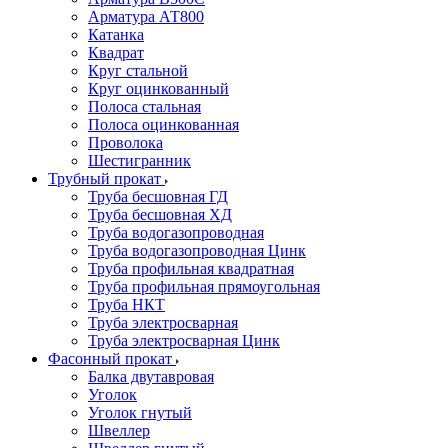
Арматура АТ800
Катанка
Квадрат
Круг стальной
Круг оцинкованный
Полоса стальная
Полоса оцинкованная
Проволока
Шестигранник
Трубный прокат
Труба бесшовная ГД
Труба бесшовная ХД
Труба водогазопроводная
Труба водогазопроводная Цинк
Труба профильная квадратная
Труба профильная прямоугольная
Труба НКТ
Труба электросварная
Труба электросварная Цинк
Фасонный прокат
Балка двутавровая
Уголок
Уголок гнутый
Швеллер