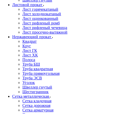
Швеллер гнутый
Листовой прокат
Лист горячекатаный
Лист холоднокатаный
Лист оцинкованный
Лист рифленый ромб
Лист рифленый чечевица
Лист просечно-вытяжной
Нержавеющий прокат
Квадрат
Круг
Лист ГК
Лист ХК
Полоса
Труба БШ
Труба квадратная
Труба прямоугольная
Труба ЭСВ
Уголок
Швеллер гнутый
Шестигранник
Сетка металлическая
Сетка кладочная
Сетка дорожная
Сетка арматурная