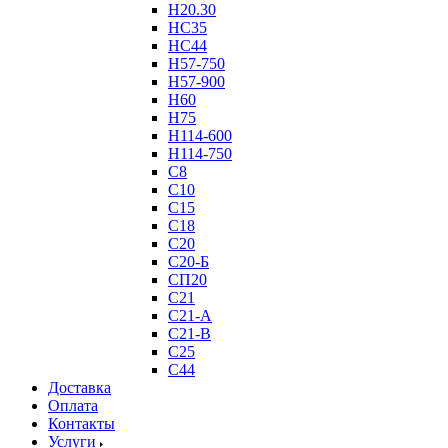
Н20.30
НС35
НС44
Н57-750
Н57-900
Н60
Н75
Н114-600
Н114-750
С8
С10
С15
С18
С20
С20-Б
СП20
С21
С21-А
С21-В
С25
С44
Доставка
Оплата
Контакты
Услуги