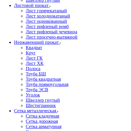
Швеллер гнутый
Листовой прокат
Лист горячекатаный
Лист холоднокатаный
Лист оцинкованный
Лист рифленый ромб
Лист рифленый чечевица
Лист просечно-вытяжной
Нержавеющий прокат
Квадрат
Круг
Лист ГК
Лист ХК
Полоса
Труба БШ
Труба квадратная
Труба прямоугольная
Труба ЭСВ
Уголок
Швеллер гнутый
Шестигранник
Сетка металлическая
Сетка кладочная
Сетка дорожная
Сетка арматурная