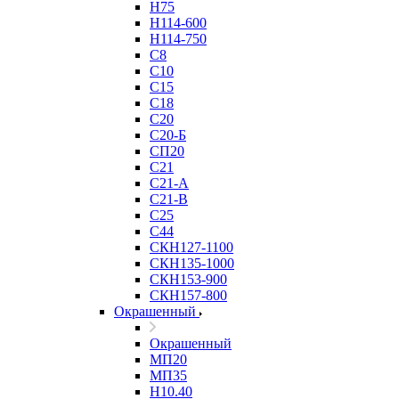
Н75
Н114-600
Н114-750
С8
С10
С15
С18
С20
С20-Б
СП20
С21
С21-А
С21-В
С25
С44
СКН127-1100
СКН135-1000
СКН153-900
СКН157-800
Окрашенный
Окрашенный
МП20
МП35
Н10.40