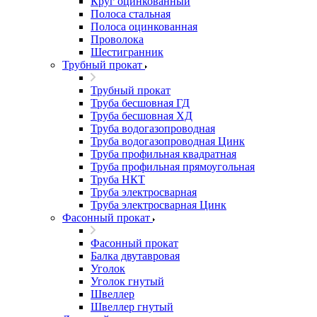
Круг оцинкованный
Полоса стальная
Полоса оцинкованная
Проволока
Шестигранник
Трубный прокат
Трубный прокат
Труба бесшовная ГД
Труба бесшовная ХД
Труба водогазопроводная
Труба водогазопроводная Цинк
Труба профильная квадратная
Труба профильная прямоугольная
Труба НКТ
Труба электросварная
Труба электросварная Цинк
Фасонный прокат
Фасонный прокат
Балка двутавровая
Уголок
Уголок гнутый
Швеллер
Швеллер гнутый