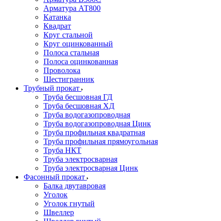
Арматура АТ800
Катанка
Квадрат
Круг стальной
Круг оцинкованный
Полоса стальная
Полоса оцинкованная
Проволока
Шестигранник
Трубный прокат
Труба бесшовная ГД
Труба бесшовная ХД
Труба водогазопроводная
Труба водогазопроводная Цинк
Труба профильная квадратная
Труба профильная прямоугольная
Труба НКТ
Труба электросварная
Труба электросварная Цинк
Фасонный прокат
Балка двутавровая
Уголок
Уголок гнутый
Швеллер