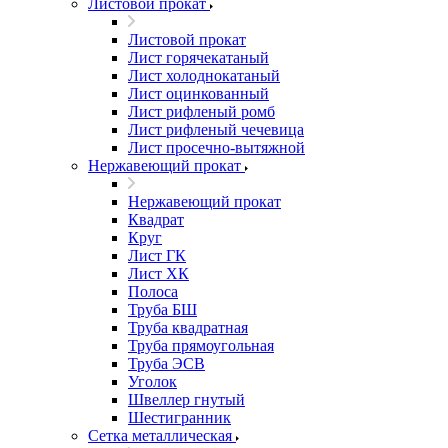
Листовой прокат
Листовой прокат
Лист горячекатаный
Лист холоднокатаный
Лист оцинкованный
Лист рифленый ромб
Лист рифленый чечевица
Лист просечно-вытяжной
Нержавеющий прокат
Нержавеющий прокат
Квадрат
Круг
Лист ГК
Лист ХК
Полоса
Труба БШ
Труба квадратная
Труба прямоугольная
Труба ЭСВ
Уголок
Швеллер гнутый
Шестигранник
Сетка металлическая