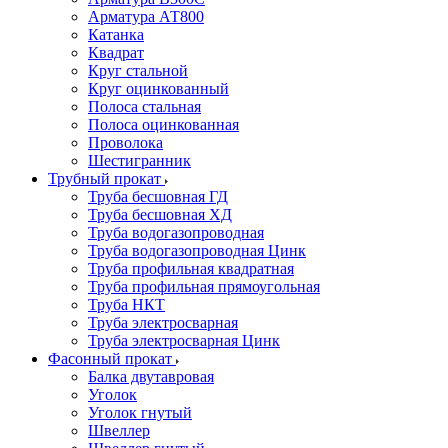
Арматура АТ800
Катанка
Квадрат
Круг стальной
Круг оцинкованный
Полоса стальная
Полоса оцинкованная
Проволока
Шестигранник
Трубный прокат
Труба бесшовная ГД
Труба бесшовная ХД
Труба водогазопроводная
Труба водогазопроводная Цинк
Труба профильная квадратная
Труба профильная прямоугольная
Труба НКТ
Труба электросварная
Труба электросварная Цинк
Фасонный прокат
Балка двутавровая
Уголок
Уголок гнутый
Швеллер