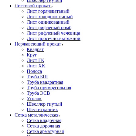
Швеллер гнутый
Листовой прокат
Лист горячекатаный
Лист холоднокатаный
Лист оцинкованный
Лист рифленый ромб
Лист рифленый чечевица
Лист просечно-вытяжной
Нержавеющий прокат
Квадрат
Круг
Лист ГК
Лист ХК
Полоса
Труба БШ
Труба квадратная
Труба прямоугольная
Труба ЭСВ
Уголок
Швеллер гнутый
Шестигранник
Сетка металлическая
Сетка кладочная
Сетка дорожная
Сетка арматурная