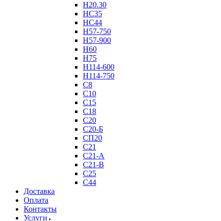
Н20.30
НС35
НС44
Н57-750
Н57-900
Н60
Н75
Н114-600
Н114-750
С8
С10
С15
С18
С20
С20-Б
СП20
С21
С21-А
С21-В
С25
С44
Доставка
Оплата
Контакты
Услуги