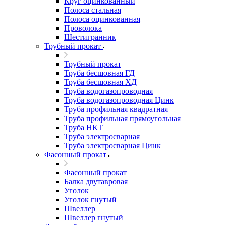
Круг оцинкованный
Полоса стальная
Полоса оцинкованная
Проволока
Шестигранник
Трубный прокат
Трубный прокат
Труба бесшовная ГД
Труба бесшовная ХД
Труба водогазопроводная
Труба водогазопроводная Цинк
Труба профильная квадратная
Труба профильная прямоугольная
Труба НКТ
Труба электросварная
Труба электросварная Цинк
Фасонный прокат
Фасонный прокат
Балка двутавровая
Уголок
Уголок гнутый
Швеллер
Швеллер гнутый