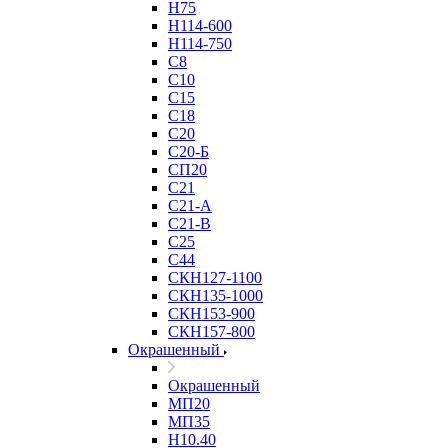
Н75
Н114-600
Н114-750
С8
С10
С15
С18
С20
С20-Б
СП20
С21
С21-А
С21-В
С25
С44
СКН127-1100
СКН135-1000
СКН153-900
СКН157-800
Окрашенный
Окрашенный
МП20
МП35
Н10.40