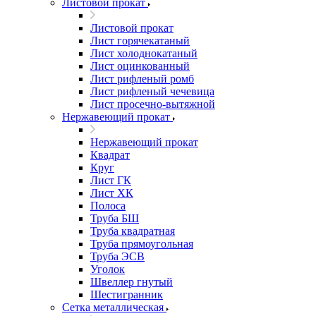
Листовой прокат
Листовой прокат
Лист горячекатаный
Лист холоднокатаный
Лист оцинкованный
Лист рифленый ромб
Лист рифленый чечевица
Лист просечно-вытяжной
Нержавеющий прокат
Нержавеющий прокат
Квадрат
Круг
Лист ГК
Лист ХК
Полоса
Труба БШ
Труба квадратная
Труба прямоугольная
Труба ЭСВ
Уголок
Швеллер гнутый
Шестигранник
Сетка металлическая