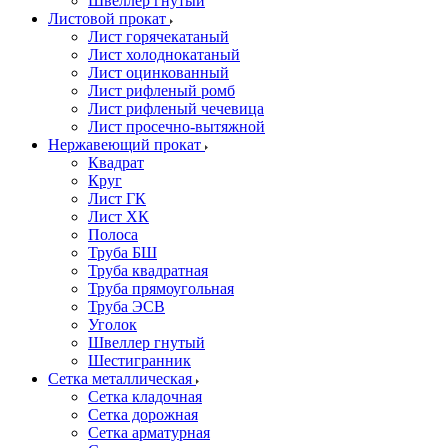
Швеллер гнутый
Листовой прокат
Лист горячекатаный
Лист холоднокатаный
Лист оцинкованный
Лист рифленый ромб
Лист рифленый чечевица
Лист просечно-вытяжной
Нержавеющий прокат
Квадрат
Круг
Лист ГК
Лист ХК
Полоса
Труба БШ
Труба квадратная
Труба прямоугольная
Труба ЭСВ
Уголок
Швеллер гнутый
Шестигранник
Сетка металлическая
Сетка кладочная
Сетка дорожная
Сетка арматурная