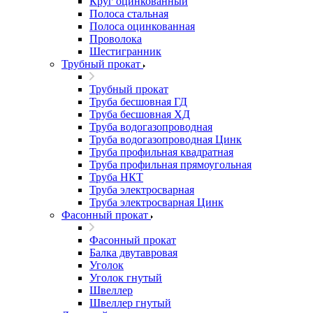
Круг оцинкованный
Полоса стальная
Полоса оцинкованная
Проволока
Шестигранник
Трубный прокат
Трубный прокат
Труба бесшовная ГД
Труба бесшовная ХД
Труба водогазопроводная
Труба водогазопроводная Цинк
Труба профильная квадратная
Труба профильная прямоугольная
Труба НКТ
Труба электросварная
Труба электросварная Цинк
Фасонный прокат
Фасонный прокат
Балка двутавровая
Уголок
Уголок гнутый
Швеллер
Швеллер гнутый