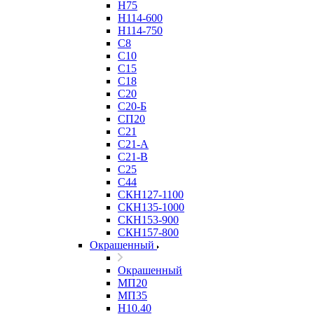
Н75
Н114-600
Н114-750
С8
С10
С15
С18
С20
С20-Б
СП20
С21
С21-А
С21-В
С25
С44
СКН127-1100
СКН135-1000
СКН153-900
СКН157-800
Окрашенный
Окрашенный
МП20
МП35
Н10.40