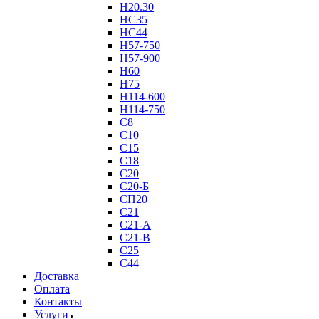
Н20.30
НС35
НС44
Н57-750
Н57-900
Н60
Н75
Н114-600
Н114-750
С8
С10
С15
С18
С20
С20-Б
СП20
С21
С21-А
С21-В
С25
С44
Доставка
Оплата
Контакты
Услуги