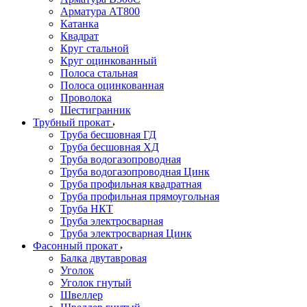
Арматура АТ800
Катанка
Квадрат
Круг стальной
Круг оцинкованный
Полоса стальная
Полоса оцинкованная
Проволока
Шестигранник
Трубный прокат
Труба бесшовная ГД
Труба бесшовная ХД
Труба водогазопроводная
Труба водогазопроводная Цинк
Труба профильная квадратная
Труба профильная прямоугольная
Труба НКТ
Труба электросварная
Труба электросварная Цинк
Фасонный прокат
Балка двутавровая
Уголок
Уголок гнутый
Швеллер