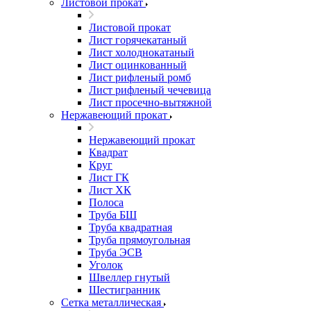
Листовой прокат
Листовой прокат
Лист горячекатаный
Лист холоднокатаный
Лист оцинкованный
Лист рифленый ромб
Лист рифленый чечевица
Лист просечно-вытяжной
Нержавеющий прокат
Нержавеющий прокат
Квадрат
Круг
Лист ГК
Лист ХК
Полоса
Труба БШ
Труба квадратная
Труба прямоугольная
Труба ЭСВ
Уголок
Швеллер гнутый
Шестигранник
Сетка металлическая