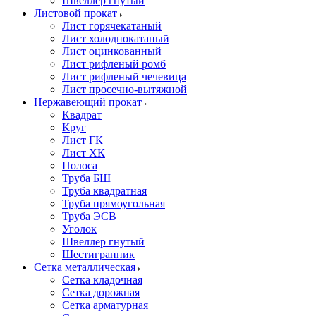
Швеллер гнутый
Листовой прокат
Лист горячекатаный
Лист холоднокатаный
Лист оцинкованный
Лист рифленый ромб
Лист рифленый чечевица
Лист просечно-вытяжной
Нержавеющий прокат
Квадрат
Круг
Лист ГК
Лист ХК
Полоса
Труба БШ
Труба квадратная
Труба прямоугольная
Труба ЭСВ
Уголок
Швеллер гнутый
Шестигранник
Сетка металлическая
Сетка кладочная
Сетка дорожная
Сетка арматурная