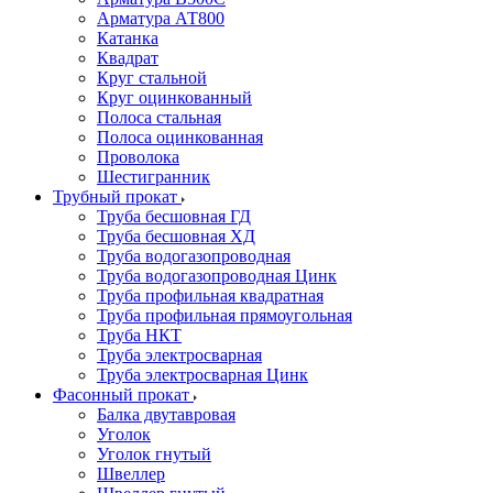
Арматура АТ800
Катанка
Квадрат
Круг стальной
Круг оцинкованный
Полоса стальная
Полоса оцинкованная
Проволока
Шестигранник
Трубный прокат
Труба бесшовная ГД
Труба бесшовная ХД
Труба водогазопроводная
Труба водогазопроводная Цинк
Труба профильная квадратная
Труба профильная прямоугольная
Труба НКТ
Труба электросварная
Труба электросварная Цинк
Фасонный прокат
Балка двутавровая
Уголок
Уголок гнутый
Швеллер