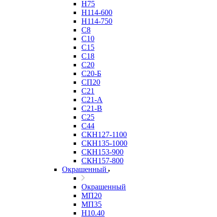
Н75
Н114-600
Н114-750
С8
С10
С15
С18
С20
С20-Б
СП20
С21
С21-А
С21-В
С25
С44
СКН127-1100
СКН135-1000
СКН153-900
СКН157-800
Окрашенный
Окрашенный
МП20
МП35
Н10.40