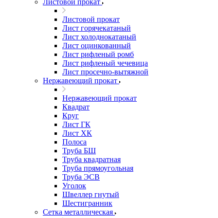
Листовой прокат
Листовой прокат
Лист горячекатаный
Лист холоднокатаный
Лист оцинкованный
Лист рифленый ромб
Лист рифленый чечевица
Лист просечно-вытяжной
Нержавеющий прокат
Нержавеющий прокат
Квадрат
Круг
Лист ГК
Лист ХК
Полоса
Труба БШ
Труба квадратная
Труба прямоугольная
Труба ЭСВ
Уголок
Швеллер гнутый
Шестигранник
Сетка металлическая