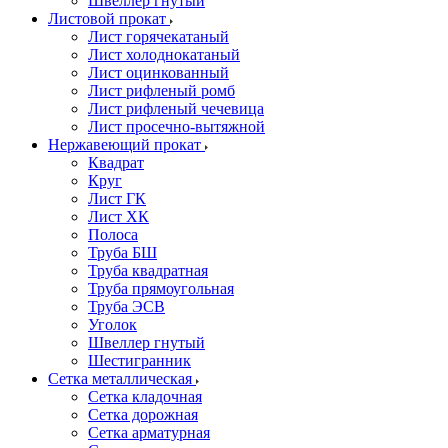
Швеллер гнутый
Листовой прокат
Лист горячекатаный
Лист холоднокатаный
Лист оцинкованный
Лист рифленый ромб
Лист рифленый чечевица
Лист просечно-вытяжной
Нержавеющий прокат
Квадрат
Круг
Лист ГК
Лист ХК
Полоса
Труба БШ
Труба квадратная
Труба прямоугольная
Труба ЭСВ
Уголок
Швеллер гнутый
Шестигранник
Сетка металлическая
Сетка кладочная
Сетка дорожная
Сетка арматурная