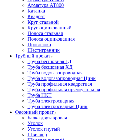
Арматура АТ800
Катанка
Квадрат
Круг стальной
Круг оцинкованный
Полоса стальная
Полоса оцинкованная
Проволока
Шестигранник
Трубный прокат
Труба бесшовная ГД
Труба бесшовная ХД
Труба водогазопроводная
Труба водогазопроводная Цинк
Труба профильная квадратная
Труба профильная прямоугольная
Труба НКТ
Труба электросварная
Труба электросварная Цинк
Фасонный прокат
Балка двутавровая
Уголок
Уголок гнутый
Швеллер