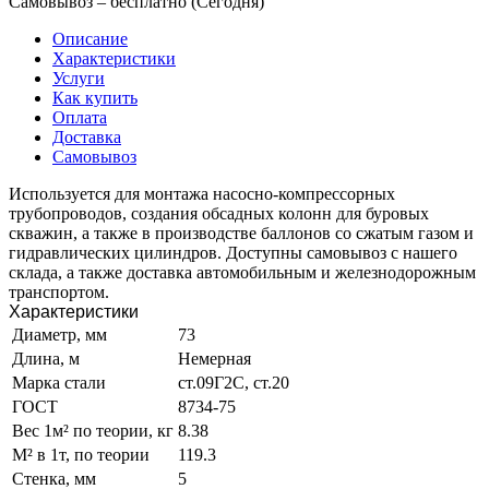
Самовывоз –
бесплатно (Сегодня)
Описание
Характеристики
Услуги
Как купить
Оплата
Доставка
Самовывоз
Используется для монтажа насосно-компрессорных
трубопроводов, создания обсадных колонн для буровых
скважин, а также в производстве баллонов со сжатым газом и
гидравлических цилиндров. Доступны самовывоз с нашего
склада, а также доставка автомобильным и железнодорожным
транспортом.
Характеристики
Диаметр, мм
73
Длина, м
Немерная
Марка стали
ст.09Г2С, ст.20
ГОСТ
8734-75
Вес 1м² по теории, кг
8.38
М² в 1т, по теории
119.3
Стенка, мм
5