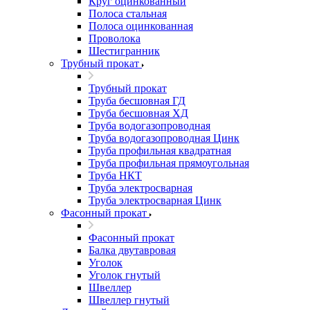
Круг оцинкованный
Полоса стальная
Полоса оцинкованная
Проволока
Шестигранник
Трубный прокат
Трубный прокат
Труба бесшовная ГД
Труба бесшовная ХД
Труба водогазопроводная
Труба водогазопроводная Цинк
Труба профильная квадратная
Труба профильная прямоугольная
Труба НКТ
Труба электросварная
Труба электросварная Цинк
Фасонный прокат
Фасонный прокат
Балка двутавровая
Уголок
Уголок гнутый
Швеллер
Швеллер гнутый