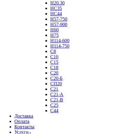
Н20.30
НС35
НС44
Н57-750
Н57-900
Н60
Н75
Н114-600
Н114-750
С8
С10
С15
С18
С20
С20-Б
СП20
С21
С21-А
С21-В
С25
С44
Доставка
Оплата
Контакты
Услуги