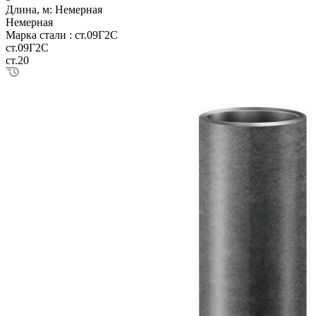
Длина, м:
Немерная
Немерная
Марка стали :
ст.09Г2С
ст.09Г2С
ст.20