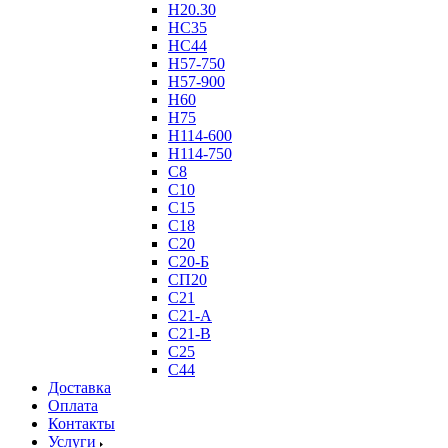
Н20.30
НС35
НС44
Н57-750
Н57-900
Н60
Н75
Н114-600
Н114-750
С8
С10
С15
С18
С20
С20-Б
СП20
С21
С21-А
С21-В
С25
С44
Доставка
Оплата
Контакты
Услуги