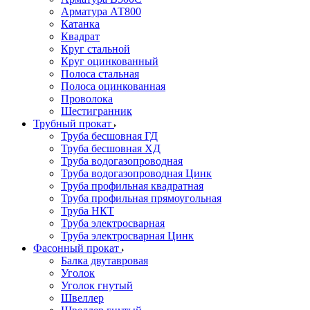
Арматура АТ800
Катанка
Квадрат
Круг стальной
Круг оцинкованный
Полоса стальная
Полоса оцинкованная
Проволока
Шестигранник
Трубный прокат
Труба бесшовная ГД
Труба бесшовная ХД
Труба водогазопроводная
Труба водогазопроводная Цинк
Труба профильная квадратная
Труба профильная прямоугольная
Труба НКТ
Труба электросварная
Труба электросварная Цинк
Фасонный прокат
Балка двутавровая
Уголок
Уголок гнутый
Швеллер