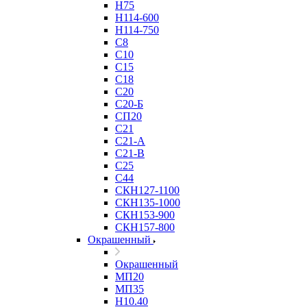
Н75
Н114-600
Н114-750
С8
С10
С15
С18
С20
С20-Б
СП20
С21
С21-А
С21-В
С25
С44
СКН127-1100
СКН135-1000
СКН153-900
СКН157-800
Окрашенный
Окрашенный
МП20
МП35
Н10.40