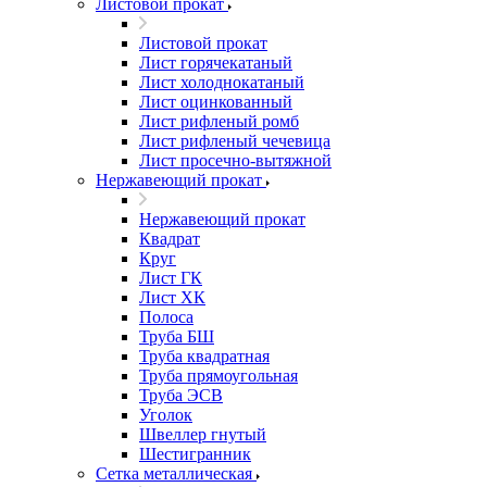
Листовой прокат
Листовой прокат
Лист горячекатаный
Лист холоднокатаный
Лист оцинкованный
Лист рифленый ромб
Лист рифленый чечевица
Лист просечно-вытяжной
Нержавеющий прокат
Нержавеющий прокат
Квадрат
Круг
Лист ГК
Лист ХК
Полоса
Труба БШ
Труба квадратная
Труба прямоугольная
Труба ЭСВ
Уголок
Швеллер гнутый
Шестигранник
Сетка металлическая