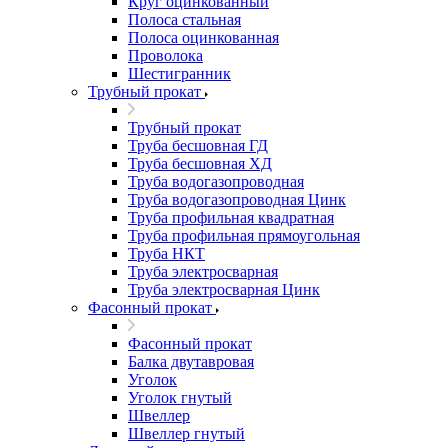
Круг оцинкованный
Полоса стальная
Полоса оцинкованная
Проволока
Шестигранник
Трубный прокат
Трубный прокат
Труба бесшовная ГД
Труба бесшовная ХД
Труба водогазопроводная
Труба водогазопроводная Цинк
Труба профильная квадратная
Труба профильная прямоугольная
Труба НКТ
Труба электросварная
Труба электросварная Цинк
Фасонный прокат
Фасонный прокат
Балка двутавровая
Уголок
Уголок гнутый
Швеллер
Швеллер гнутый