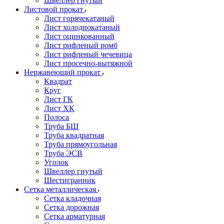
Швеллер гнутый
Листовой прокат
Лист горячекатаный
Лист холоднокатаный
Лист оцинкованный
Лист рифленый ромб
Лист рифленый чечевица
Лист просечно-вытяжной
Нержавеющий прокат
Квадрат
Круг
Лист ГК
Лист ХК
Полоса
Труба БШ
Труба квадратная
Труба прямоугольная
Труба ЭСВ
Уголок
Швеллер гнутый
Шестигранник
Сетка металлическая
Сетка кладочная
Сетка дорожная
Сетка арматурная