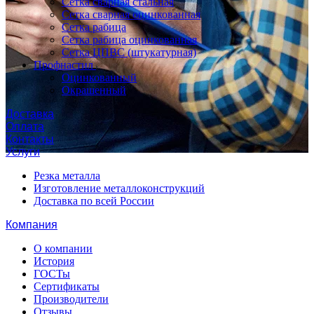
Сетка сварная стальная
Сетка сварная оцинкованная
Сетка рабица
Сетка рабица оцинкованная
Сетка ЦПВС (штукатурная)
Профнастил
Оцинкованный
Окрашенный
Доставка
Оплата
Контакты
Услуги
Резка металла
Изготовление металлоконструкций
Доставка по всей России
Компания
О компании
История
ГОСТы
Сертификаты
Производители
Отзывы