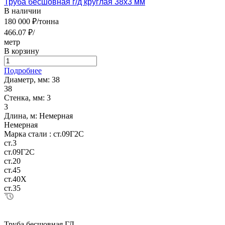
Труба бесшовная г/д круглая 38х3 мм
В наличии
180 000 ₽/тонна
466.07 ₽/
метр
В корзину
Подробнее
Диаметр, мм:
38
38
Стенка, мм:
3
3
Длина, м:
Немерная
Немерная
Марка стали :
ст.09Г2С
ст.3
ст.09Г2С
ст.20
ст.45
ст.40Х
ст.35
Труба бесшовная ГД