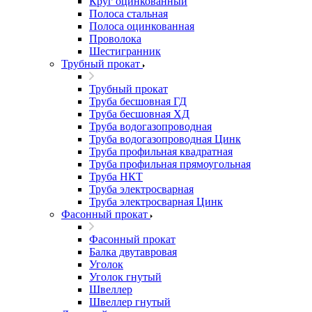
Круг оцинкованный
Полоса стальная
Полоса оцинкованная
Проволока
Шестигранник
Трубный прокат
Трубный прокат
Труба бесшовная ГД
Труба бесшовная ХД
Труба водогазопроводная
Труба водогазопроводная Цинк
Труба профильная квадратная
Труба профильная прямоугольная
Труба НКТ
Труба электросварная
Труба электросварная Цинк
Фасонный прокат
Фасонный прокат
Балка двутавровая
Уголок
Уголок гнутый
Швеллер
Швеллер гнутый