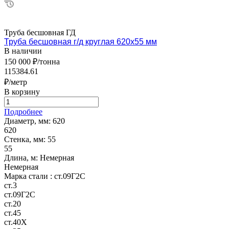
Труба бесшовная ГД
Труба бесшовная г/д круглая 620х55 мм
В наличии
150 000 ₽/тонна
115384.61
₽/метр
В корзину
Подробнее
Диаметр, мм:
620
620
Стенка, мм:
55
55
Длина, м:
Немерная
Немерная
Марка стали :
ст.09Г2С
ст.3
ст.09Г2С
ст.20
ст.45
ст.40Х