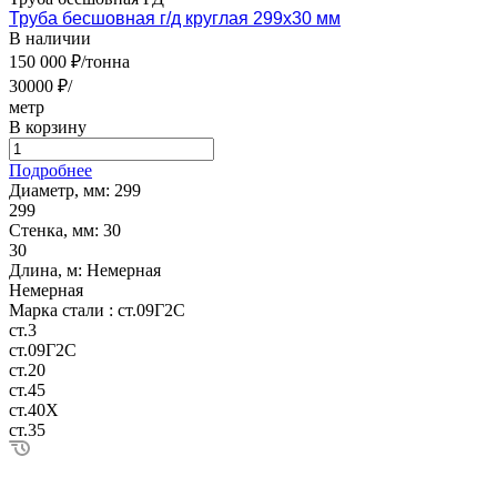
Труба бесшовная г/д круглая 299х30 мм
В наличии
150 000 ₽/тонна
30000 ₽/
метр
В корзину
Подробнее
Диаметр, мм:
299
299
Стенка, мм:
30
30
Длина, м:
Немерная
Немерная
Марка стали :
ст.09Г2С
ст.3
ст.09Г2С
ст.20
ст.45
ст.40Х
ст.35