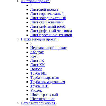
Листовой прокат
Листовой прокат
Лист горячекатаный
Лист холоднокатаный
Лист оцинкованный
Лист рифленый ромб
Лист рифленый чечевица
Лист просечно-вытяжной
Нержавеющий прокат
Нержавеющий прокат
Квадрат
Круг
Лист ГК
Лист ХК
Полоса
Труба БШ
Труба квадратная
Труба прямоугольная
Труба ЭСВ
Уголок
Швеллер гнутый
Шестигранник
Сетка металлическая