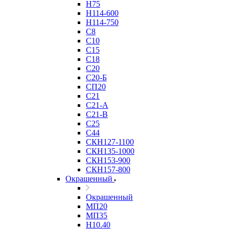
Н75
Н114-600
Н114-750
С8
С10
С15
С18
С20
С20-Б
СП20
С21
С21-А
С21-В
С25
С44
СКН127-1100
СКН135-1000
СКН153-900
СКН157-800
Окрашенный
Окрашенный
МП20
МП35
Н10.40