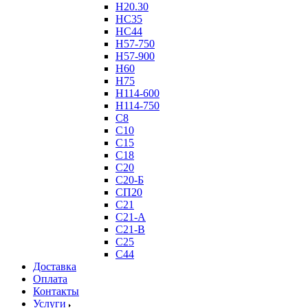
Н20.30
НС35
НС44
Н57-750
Н57-900
Н60
Н75
Н114-600
Н114-750
С8
С10
С15
С18
С20
С20-Б
СП20
С21
С21-А
С21-В
С25
С44
Доставка
Оплата
Контакты
Услуги