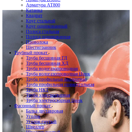
Арматура АТ800
Катанка
Квадрат
Круг стальной
Круг оцинкованный
Полоса стальная
Полоса оцинкованная
Проволока
Шестигранник
Трубный прокат
Труба бесшовная ГД
Труба бесшовная ХД
Труба водогазопроводная
Труба водогазопроводная Цинк
Труба профильная квадратная
Труба профильная прямоугольная
Труба НКТ
Труба электросварная
Труба электросварная Цинк
Фасонный прокат
Балка двутавровая
Уголок
Уголок гнутый
Швеллер