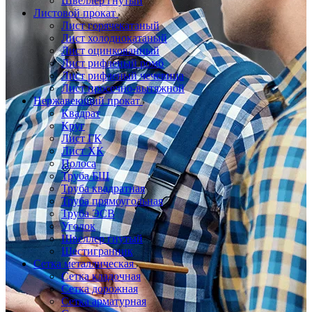
Швеллер гнутый
Листовой прокат
Лист горячекатаный
Лист холоднокатаный
Лист оцинкованный
Лист рифленый ромб
Лист рифленый чечевица
Лист просечно-вытяжной
Нержавеющий прокат
Квадрат
Круг
Лист ГК
Лист ХК
Полоса
Труба БШ
Труба квадратная
Труба прямоугольная
Труба ЭСВ
Уголок
Швеллер гнутый
Шестигранник
Сетка металлическая
Сетка кладочная
Сетка дорожная
Сетка арматурная