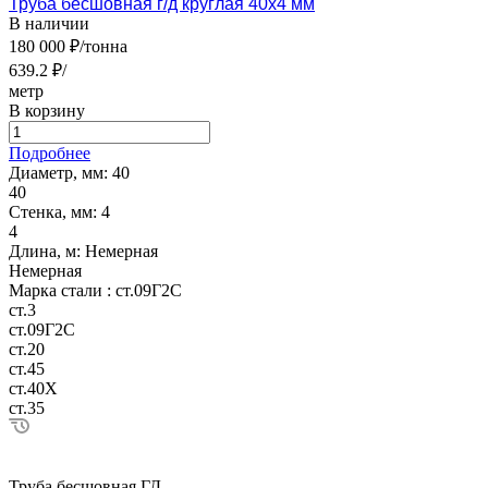
Труба бесшовная г/д круглая 40х4 мм
В наличии
180 000 ₽/тонна
639.2 ₽/
метр
В корзину
Подробнее
Диаметр, мм:
40
40
Стенка, мм:
4
4
Длина, м:
Немерная
Немерная
Марка стали :
ст.09Г2С
ст.3
ст.09Г2С
ст.20
ст.45
ст.40Х
ст.35
Труба бесшовная ГД