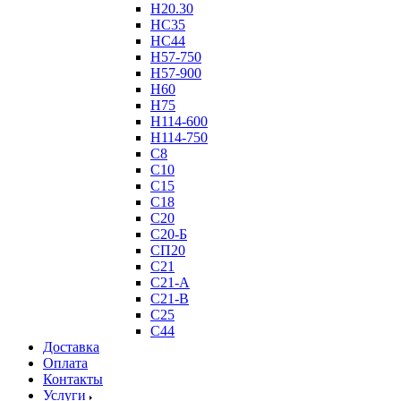
Н20.30
НС35
НС44
Н57-750
Н57-900
Н60
Н75
Н114-600
Н114-750
С8
С10
С15
С18
С20
С20-Б
СП20
С21
С21-А
С21-В
С25
С44
Доставка
Оплата
Контакты
Услуги