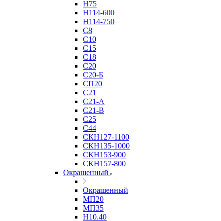
Н75
Н114-600
Н114-750
С8
С10
С15
С18
С20
С20-Б
СП20
С21
С21-А
С21-В
С25
С44
СКН127-1100
СКН135-1000
СКН153-900
СКН157-800
Окрашенный
Окрашенный
МП20
МП35
Н10.40