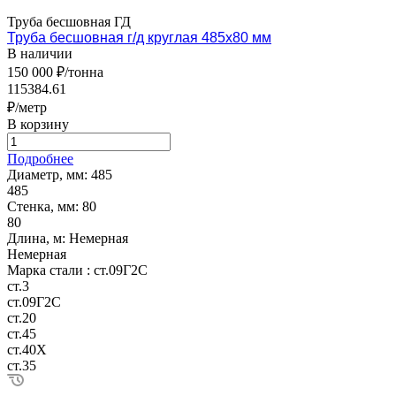
Труба бесшовная ГД
Труба бесшовная г/д круглая 485х80 мм
В наличии
150 000 ₽/тонна
115384.61
₽/метр
В корзину
Подробнее
Диаметр, мм:
485
485
Стенка, мм:
80
80
Длина, м:
Немерная
Немерная
Марка стали :
ст.09Г2С
ст.3
ст.09Г2С
ст.20
ст.45
ст.40Х
ст.35