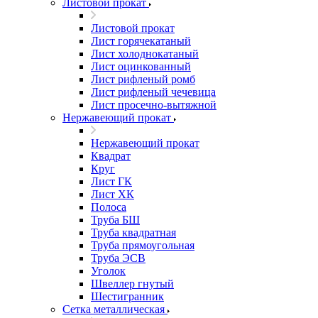
Листовой прокат
Листовой прокат
Лист горячекатаный
Лист холоднокатаный
Лист оцинкованный
Лист рифленый ромб
Лист рифленый чечевица
Лист просечно-вытяжной
Нержавеющий прокат
Нержавеющий прокат
Квадрат
Круг
Лист ГК
Лист ХК
Полоса
Труба БШ
Труба квадратная
Труба прямоугольная
Труба ЭСВ
Уголок
Швеллер гнутый
Шестигранник
Сетка металлическая