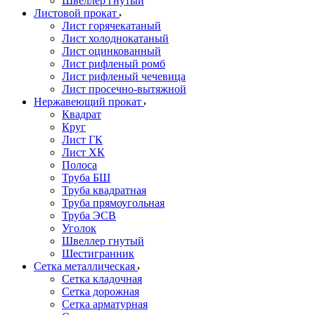
Швеллер гнутый
Листовой прокат
Лист горячекатаный
Лист холоднокатаный
Лист оцинкованный
Лист рифленый ромб
Лист рифленый чечевица
Лист просечно-вытяжной
Нержавеющий прокат
Квадрат
Круг
Лист ГК
Лист ХК
Полоса
Труба БШ
Труба квадратная
Труба прямоугольная
Труба ЭСВ
Уголок
Швеллер гнутый
Шестигранник
Сетка металлическая
Сетка кладочная
Сетка дорожная
Сетка арматурная