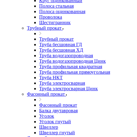
Круг оцинкованный
Полоса стальная
Полоса оцинкованная
Проволока
Шестигранник
Трубный прокат
Трубный прокат
Труба бесшовная ГД
Труба бесшовная ХД
Труба водогазопроводная
Труба водогазопроводная Цинк
Труба профильная квадратная
Труба профильная прямоугольная
Труба НКТ
Труба электросварная
Труба электросварная Цинк
Фасонный прокат
Фасонный прокат
Балка двутавровая
Уголок
Уголок гнутый
Швеллер
Швеллер гнутый