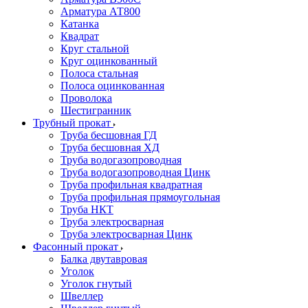
Арматура АТ800
Катанка
Квадрат
Круг стальной
Круг оцинкованный
Полоса стальная
Полоса оцинкованная
Проволока
Шестигранник
Трубный прокат
Труба бесшовная ГД
Труба бесшовная ХД
Труба водогазопроводная
Труба водогазопроводная Цинк
Труба профильная квадратная
Труба профильная прямоугольная
Труба НКТ
Труба электросварная
Труба электросварная Цинк
Фасонный прокат
Балка двутавровая
Уголок
Уголок гнутый
Швеллер