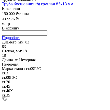
Труба бесшовная г/д круглая 83х18 мм
В наличии
150 000 ₽/тонна
4322.76 ₽/
метр
В корзину
Подробнее
Диаметр, мм:
83
83
Стенка, мм:
18
18
Длина, м:
Немерная
Немерная
Марка стали :
ст.09Г2С
ст.3
ст.09Г2С
ст.20
ст.45
ст.40Х
ст.35