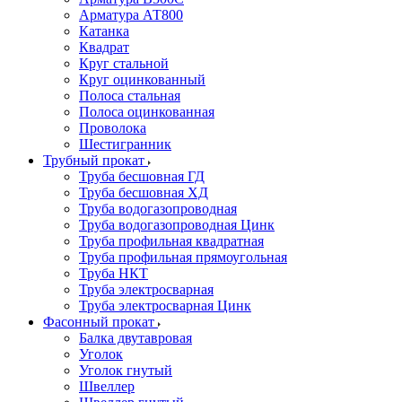
Арматура АТ800
Катанка
Квадрат
Круг стальной
Круг оцинкованный
Полоса стальная
Полоса оцинкованная
Проволока
Шестигранник
Трубный прокат
Труба бесшовная ГД
Труба бесшовная ХД
Труба водогазопроводная
Труба водогазопроводная Цинк
Труба профильная квадратная
Труба профильная прямоугольная
Труба НКТ
Труба электросварная
Труба электросварная Цинк
Фасонный прокат
Балка двутавровая
Уголок
Уголок гнутый
Швеллер