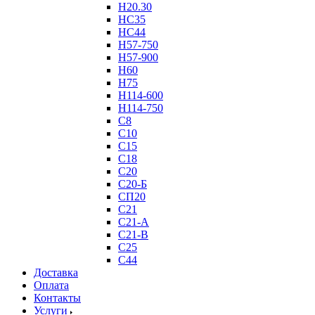
Н20.30
НС35
НС44
Н57-750
Н57-900
Н60
Н75
Н114-600
Н114-750
С8
С10
С15
С18
С20
С20-Б
СП20
С21
С21-А
С21-В
С25
С44
Доставка
Оплата
Контакты
Услуги