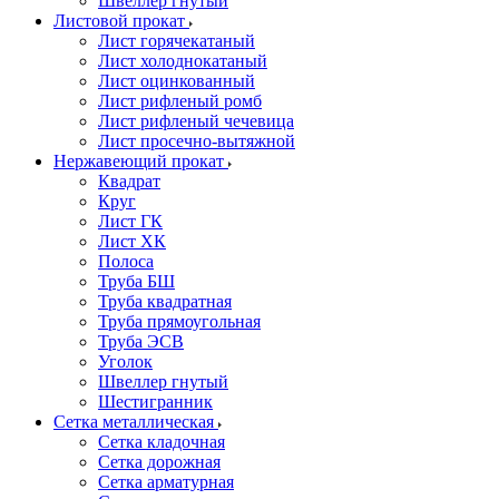
Швеллер гнутый
Листовой прокат
Лист горячекатаный
Лист холоднокатаный
Лист оцинкованный
Лист рифленый ромб
Лист рифленый чечевица
Лист просечно-вытяжной
Нержавеющий прокат
Квадрат
Круг
Лист ГК
Лист ХК
Полоса
Труба БШ
Труба квадратная
Труба прямоугольная
Труба ЭСВ
Уголок
Швеллер гнутый
Шестигранник
Сетка металлическая
Сетка кладочная
Сетка дорожная
Сетка арматурная