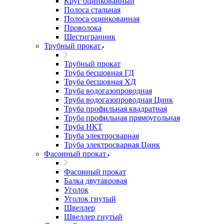
Круг оцинкованный
Полоса стальная
Полоса оцинкованная
Проволока
Шестигранник
Трубный прокат
Трубный прокат
Труба бесшовная ГД
Труба бесшовная ХД
Труба водогазопроводная
Труба водогазопроводная Цинк
Труба профильная квадратная
Труба профильная прямоугольная
Труба НКТ
Труба электросварная
Труба электросварная Цинк
Фасонный прокат
Фасонный прокат
Балка двутавровая
Уголок
Уголок гнутый
Швеллер
Швеллер гнутый