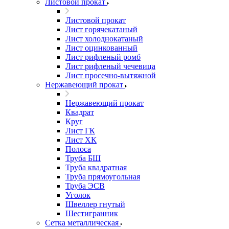
Листовой прокат
Листовой прокат
Лист горячекатаный
Лист холоднокатаный
Лист оцинкованный
Лист рифленый ромб
Лист рифленый чечевица
Лист просечно-вытяжной
Нержавеющий прокат
Нержавеющий прокат
Квадрат
Круг
Лист ГК
Лист ХК
Полоса
Труба БШ
Труба квадратная
Труба прямоугольная
Труба ЭСВ
Уголок
Швеллер гнутый
Шестигранник
Сетка металлическая