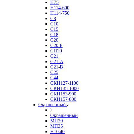
Н75
Н114-600
Н114-750
С8
С10
С15
С18
С20
С20-Б
СП20
С21
С21-А
С21-В
С25
С44
СКН127-1100
СКН135-1000
СКН153-900
СКН157-800
Окрашенный
Окрашенный
МП20
МП35
Н10.40