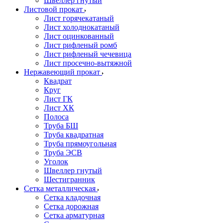
Швеллер гнутый
Листовой прокат
Лист горячекатаный
Лист холоднокатаный
Лист оцинкованный
Лист рифленый ромб
Лист рифленый чечевица
Лист просечно-вытяжной
Нержавеющий прокат
Квадрат
Круг
Лист ГК
Лист ХК
Полоса
Труба БШ
Труба квадратная
Труба прямоугольная
Труба ЭСВ
Уголок
Швеллер гнутый
Шестигранник
Сетка металлическая
Сетка кладочная
Сетка дорожная
Сетка арматурная