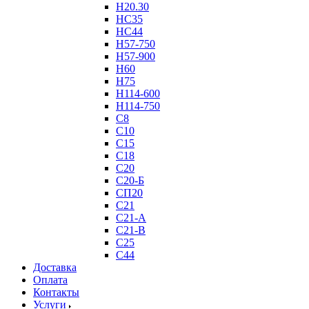
Н20.30
НС35
НС44
Н57-750
Н57-900
Н60
Н75
Н114-600
Н114-750
С8
С10
С15
С18
С20
С20-Б
СП20
С21
С21-А
С21-В
С25
С44
Доставка
Оплата
Контакты
Услуги