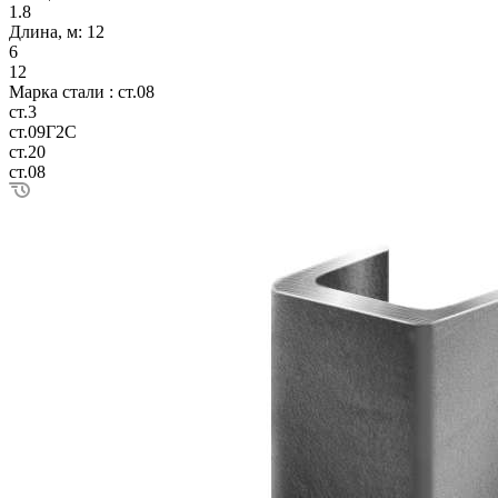
1.8
Длина, м:
12
6
12
Марка стали :
ст.08
ст.3
ст.09Г2С
ст.20
ст.08