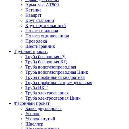
Арматура АТ800
Катанка
Квадрат
Круг стальной
Круг оцинкованный
Полоса стальная
Полоса оцинкованная
Проволока
Шестигранник
Трубный прокат
Труба бесшовная ГД
Труба бесшовная ХД
Труба водогазопроводная
Труба водогазопроводная Цинк
Труба профильная квадратная
Труба профильная прямоугольная
Труба НКТ
Труба электросварная
Труба электросварная Цинк
Фасонный прокат
Балка двутавровая
Уголок
Уголок гнутый
Швеллер