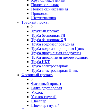
Круг оцинкованный
Полоса стальная
Полоса оцинкованная
Проволока
Шестигранник
Трубный прокат
Трубный прокат
Труба бесшовная ГД
Труба бесшовная ХД
Труба водогазопроводная
Труба водогазопроводная Цинк
Труба профильная квадратная
Труба профильная прямоугольная
Труба НКТ
Труба электросварная
Труба электросварная Цинк
Фасонный прокат
Фасонный прокат
Балка двутавровая
Уголок
Уголок гнутый
Швеллер
Швеллер гнутый