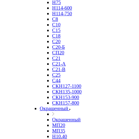
Н75
Н114-600
Н114-750
С8
С10
С15
С18
С20
С20-Б
СП20
С21
С21-А
С21-В
С25
С44
СКН127-1100
СКН135-1000
СКН153-900
СКН157-800
Окрашенный
Окрашенный
МП20
МП35
Н10.40