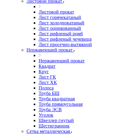
Листовой прокат
Листовой прокат
Лист горячекатаный
Лист холоднокатаный
Лист оцинкованный
Лист рифленый ромб
Лист рифленый чечевица
Лист просечно-вытяжной
Нержавеющий прокат
Нержавеющий прокат
Квадрат
Круг
Лист ГК
Лист ХК
Полоса
Труба БШ
Труба квадратная
Труба прямоугольная
Труба ЭСВ
Уголок
Швеллер гнутый
Шестигранник
Сетка металлическая