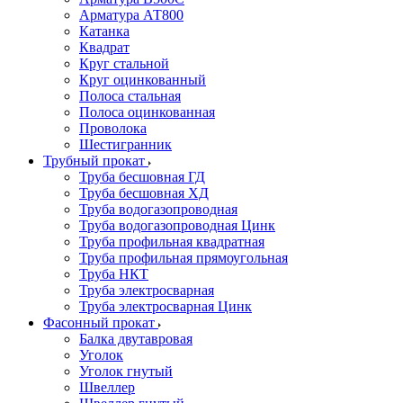
Арматура АТ800
Катанка
Квадрат
Круг стальной
Круг оцинкованный
Полоса стальная
Полоса оцинкованная
Проволока
Шестигранник
Трубный прокат
Труба бесшовная ГД
Труба бесшовная ХД
Труба водогазопроводная
Труба водогазопроводная Цинк
Труба профильная квадратная
Труба профильная прямоугольная
Труба НКТ
Труба электросварная
Труба электросварная Цинк
Фасонный прокат
Балка двутавровая
Уголок
Уголок гнутый
Швеллер