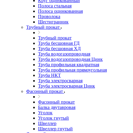
Круг оцинкованный
Полоса стальная
Полоса оцинкованная
Проволока
Шестигранник
Трубный прокат
Трубный прокат
Труба бесшовная ГД
Труба бесшовная ХД
Труба водогазопроводная
Труба водогазопроводная Цинк
Труба профильная квадратная
Труба профильная прямоугольная
Труба НКТ
Труба электросварная
Труба электросварная Цинк
Фасонный прокат
Фасонный прокат
Балка двутавровая
Уголок
Уголок гнутый
Швеллер
Швеллер гнутый