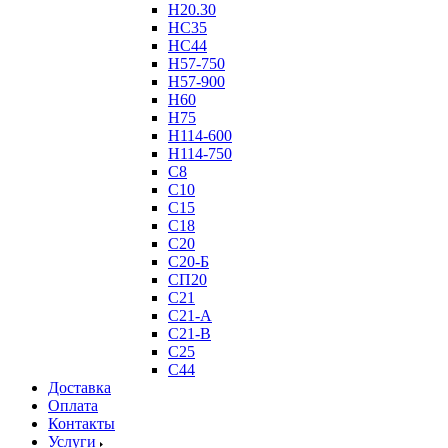
Н20.30
НС35
НС44
Н57-750
Н57-900
Н60
Н75
Н114-600
Н114-750
С8
С10
С15
С18
С20
С20-Б
СП20
С21
С21-А
С21-В
С25
С44
Доставка
Оплата
Контакты
Услуги