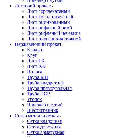
Швеллер гнутый
Листовой прокат
Лист горячекатаный
Лист холоднокатаный
Лист оцинкованный
Лист рифленый ромб
Лист рифленый чечевица
Лист просечно-вытяжной
Нержавеющий прокат
Квадрат
Круг
Лист ГК
Лист ХК
Полоса
Труба БШ
Труба квадратная
Труба прямоугольная
Труба ЭСВ
Уголок
Швеллер гнутый
Шестигранник
Сетка металлическая
Сетка кладочная
Сетка дорожная
Сетка арматурная