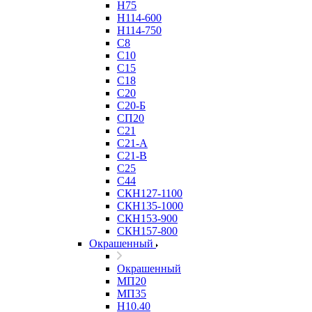
Н75
Н114-600
Н114-750
С8
С10
С15
С18
С20
С20-Б
СП20
С21
С21-А
С21-В
С25
С44
СКН127-1100
СКН135-1000
СКН153-900
СКН157-800
Окрашенный
Окрашенный
МП20
МП35
Н10.40